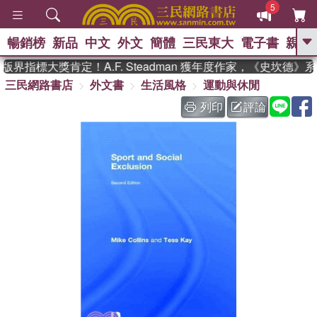
5
暢銷榜
新品
中文
外文
簡體
三民東大
電子書
親子
GO
界指標大獎肯定！A.F. Steadman 獲年度作家，《史坎德》
三民網路書店
外文書
生活風格
運動與休閒
、
、
熱搜：
東野圭吾
The Odyssey
、
、
父親節
如果歷史是一群喵
暑期
列印
評論
、
、
推薦
國際布克獎 臺灣漫遊錄
方
、
、
念華
台灣的李登輝時代
數學女
、
孩：黎曼猜想
偉大的迷走神經