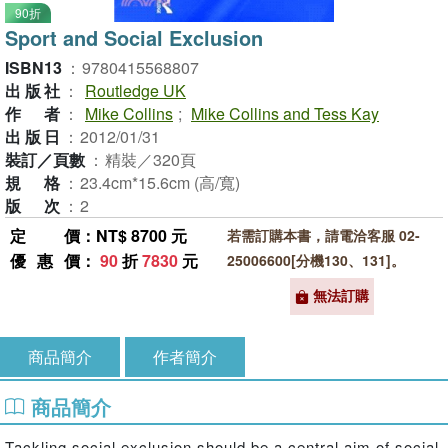
90折
Sport and Social Exclusion
ISBN13
：
9780415568807
出版社
：
Routledge UK
作者
：
Mike Collins
;
Mike Collins and Tess Kay
出版日
：
2012/01/31
裝訂／頁數
：
精裝／320頁
規格
：
23.4cm*15.6cm (高/寬)
版次
：
2
定價
：NT$ 8700 元
若需訂購本書，請電洽客服 02-
優惠價
：
90
折
7830
元
25006600[分機130、131]。
無法訂購
商品簡介
作者簡介
商品簡介
Tackling social exclusion should be a central aim of social