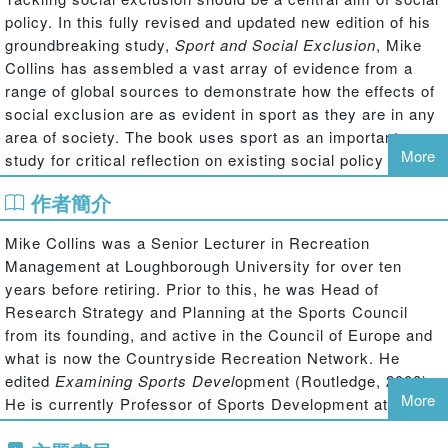
policy. In this fully revised and updated new edition of his
groundbreaking study,
Sport and Social Exclusion
, Mike
Collins has assembled a vast array of evidence from a
range of global sources to demonstrate how the effects of
social exclusion are as evident in sport as they are in any
area of society. The book uses sport as an important case
More
study for critical reflection on existing social policy and
explores sport's role as a source of new initiatives for
作者簡介
tackling exclusion.
Mike Collins was a Senior Lecturer in Recreation
Management at Loughborough University for over ten
years before retiring. Prior to this, he was Head of
Research Strategy and Planning at the Sports Council
from its founding, and active in the Council of Europe and
what is now the Countryside Recreation Network. He
edited
Examining Sports Devel
opment (Routledge, 2008).
More
He is currently Professor of Sports Development at the
University of Gloucestershire, and still active in the new