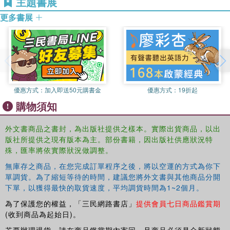
主題書展
Chartered Institute for the Management of Sport and
Physical Activity.
更多書展
Tess Kay lectured at Loughborough and researched in
women and youth sport; edited
Fathering through Sport
and Leisure
( Routledge, 2009), and is now Professor of
Sport & Social Sciences at Brunel University, where she
founded and directs the Centre for Sport Health and
Wellbeing. She is co-authoring
Localizing global sport for
優惠方式：
加入即送50元購書金
優惠方式：
19折起
Development
(2014, Bloomsbury)
購物須知
外文書商品之書封，為出版社提供之樣本。實際出貨商品，以出
版社所提供之現有版本為主。部份書籍，因出版社供應狀況特
殊，匯率將依實際狀況做調整。
無庫存之商品，在您完成訂單程序之後，將以空運的方式為你下
單調貨。為了縮短等待的時間，建議您將外文書與其他商品分開
下單，以獲得最快的取貨速度，平均調貨時間為1~2個月。
為了保護您的權益，「三民網路書店」
提供會員七日商品鑑賞期
(收到商品為起始日)。
若要辦理退貨，請在商品鑑賞期內寄回，且商品必須是全新狀態