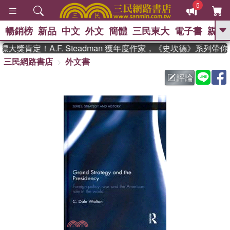
5
暢銷榜
新品
中文
外文
簡體
三民東大
電子書
親子
GO
大獎肯定！A.F. Steadman 獲年度作家，《史坎德》系列帶
三民網路書店
外文書
、
熱搜：
東野圭吾
高希均教授回憶錄
、
、
、
The Odyssey
父親節
如果歷
評論
、
、
史是一群喵
暑期推薦
國際布克
、
、
獎 臺灣漫遊錄
方念華
台灣的李
、
、
登輝時代
數學女孩：黎曼猜想
偉大的迷走神經