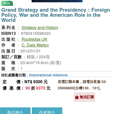
90折
Grand Strategy and the Presidency：Foreign
Policy, War and the American Role in the
World
系列名
：
Strategy and History
ISBN13
：
9780415598323
出版社
：
Routledge UK
作者
：
C. Dale Walton
出版日
：
2012/01/31
裝訂／頁數
：
精裝／224頁
規格
：
23.4cm*15.6cm (高/寬)
版次
：
1
杜威圖書分類
：
International relations
定價
：NT$ 9300 元
若需訂購本書，請電洽客服 02-
優惠價
：
90
折
8370
元
25006600[分機130、131]。
無法訂購
商品簡介
作者簡介