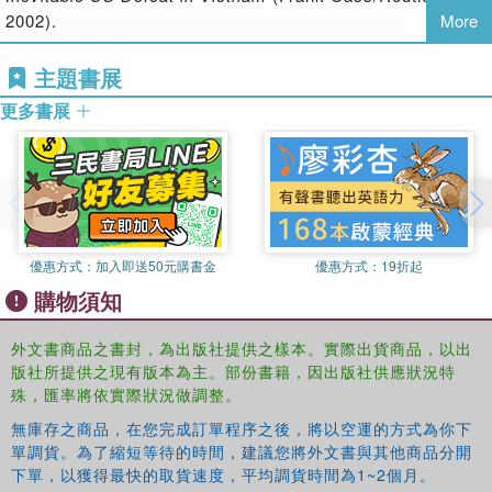
Drawing upon examples from history, the textual analysis
2002).
More
is shaped around the description of the long-term strategic
development of the United States. The author then
主題書展
considers what the events of recent decades portend for
the future of US strategy and foreign policy.
更多書展
This book will be of interest to students of Presidential
Studies, US foreign policy, Strategic Studies, and
IR/Security Studies in general.
優惠方式：
加入即送50元購書金
優惠方式：
19折起
購物須知
外文書商品之書封，為出版社提供之樣本。實際出貨商品，以出
版社所提供之現有版本為主。部份書籍，因出版社供應狀況特
殊，匯率將依實際狀況做調整。
無庫存之商品，在您完成訂單程序之後，將以空運的方式為你下
單調貨。為了縮短等待的時間，建議您將外文書與其他商品分開
下單，以獲得最快的取貨速度，平均調貨時間為1~2個月。