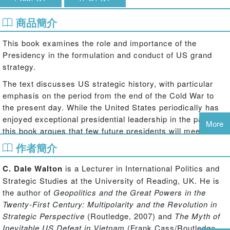
商品簡介
This book examines the role and importance of the
Presidency in the formulation and conduct of US grand
strategy.
The text discusses US strategic history, with particular
emphasis on the period from the end of the Cold War to
the present day. While the United States periodically has
enjoyed exceptional presidential leadership in the past,
More
this book argues that few future presidents will meet high
standards of leadership in foreign affairs. In turn, this will
作者簡介
undermine the ability of the United States to construct and
maintain a coherent grand strategy appropriate to the
C. Dale Walton
is a Lecturer in International Politics and
multipolar world of the twenty-first century.
Strategic Studies at the University of Reading, UK. He is
the author of
Geopolitics and the Great Powers in the
Grand Strategy and the Presidency
explores the role that
Twenty-First Century: Multipolarity and the Revolution in
the holders of the presidential office have played in the
Strategic Perspective
(Routledge, 2007) and
The Myth of
past development of the United States as a great power.
Inevitable US Defeat in Vietnam
(Frank Cass/Routledge,