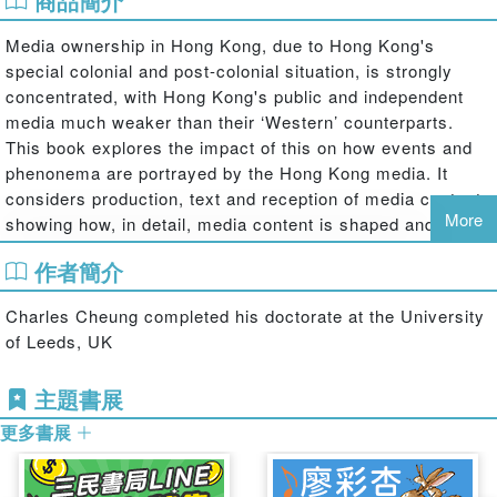
商品簡介
Media ownership in Hong Kong, due to Hong Kong's
special colonial and post-colonial situation, is strongly
concentrated, with Hong Kong's public and independent
media much weaker than their ‘Western’ counterparts.
This book explores the impact of this on how events and
phenonema are portrayed by the Hong Kong media. It
considers production, text and reception of media content,
More
showing how, in detail, media content is shaped and
distorted by Hong Kong's media ownership structure. It
作者簡介
includes a detailed examination of the media's
stigmatisation of youth, a group without power in Hong
Charles Cheung completed his doctorate at the University
Kong, unable to put forward its own voice in the media.
of Leeds, UK
The book makes comparisons with the situation in western
countries, arguing that the limitations of a marketised
主題書展
media system as demonstrated by the example of Hong
Kong are generally applicable.
更多書展