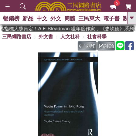
5
暢銷榜
新品
中文
外文
簡體
三民東大
電子書
親子
GO
指標大獎肯定！A.F. Steadman 獲年度作家，《史坎德》系
三民網路書店
外文書
人文社科
社會科學
、
、
熱搜：
東野圭吾
The Odyssey
、
、
父親節
如果歷史是一群喵
暑期
列印
評論
、
、
推薦
國際布克獎 臺灣漫遊錄
方
、
、
念華
台灣的李登輝時代
數學女
、
孩：黎曼猜想
偉大的迷走神經