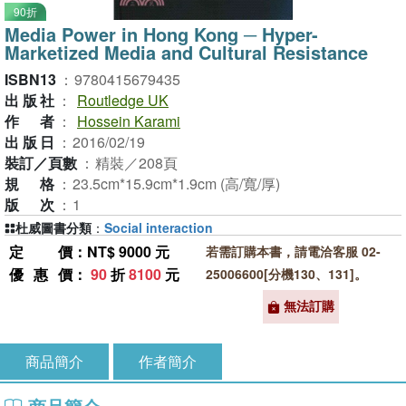
90折
Media Power in Hong Kong ─ Hyper-
Marketized Media and Cultural Resistance
ISBN13
：
9780415679435
出版社
：
Routledge UK
作者
：
Hossein Karami
出版日
：
2016/02/19
裝訂／頁數
：
精裝／208頁
規格
：
23.5cm*15.9cm*1.9cm (高/寬/厚)
版次
：
1
杜威圖書分類
：
Social interaction
定價
：NT$ 9000 元
若需訂購本書，請電洽客服 02-
優惠價
：
90
折
8100
元
25006600[分機130、131]。
無法訂購
商品簡介
作者簡介