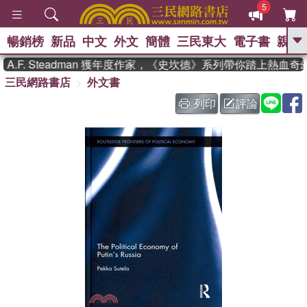
5
暢銷榜
新品
中文
外文
簡體
三民東大
電子書
親子
GO
F. Steadman 獲年度作家，《史坎德》系列帶你踏上熱血奇幻
三民網路書店
外文書
、
熱搜：
東野圭吾
高希均教授回憶錄
、
、
、
The Odyssey
父親節
如果歷
列印
評論
、
、
史是一群喵
暑期推薦
國際布克
、
、
獎 臺灣漫遊錄
方念華
台灣的李
、
、
登輝時代
數學女孩：黎曼猜想
偉大的迷走神經