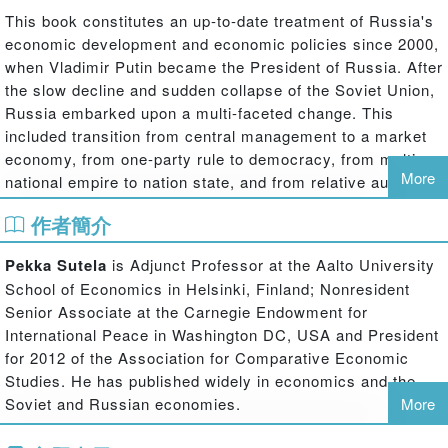
This book constitutes an up-to-date treatment of Russia's
economic development and economic policies since 2000,
when Vladimir Putin became the President of Russia. After
the slow decline and sudden collapse of the Soviet Union,
Russia embarked upon a multi-faceted change. This
included transition from central management to a market
economy, from one-party rule to democracy, from multi-
More
national empire to nation state, and from relative autarchy
to opening up to the European and global communities.
作者簡介
This book concentrates on economic change, exploring
how in spite of steep production decline, widening welfare
Pekka Sutela
is Adjunct Professor at the Aalto University
differentials and increasing social uncertainty, the 1990s
School of Economics in Helsinki, Finland; Nonresident
also created many of the institutional and policy
Senior Associate at the Carnegie Endowment for
preconditions for a functioning market economy.
International Peace in Washington DC, USA and President
for 2012 of the Association for Comparative Economic
Studies. He has published widely in economics and the
Soviet and Russian economies.
More