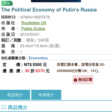
90折
The Political Economy of Putin's Russia
ISBN13
：
9780415697378
出版社
：
Routledge UK
作者
：
Pekka Sutela
出版日
：
2012/03/01
裝訂／頁數
：
精裝／240頁
規格
：
23.4cm*15.6cm (高/寬)
版次
：
1
杜威圖書分類
：
Economics
定價
：NT$ 9300 元
若需訂購本書，請電洽客服 02-
優惠價
：
90
折
8370
元
25006600[分機130、131]。
無法訂購
商品簡介
作者簡介
商品簡介