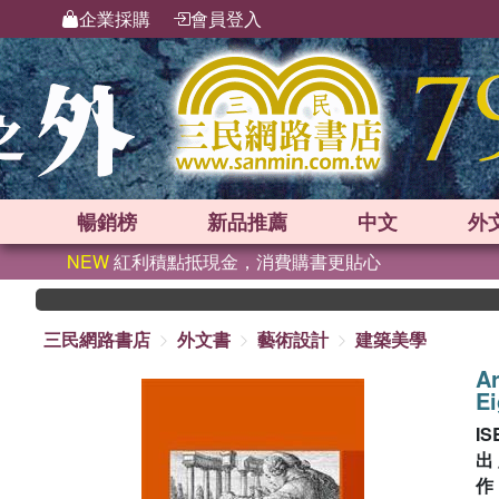
企業採購
會員登入
暢銷榜
新品
推薦
中文
外
NEW
紅利積點抵現金，消費購書更貼心
三民網路書店
外文書
藝術設計
建築美學
Ar
Ei
IS
出