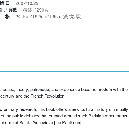
版日
：
2007/10/29
訂／頁數
：
精裝／290頁
規格
：
24.1cm*16.5cm*1.9cm (高/寬/厚)
practice, theory, patronage, and experience became modern with the 
 century and the French Revolution.
ew primary research, this book offers a new cultural history of virtual
s of the public debates that erupted around such Parisian monuments 
e church of Sainte-Genevieve [the Pantheon].