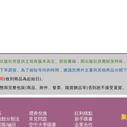
出版社所提供之現有版本為主。部份書籍，因出版社供應狀況特殊
下單調貨。為了縮短等待的時間，建議您將外文書與其他商品分開下
期
(收到商品為起始日)。
態與完整包裝(商品、附件、發票、隨貨贈品等)否則恕不接受退貨。
募
禮券兌換
紅利積點
聚
書館分類法
常見問題
新手購書
購/編目
空中大學購書
企業合作