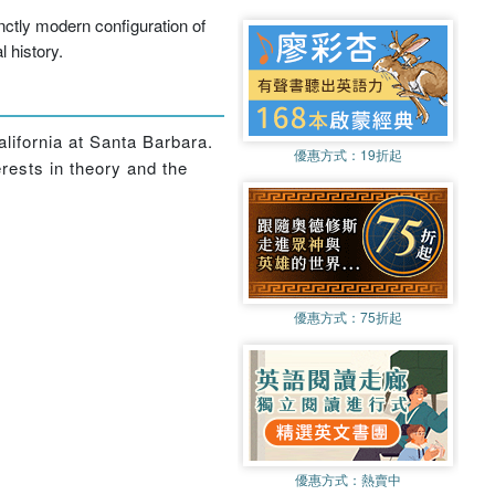
inctly modern configuration of
l history.
alifornia at Santa Barbara.
優惠方式：
19折起
rests in theory and the
優惠方式：
75折起
優惠方式：
熱賣中