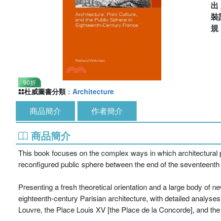
出
裝
90折
杜威圖書分類
：
Architecture
商品簡介
作者簡介
商品簡介
This book focuses on the complex ways in which architectural 
reconfigured public sphere between the end of the seventeenth
Presenting a fresh theoretical orientation and a large body of n
eighteenth-century Parisian architecture, with detailed analyse
Louvre, the Place Louis XV [the Place de la Concorde], and th