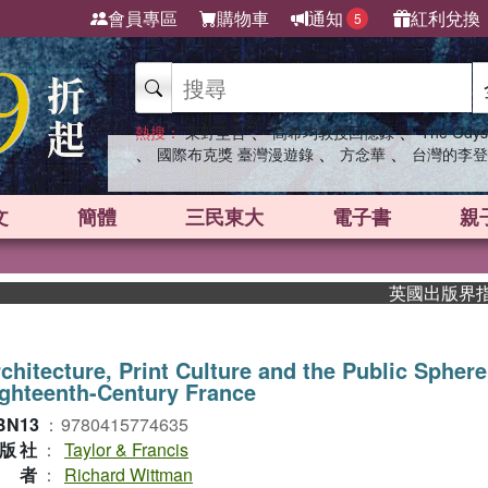
會員專區
購物車
通知
紅利兌換
5
、
、
熱搜：
東野圭吾
高希均教授回憶錄
The Odys
、
、
、
國際布克獎 臺灣漫遊錄
方念華
台灣的李登
文
簡體
三民東大
電子書
親
英國出版界指標大獎
chitecture, Print Culture and the Public Sphere
ghteenth-Century France
BN13
：
9780415774635
版社
：
Taylor & Francis
作者
：
Richard Wittman