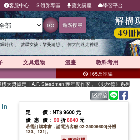
客服中心
領券專區
藝文講座
學習平台
進階搜尋
GO
、
、
、
sey
父親節
如果歷史是一群喵
暑期推薦
、
、
輝時代
數學女孩：黎曼猜想
偉大的迷走神經
子
文具選物
漫畫
教科考用
165反詐騙
肯定！A.F. Steadman 獲年度作家，《史坎德》系列帶你踏
評論
 in
定價
：NT$ 9600 元
優惠價
：
90
折
8640
元
若需訂購本書，請電洽客服 02-25006600[分機
130、131]。
無法訂購