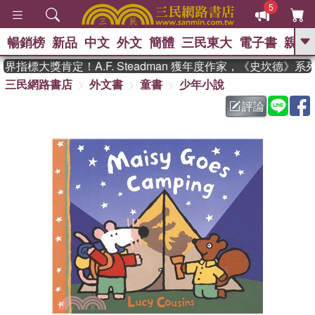
5
暢銷榜
新品
中文
外文
簡體
三民東大
電子書
親子
GO
指標大獎肯定！A.F. Steadman 獲年度作家，《史坎德》系
三民網路書店
外文書
童書
少年小說
、
熱搜：
東野圭吾
高希均教授回憶錄
、
、
、
The Odyssey
父親節
如果歷
評論
、
、
史是一群喵
暑期推薦
國際布克
、
、
獎 臺灣漫遊錄
方念華
台灣的李
、
、
登輝時代
數學女孩：黎曼猜想
偉大的迷走神經