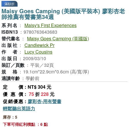
滿額折
Maisy Goes Camping (美國版平裝本) 廖彩杏老
師推薦有聲書第34週
系列名
：
Maisy's First Experiences
ISBN13
：
9780763643683
替代書名
：
Maisy Goes Camping (英國版)
出版社
：
Candlewick Pr
作者
：
Lucy Cousins
出版日
：
2009/03/10
裝訂／頁數
：
平裝／32頁
規格
：
19.1cm*22.9cm*0.6cm (高/寬/厚)
適讀年齡
：
學齡前
定價
：NT$ 304 元
優惠價
：
75
折
228
元
促銷優惠
：
廖彩杏-用有聲書
輕鬆聽出英語力
庫存：5
下單可得紅利積點 ：6 點