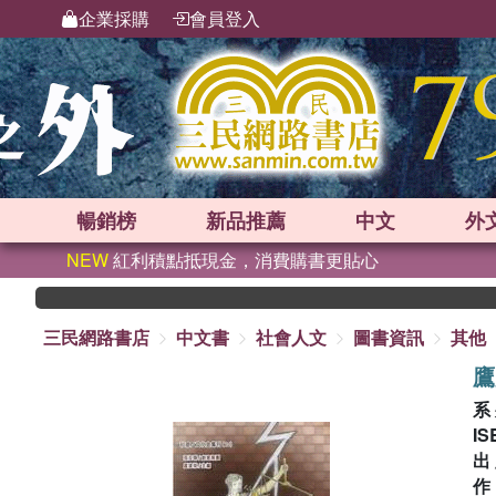
企業採購
會員登入
暢銷榜
新品
推薦
中文
外
NEW
紅利積點抵現金，消費購書更貼心
三民網路書店
中文書
社會人文
圖書資訊
其他
鷹
系
IS
出