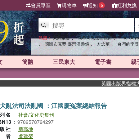
會員專區
購物車
通知
紅利兌換
5
、
、
熱搜：
東野圭吾
高希均教授回憶錄
The Odys
、
、
、
國際布克獎 臺灣漫遊錄
方念華
台灣的李登
文
簡體
三民東大
電子書
親
英國出版界指標大獎肯定
犬亂法司法亂國 ：江國慶冤案總結報告
列名
：
社會/文化史集刊
BN13
：
9789578724297
版社
：
新高地
作者
：
盧建榮