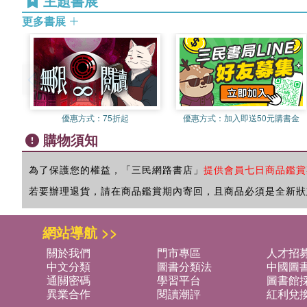
主題書展
更多書展
優惠方式：
75折起
優惠方式：
加入即送50元購書金
購物須知
為了保護您的權益，「三民網路書店」
提供會員七日商品鑑賞
若要辦理退貨，請在商品鑑賞期內寄回，且商品必須是全新狀
網站導航 >>
關於我們
門市專區
人才招
中文分類
圖書分類法
中國圖
通關密碼
學習平台
圖書館採
異業合作
閱讀潮評
紅利兌