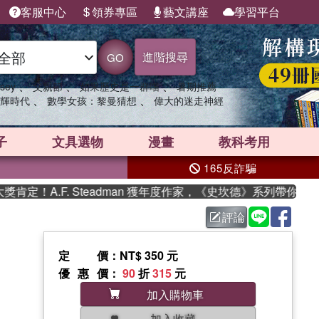
客服中心
領券專區
藝文講座
學習平台
進階搜尋
GO
、
、
、
sey
父親節
如果歷史是一群喵
暑期推薦
、
、
輝時代
數學女孩：黎曼猜想
偉大的迷走神經
子
文具選物
漫畫
教科考用
165反詐騙
！A.F. Steadman 獲年度作家，《史坎德》系列帶你踏上熱
評論
定價
：NT$ 350 元
優惠價
：
90
折
315
元
加入購物車
加入收藏