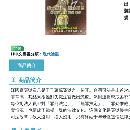
出
裝
90折
中文圖書分類
：
現代論叢
商品簡介
商品簡介
江國慶冤獄案只是千千萬萬冤獄之ㄧ樁耳。台灣司法是上首次
非常高，其結果很難對失職法官做出懲處。然則連提懲戒案都省
每位司法人員都對「罪刑法定」、「無罪推定」、「罪疑惟輕
實情況，也構成了鐵板一塊的法律文化。這個文化是冤獄叢生
司法改革，砍人沒用，換人沒用，只有終結千年老怪這個法律