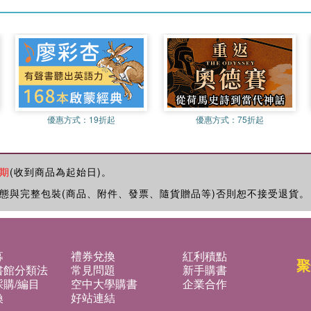
優惠方式：
19折起
優惠方式：
75折起
期
(收到商品為起始日)。
態與完整包裝(商品、附件、發票、隨貨贈品等)否則恕不接受退貨。
募
禮券兌換
紅利積點
聚
書館分類法
常見問題
新手購書
購/編目
空中大學購書
企業合作
換
好站連結