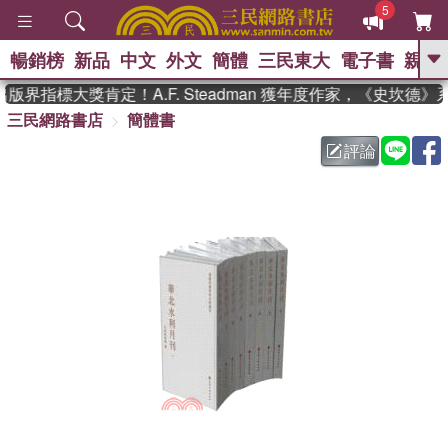
5
暢銷榜
新品
中文
外文
簡體
三民東大
電子書
親子
GO
版界指標大獎肯定！A.F. Steadman 獲年度作家，《史坎德
三民網路書店
簡體書
、
熱搜：
東野圭吾
高希均教授回憶錄
、
、
、
The Odyssey
父親節
如果歷
評論
、
、
史是一群喵
暑期推薦
國際布克
、
、
獎 臺灣漫遊錄
方念華
台灣的李
、
、
登輝時代
數學女孩：黎曼猜想
偉大的迷走神經