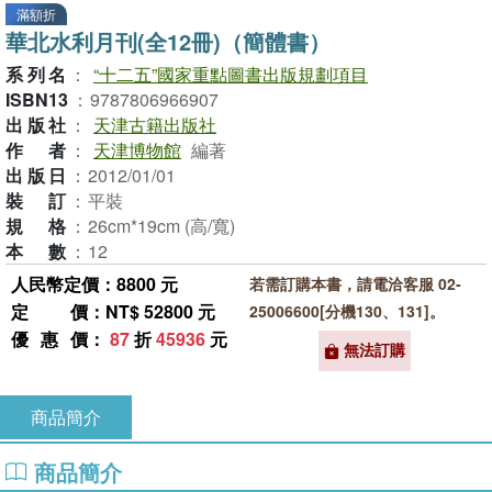
滿額折
華北水利月刊(全12冊)（簡體書）
系列名
：
“十二五”國家重點圖書出版規劃項目
ISBN13
：
9787806966907
出版社
：
天津古籍出版社
作者
：
天津博物館
編著
出版日
：
2012/01/01
裝訂
：
平裝
規格
：
26cm*19cm (高/寬)
本數
：
12
人民幣定價：8800 元
若需訂購本書，請電洽客服 02-
定價
：NT$ 52800 元
25006600[分機130、131]。
優惠價
：
87
折
45936
元
無法訂購
商品簡介
商品簡介