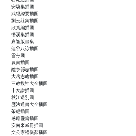
安驥集插圖
武經總要插圖
劉云莊集插圖
欣賞編插圖
悟溪集插圖
嘉隆版畫集
蓮谷八詠插圖
雪舟圖
農書插圖
醴泉縣志插圖
大岳志略插圖
三教搜神大全插圖
十友譜插圖
秋江送別圖
歷法通書大全插圖
茶經插圖
感應靈篇插圖
安南來威冊插圖
文公家禮儀茆插圖