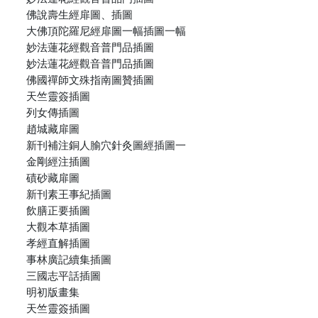
佛說壽生經扉圖、插圖
大佛頂陀羅尼經扉圖一幅插圖一幅
妙法蓮花經觀音普門品插圖
妙法蓮花經觀音普門品插圖
佛國禪師文殊指南圖贊插圖
天竺靈簽插圖
列女傳插圖
趙城藏扉圖
新刊補注銅人腧穴針灸圖經插圖一
金剛經注插圖
磧砂藏扉圖
新刊素王事紀插圖
飲膳正要插圖
大觀本草插圖
孝經直解插圖
事林廣記續集插圖
三國志平話插圖
明初版畫集
天竺靈簽插圖