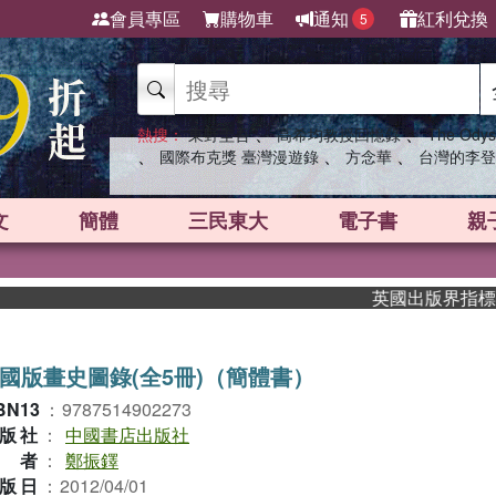
會員專區
購物車
通知
紅利兌換
5
、
、
熱搜：
東野圭吾
高希均教授回憶錄
The Odys
、
、
、
國際布克獎 臺灣漫遊錄
方念華
台灣的李登
文
簡體
三民東大
電子書
親
英國出版界指標大獎肯定！
國版畫史圖錄(全5冊)（簡體書）
BN13
：
9787514902273
版社
：
中國書店出版社
作者
：
鄭振鐸
版日
：
2012/04/01