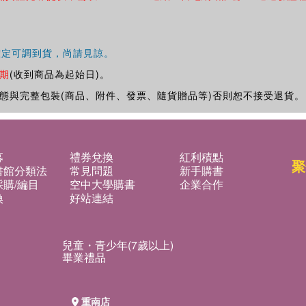
確定可調到貨，尚請見諒。
期
(收到商品為起始日)。
態與完整包裝(商品、附件、發票、隨貨贈品等)否則恕不接受退貨。
募
禮券兌換
紅利積點
聚
書館分類法
常見問題
新手購書
購/編目
空中大學購書
企業合作
換
好站連結
兒童・青少年(7歲以上)
畢業禮品
重南店