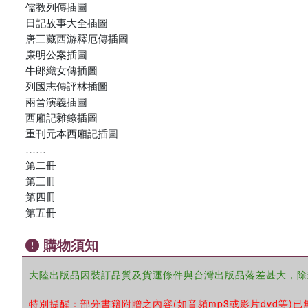
儒教列傳插圖
日記故事大全插圖
唐三藏西游釋厄傳插圖
廉明公案插圖
牛郎織女傳插圖
列國志傳評林插圖
兩晉演義插圖
西廂記雜錄插圖
重刊元本西廂記插圖
……
第二冊
第三冊
第四冊
第五冊
購物須知
大陸出版品因裝訂品質及貨運條件與台灣出版品落差甚大，除
特別提醒：部分書籍附贈之內容(如音頻mp3或影片dvd等)已