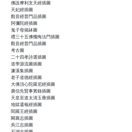
佛說摩利支天經插圖
天妃經插圖
觀音經普門品插圖
阿彌陀經插圖
鬼子母揭缽圖
禮三十五佛懺悔法門插圖
觀音經普門品插圖
考古圖
二十四孝詩選插圖
道學源流圖插圖
濂溪集插圖
老子道德經插圖
大佛頂心陀羅尼經插圖
廣信先賢事實錄插圖
天皇至道太清玉冊插圖
地獄還報經插圖
閻羅王經插圖
闕襄志插圖
吳江志插圖
石湖志插圖