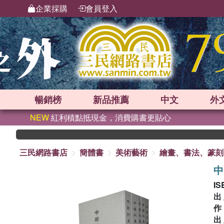
企業採購
會員登入
暢銷榜
新品
推薦
中文
外
NEW
紅利積點抵現金，消費購書更貼心
三民網路書店
簡體書
美術藝術
繪畫、書法、篆刻
中
IS
出
出