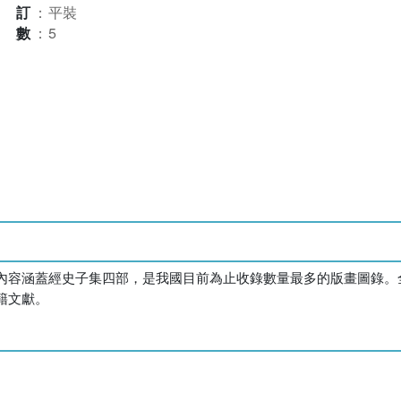
裝訂
：
平裝
本數
：
5
內容涵蓋經史子集四部，是我國目前為止收錄數量最多的版畫圖錄。
籍文獻。