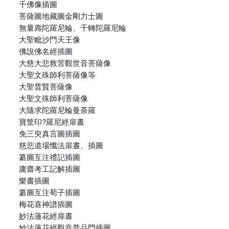
千佛像插圖
菩薩圖地藏圖金剛力士圖
無量壽陀羅尼輪、千轉陀羅尼輪
大聖毗沙門天王像
佛說佛名經插圖
大慈大悲救苦觀世音菩薩像
大聖文殊師利菩薩像等
大聖普賢菩薩像
大聖文殊師利菩薩像
大隨求陀羅尼輪曼荼羅
寶筐印?羅尼經扉晝
免三臾真言圖插圖
慈悲道場懺法扉晝、插圖
纂圖互注禮記插圖
庸齋考工記解插圖
樂書插圖
纂圖互注荀子插圖
梅花喜神譜插圖
妙法蓮花經扉晝
妙法蓮花經觀音普品門插圖