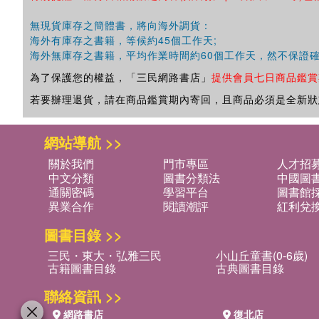
無現貨庫存之簡體書，將向海外調貨：
海外有庫存之書籍，等候約45個工作天;
海外無庫存之書籍，平均作業時間約60個工作天，然不保證
為了保護您的權益，「三民網路書店」
提供會員七日商品鑑賞
若要辦理退貨，請在商品鑑賞期內寄回，且商品必須是全新狀
網站導航 >>
關於我們
門市專區
人才招
中文分類
圖書分類法
中國圖
通關密碼
學習平台
圖書館採
異業合作
閱讀潮評
紅利兌
圖書目錄 >>
三民・東大・弘雅三民
小山丘童書(0-6歲)
古籍圖書目錄
古典圖書目錄
聯絡資訊 >>
網路書店
復北店