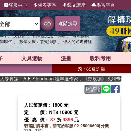
客服中心
領券專區
藝文講座
學習平台
進階搜尋
GO
、
、
、
sey
父親節
如果歷史是一群喵
暑期推薦
、
、
輝時代
數學女孩：黎曼猜想
偉大的迷走神經
子
文具選物
漫畫
教科考用
165反詐騙
A.F. Steadman 獲年度作家，《史坎德》系列帶你踏上熱血
評論
人民幣定價：1800 元
定價
：NT$ 10800 元
優惠價
：
87
折
9396
元
若需訂購本書，請電洽客服 02-25006600[分機
130、131]。