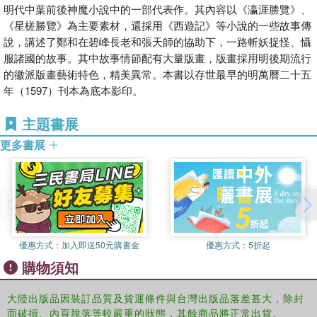
明代中葉前後神魔小說中的一部代表作。其內容以《瀛涯勝覽》、
《星槎勝覽》為主要素材，還採用《西遊記》等小說的一些故事傳
說，講述了鄭和在碧峰長老和張天師的協助下，一路斬妖捉怪、懾
服諸國的故事。其中故事情節配有大量版畫，版畫採用明後期流行
的徽派版畫藝術特色，精美異常。本書以存世最早的明萬曆二十五
年（1597）刊本為底本影印。
主題書展
更多書展
優惠方式：
加入即送50元購書金
優惠方式：
5折起
購物須知
大陸出版品因裝訂品質及貨運條件與台灣出版品落差甚大，除封
面破損、內頁脫落等較嚴重的狀態，其餘商品將正常出貨。