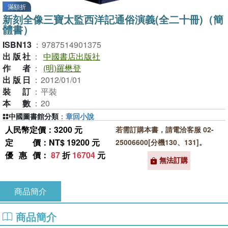
滿額折
新刻全像三寶太監西洋記通俗演義(全二十冊)（簡
體書）
ISBN13
：
9787514901375
出版社
：
中國書店出版社
作者
：
(明)羅懋登
出版日
：
2012/01/01
裝訂
：
平裝
本數
：
20
中國圖書館分類
：
章回小說
人民幣定價：3200 元
若需訂購本書，請電洽客服 02-
定價
：NT$ 19200 元
25006600[分機130、131]。
優惠價
：
87
折
16704
元
無法訂購
商品簡介
商品簡介