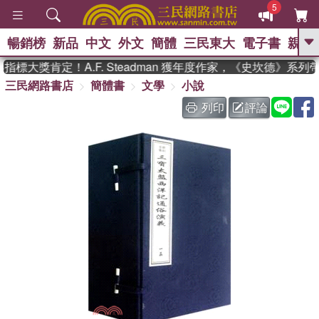
5
暢銷榜
新品
中文
外文
簡體
三民東大
電子書
親子
GO
標大獎肯定！A.F. Steadman 獲年度作家，《史坎德》系列
三民網路書店
簡體書
文學
小說
、
、
熱搜：
東野圭吾
The Odyssey
、
、
父親節
如果歷史是一群喵
暑期
列印
評論
、
、
推薦
國際布克獎 臺灣漫遊錄
方
、
、
念華
台灣的李登輝時代
數學女
、
孩：黎曼猜想
偉大的迷走神經