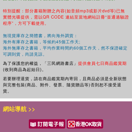
特別提醒：部分書籍附贈之內容(如音頻mp3或影片dvd等)已無
實體光碟提供，需以QR CODE 連結至當地網站註冊“並通過驗證
程序”，方可下載使用。
無現貨庫存之簡體書，將向海外調貨：
海外有庫存之書籍，等候約45個工作天;
海外無庫存之書籍，平均作業時間約60個工作天，然不保證確定
可調到貨，尚請見諒。
為了保護您的權益，「三民網路書店」
提供會員七日商品鑑賞期
(收到商品為起始日)。
若要辦理退貨，請在商品鑑賞期內寄回，且商品必須是全新狀態
與完整包裝(商品、附件、發票、隨貨贈品等)否則恕不接受退
貨。
網站導航 >>