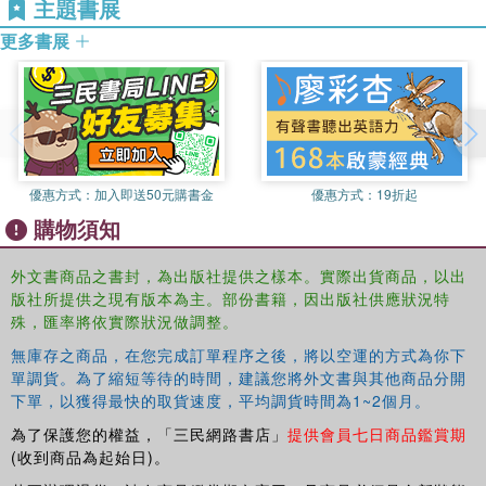
主題書展
masculine critiques of best-selling novelist, Yoshimoto
Banana. Other topics range from the reception of
Anne of
更多書展
Green Gables
in Japan to girls who write and read male
homoerotic narratives.
優惠方式：
加入即送50元購書金
優惠方式：
19折起
購物須知
外文書商品之書封，為出版社提供之樣本。實際出貨商品，以出
版社所提供之現有版本為主。部份書籍，因出版社供應狀況特
殊，匯率將依實際狀況做調整。
無庫存之商品，在您完成訂單程序之後，將以空運的方式為你下
單調貨。為了縮短等待的時間，建議您將外文書與其他商品分開
下單，以獲得最快的取貨速度，平均調貨時間為1~2個月。
為了保護您的權益，「三民網路書店」
提供會員七日商品鑑賞期
(收到商品為起始日)。