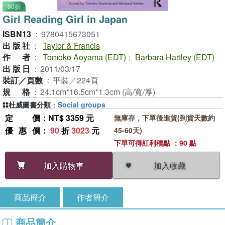
90折
Girl Reading Girl in Japan
ISBN13
：
9780415673051
出版社
：
Taylor & Francis
作者
：
Tomoko Aoyama (EDT)
;
Barbara Hartley (EDT)
出版日
：
2011/03/17
裝訂／頁數
：
平裝／224頁
規格
：
24.1cm*16.5cm*1.3cm (高/寬/厚)
杜威圖書分類
：
Social groups
定價
：NT$ 3359 元
無庫存，下單後進貨(到貨天數約
優惠價
：
90
折
3023
元
45-60天)
下單可得紅利積點 ：90 點
加入收藏
加入購物車
商品簡介
作者簡介
商品簡介