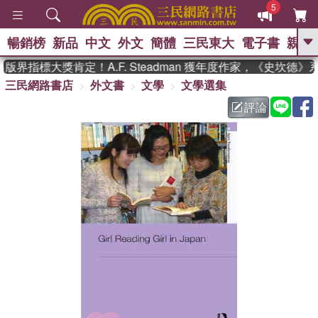
5
暢銷榜
新品
中文
外文
簡體
三民東大
電子書
親子
GO
界指標大獎肯定！A.F. Steadman 獲年度作家，《史坎德
三民網路書店
外文書
文學
文學選集
、
熱搜：
東野圭吾
高希均教授回憶錄
、
、
、
The Odyssey
父親節
花開錦
評論
、
、
、
繡
暑期推薦
方念華
台灣的
、
李登輝時代
數學女孩：黎曼猜想
、
、
偉大的迷走神經
如果歷史是一
、
群喵
臺灣漫遊錄