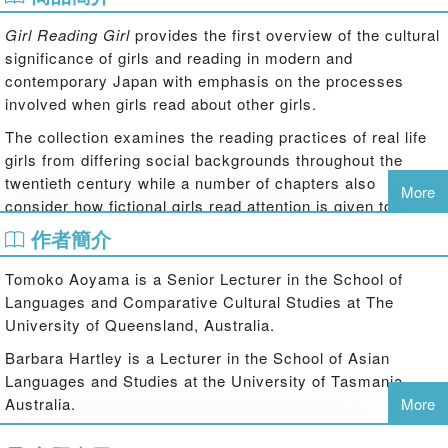
Girl Reading Girl
provides the first overview of the cultural
significance of girls and reading in modern and
contemporary Japan with emphasis on the processes
involved when girls read about other girls.
The collection examines the reading practices of real life
girls from differing social backgrounds throughout the
twentieth century while a number of chapters also
More
consider how fictional girls read attention is given to the
diverse cultural representations of the girl, or
shojo
, who
作者簡介
are the objects of the reading desires of Japan's real life
and fictional girls. These representations appear in various
Tomoko Aoyama is a Senior Lecturer in the School of
genres, including prose fiction, such as Yoshiya Nobuko's
Languages and Comparative Cultural Studies at The
Flower Stories
and Takemoto Nobara's
Kamikaze Girls
,
University of Queensland, Australia.
and manga, such as Yoshida Akimi's
The Cherry Orchard.
Barbara Hartley is a Lecturer in the School of Asian
This volume presents the work of pioneering women
Languages and Studies at the University of Tasmania,
scholars in the field of girl studies including translations of
Australia.
More
a ground-breaking essay by Honda Masuko on reading
girls and Kawasaki Kenko's response to prejudicial