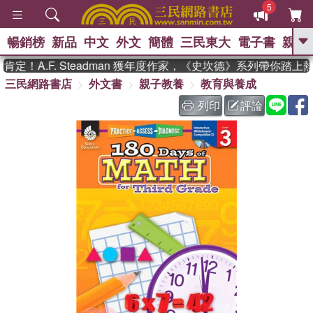
5
暢銷榜
新品
中文
外文
簡體
三民東大
電子書
親子
GO
！A.F. Steadman 獲年度作家，《史坎德》系列帶你踏上熱
三民網路書店
外文書
親子教養
教育與養成
、
、
熱搜：
東野圭吾
The Odyssey
、
、
父親節
如果歷史是一群喵
暑期
列印
評論
、
、
推薦
國際布克獎 臺灣漫遊錄
方
、
、
念華
台灣的李登輝時代
數學女
、
孩：黎曼猜想
偉大的迷走神經