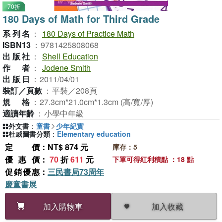
70折
180 Days of Math for Third Grade
系列名
：
180 Days of Practice Math
ISBN13
：
9781425808068
出版社
：
Shell Education
作者
：
Jodene Smith
出版日
：
2011/04/01
裝訂／頁數
：
平裝／208頁
規格
：
27.3cm*21.0cm*1.3cm (高/寬/厚)
適讀年齡
：
小學中年級
外文書
：
童書
少年紀實
杜威圖書分類
：
Elementary education
定價
：NT$ 874 元
庫存：5
優惠價
：
70
折
611
元
下單可得紅利積點 ：18 點
促銷優惠
：
三民書局73周年
慶童書展
加入收藏
加入購物車