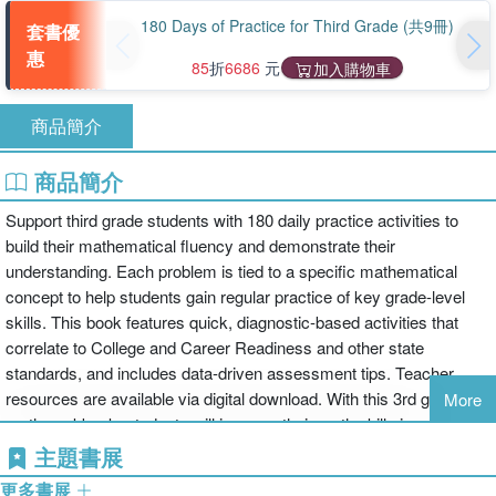
180 Days of Practice for Third Grade (共9冊)
套書優
惠
85
折
6686
元
加入購物車
商品簡介
商品簡介
Support third grade students with 180 daily practice activities to
build their mathematical fluency and demonstrate their
understanding. Each problem is tied to a specific mathematical
concept to help students gain regular practice of key grade-level
skills. This book features quick, diagnostic-based activities that
correlate to College and Career Readiness and other state
standards, and includes data-driven assessment tips. Teacher
resources are available via digital download. With this 3rd grade
More
math workbook, students will improve their math skills in no time!
主題書展
更多書展