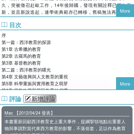
久，突被徵召赴歐工作，14年後歸國，發現有關詮釋已屢次更
More
新，並且新說迭起，連學術典範亦已轉移，舊稿無法再用，必
須重新寫起。幸旅歐之時，經常搜集有關資料，並曾訪遍各大
目次
教育家之故居，且考察其教育事業之遺跡，體驗頗深，感受更
切，所以我想寫一部不同於傳統的西洋教育史。我渴望根據歷
序
年切問近思所得，試著做到：
第一篇：西洋教育的探源
(一)說明西洋教育的特質及其形成的重要原因與發展的趨向。
第1章 古希臘的教育
(二)教育並非孤立的單一現象，而係社會變遷、文化發展與哲
第2章 古羅馬的教育
學思潮的一環，介紹任何一種教育思想時，都必敘述其有關的
第3章 基督教的教育
脈絡。
第二篇：西洋教育的曙光
(三)誠如許伯朗額(Edward Spranger, 1882-1963)所云：「沒
第4章 文藝復興與人文教育的重視
有教育天才，無法創造不朽的教育！」所以這部西洋教育史乃
第5章 科學重振與實用教育之萌芽
More
是以歷代大教育家為核心所寫的歷史；但是介紹他們時，並不
第6章 宗教改革與平民教育的倡導
是書寫履歷，而是要指出形成其人格和思想的因素。
第三篇：西洋教育的黎明
評論
新增評論
(四)站在我國學生的立場來探討西洋教育，時間愈遠者愈簡
第7章 柯美紐斯與泛知主義
略，時間愈近者愈詳細；與我國教育無關者盡量省略，對我國
第8章 傅朗克與敬虔主義
Mac 【2012/04/24 發表】
現代教育影響深遠者則予詳論；我們所熟悉的史實只略加提
第9章 洛克與品格主義
本書重新回顧西洋教育史上重大事件，提綱挈領地點出重要人
示，大家不清楚的背景則一一說明。譯名依國際通例，應根據
第10章 盧騷與自然主義
物與事蹟對當代東西方教育的影響，不落俗套，足以作為教育
其本國語文的發音，且力求接近該字原意，故除約定俗成者
第四篇：西洋教育的基石