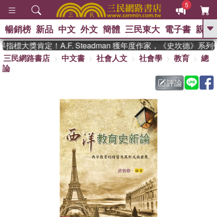
5
暢銷榜
新品
中文
外文
簡體
三民東大
電子書
親子
GO
標大獎肯定！A.F. Steadman 獲年度作家，《史坎德》系列
三民網路書店
中文書
社會人文
社會學
教育
總
、
熱搜：
東野圭吾
高希均教授回憶錄
論
、
、
、
The Odyssey
父親節
如果歷
、
、
史是一群喵
暑期推薦
國際布克
評論
、
、
獎 臺灣漫遊錄
方念華
台灣的李
、
、
登輝時代
數學女孩：黎曼猜想
偉大的迷走神經