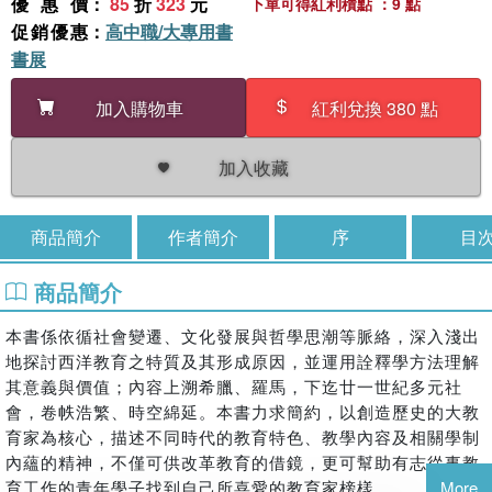
優惠價
：
85
折
323
元
下單可得紅利積點 ：9 點
促銷優惠
：
高中職/大專用書
書展
加入購物車
紅利兌換 380 點
加入收藏
商品簡介
作者簡介
序
目
商品簡介
本書係依循社會變遷、文化發展與哲學思潮等脈絡，深入淺出
地探討西洋教育之特質及其形成原因，並運用詮釋學方法理解
其意義與價值；內容上溯希臘、羅馬，下迄廿一世紀多元社
會，卷帙浩繁、時空綿延。本書力求簡約，以創造歷史的大教
育家為核心，描述不同時代的教育特色、教學內容及相關學制
內蘊的精神，不僅可供改革教育的借鏡，更可幫助有志從事教
育工作的青年學子找到自己所喜愛的教育家榜樣。
More