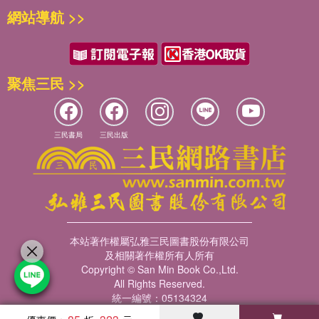
今天能否完稿，仍是疑問。
網站導航 >>
在撰寫的過程中，明斯德(Munster)大學的指導教授列希登斯
坦(Prof. Dr. Ernst Lichtenstein, 1900-1972)及高伯赫(Prof.
Dr. Friedrich Kaulbach)的諄諄教誨仍歷歷在目；陸尚(Prof.
Dr. Rudolf Lassahn)和呂登瑙娃(Prof. Dr. Isabella
聚焦三民 >>
Ruttennauer)的熱心闡釋，逐字訂正；費惕希(Prof. Dr. Horst
E. Wittig)、史玉山(Carla Steenberg)和劉爾士(Prof. Dr.
Hermann Rohrs)不遺在遠方多方指導；以及同窗裴綸士
三民書局
三民出版
(Almut Behrens)和郭恆鈺博士屢次寄贈眼藥及珍本書籍資料
等，種種桃李情誼更不斷浮現腦際，使我常懷感恩，容許我先
在此向他們說聲多謝！
當然，最應該感謝的是劉董事長振強先生，如果沒有他數十年
的忍耐與寬容，這本小書無法出現；同樣地要感謝內子顏粹哖
女士，如果沒有她不斷督促，我亦不易擺脫俗務，專心寫作。
本站著作權屬弘雅三民圖書股份有限公司
三民書局王韻芬女士、編輯群協助訂約、催稿及編校，還有負
及相關著作權所有人所有
責排印與出版的各位同仁，亦均備極辛勞，謹在此表達由衷的
Copyright © San Min Book Co.,Ltd.
謝意。
All Rights Reserved.
統一編號：05134324
當全書完稿之時，又傳來令人興奮的佳音：恩師劉校長白如先