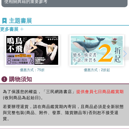
使相關典籍的重要參考
外，有些譯名與坊間出版品不同。
第11章 裴斯泰洛齊與基礎教育
(五)狄爾泰(Wilhelm Dilthey, 1833-1911)說：「對於自然，我
第12章 菲希德與國民教育
們可以解釋；對於人，我們只能理解。」我們雖然無法實證人
第13章 許萊雅馬赫與中學教育
主題書展
類的內在經驗，但卻可運用生命整體（知、情、意、靈）去理
第14章 洪博與大學教育
解人類創造的精神事實：「教育思想和事蹟」之意義，進而發
更多書展
第15章 福祿貝爾與幼稚教育
現個別生命的理性與普遍歷史之目的，因而把西洋教育史組成
第16章 赫爾巴特與教育科學
有機的系統而不是零碎史實的堆砌。
第17章 萬隆維與成人教育
第18章 斯賓塞與科學教育
從2003年5月《丹麥史》交稿後，我便開始撰寫本書，原期3年
第五篇：現代教育的發展
完成，然因有關史料卷帙浩繁，想讀的書愈讀愈多，以致落筆
第19章 杜威的民主教育論
愈來愈慢；兼因年老力衰和眼疾手術，幾度想要放棄。正徬徨
優惠方式：
75折
優惠方式：
2折起
第20章 蒙特梭利的幼兒教育論
間，承陳雅鴻博士之推薦，並蒙淡江大學創辦人張建邦博士、
第21章 凱欣斯泰納的公民教育論
校長張家宜博士及國際研究學院院長戴萬欽博士之不棄，邀愚
購物須知
第22章 馬卡連柯的生產教育論
於退休後仍至該校博士班兼課，講授歐洲哲學及教育、外交政
第23章 許伯朗額的文化教育論
策及戰略等課程，由於學生們的熱烈參與討論，翁明賢博士與
為了保護您的權益，「三民網路書店」
提供會員七日商品鑑賞期
第24章 二十一世紀西洋教育的發展趨向
郭秋慶博士兩位所長的不斷鼓勵，重燃我向學的勇氣，堅定我
(收到商品為起始日)。
附 錄
治史的信心，終於經過多年抗戰，寫完24章而可以集結出版。
若要辦理退貨，請在商品鑑賞期內寄回，且商品必須是全新狀態
參考書目
由此我必須向張創辦人和淡江的師友們表達由衷的感謝，尤其
與完整包裝(商品、附件、發票、隨貨贈品等)否則恕不接受退
中外名詞對照表
要向先後參與研討、查證資料及代為謄稿的博士研究生吳振
貨。
逢、程大洋和許衍華表示最深的謝意，如果沒有他們的協助，