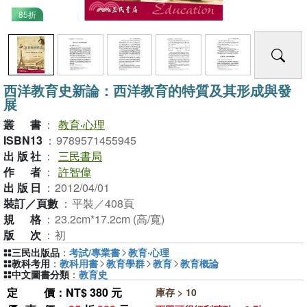
85折
西洋教育史新論：西洋教育的特質及其形成與發
展
叢書
：
教育‧心理
ISBN13
：
9789571455945
出版社
：
三民書局
作者
：
許智偉
出版日
：
2012/04/01
裝訂／頁數
：
平裝／408頁
規格
：
23.2cm*17.2cm (高/寬)
版次
：
初
三民出版品
：
考試/專業書
教育‧心理
教科考用
：
教科用書
教育學群
教育
教育概論
中文圖書分類
：
教育史
定價
：NT$ 380 元
庫存 > 10