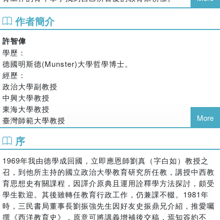
作者簡介
許智偉
學歷：
德國明斯德(Munster)大學哲學博士。
經歷：
政治大學副教授
中興大學教授
東海大學教授
More
臺灣師範大學教授
臺灣省立教育學院(彰化師範大學前身)創校校長
序
臺灣省教育廳長
淡江大學歐洲研究所所長
1969年我由德學成回國，立即應恩師劉真（字白如）教授之
柏林自由大學客座教授
召，到他所主持的國立政治大學教育研究所任教，講授中西教
駐丹麥及泰國代表
育思想史有關課程，因譯介原典且運用詮釋學方法探討，頗受
現任：
學生歡迎。其後雖轉任教育行政工作，仍兼課不輟。1981年
中原大學董事
時，三民書局董事長劉振強先生因好友史振鼎兄介紹，推愛囑
淡江大學特約講座教授
撰《西洋教育史》，原意可將講義增補後交稿，焉知簽約不