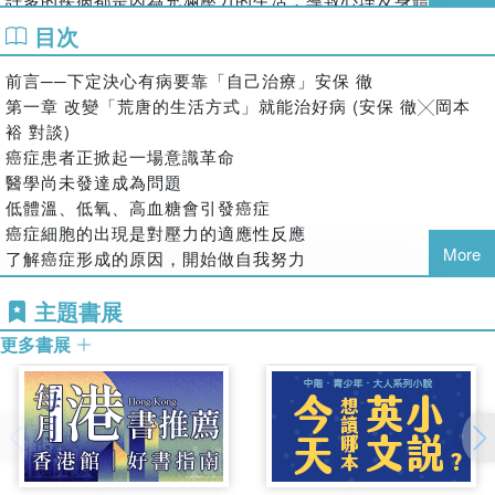
荷而發病的。因此，只要能改善工作太過拚命，或是心中煩惱
【改變飲食習慣】
目次
岡本 裕
無法獲得解決的生活方式之後再進行治療，應該就是最基本且
外食多油膩且鹽份高，想藉由飲食來提高免疫力，最好一餐只
有效的治療方法。但是目前的醫學卻未對這部分多加著墨，大
前言──下定決心有病要靠「自己治療」安保 徹
吃六、七分飽，多利用天然健康的食材，可以的話最好自己做
e-Clinic醫師，醫學博士。
多是以藥物來壓抑症狀的對症療法〈根據出現的症狀予以治
第一章 改變「荒唐的生活方式」就能治好病 (安保 徹╳岡本
蔬菜汁來喝。
一九五七年，出生於大阪市。畢業於大阪大學醫學院，同大學
療〉來處理。此方法不但無法將慢性疾病治好，反而會成為不
裕 對談)
研究所課程修畢。之後，在大學附設醫院、市中醫院、大阪大
治之症逐漸增加的原因。
癌症患者正掀起一場意識革命
【不再依賴藥物】
學細胞工學中心〈現大阪大學生物工學中心〉，耗費十二年致
醫學尚未發達成為問題
你了解藥物的副作用嗎？消炎鎮痛藥會讓交感神經緊張，引發
力於惡性腫瘤〈癌〉的臨床及研究，後來因感到傳統醫療及醫
即使現況如此，人們對現代醫學的期待仍然非常高。尤其是最
低體溫、低氧、高血糖會引發癌症
新的疾病；還有類固醇會抑制粒腺體的運作，減弱你的生命
學已達界限，故辭去臨床醫生一職。
近，受到關注的再生醫學〈以恢復因事故或疾病而造成身體細
癌症細胞的出現是對壓力的適應性反應
力。請參考停藥四星期原則的方法來嘗試停藥。
胞、組織、器官已經喪失的再生功能為目的〉。特別是存在於
More
了解癌症形成的原因，開始做自我努力
一九九五年，以阪神淡路大地震為契機，與有共同志向的朋友
心臟與腸道等，可能生成任何器官的「萬能細胞」研究中，更
實踐混合診療的優點為何？
【調節血液循環提高免疫力】
成立「思考二十一世紀的醫療及醫學會」。二〇〇一年，為了
投入龐大心力與資金。但我對以此作為醫學界的大目標感到懷
主題書展
如何拒絕沒有信心的治療方式？
要常活動身體，讓生活充滿朝氣，一些簡單的伸展運動就可以
能以另一種方式替協會發聲，故成立網站「e-Clinic」。與癌
疑。
做好不用藥物的心理準備
促進血液循環，改善平日累積的壓力、疲勞。「穴道按摩」是
症病患友好會合作，除了癌症病患外，也以其他人為對象，傳
更多書展
老實說，就算只是短時間也不要使用類固醇
提高身體自癒力的好方法，在家也可以輕鬆做。
遞如何治療疾病，保持健康等資訊。
所謂的再生醫學，是將人類身體當作機械，只要做更換零件的
別把高血壓當作問題
書中還有許多你不清楚但一定要知道的內容---別把高血壓當作
動作就能將疾病治好。因此，也未提及只要避免生活過於緊
著作有《退休前就要開始的健康法》、《九成的疾病不是
第二章 九成的疾病靠自己就能治癒 (岡本 裕)
問題、九成的疾病不需要醫生、避免走上糖尿病的路、過度耗
繃，就能讓疾病痊癒的概念。或許有一天，真的能以萬能細胞
病》、《九成的醫生對癌症有所誤解！》、《九成疾病可以自
現今醫療界很難追求品質
費熱能會招致疾病、自律神經決定白血球的數量及功能、太放
來替換故障的器官。但是，如果不排除引起疾病的原因，就算
己痊癒》、《擁有一生「不需要吃藥的身體」的方法》等。
九成的疾病不需要醫生
鬆也會生病、藥物減慢治癒的速度…等精彩內容。
將器官換了，還是無法解決身體的不適。在整體社會中，只要