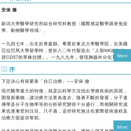
現今自癒意識抬頭，許多有身體不適等病痛的人們，不再依賴
安保 徹
藥物，畢竟是藥三分毒。我們的身體都具備了能將疾病治癒的
「自癒力」，只要提升自癒能力，大部分的疾病都能靠自己治
新潟大學醫學研究所綜合研究科教授〈國際感染醫學講座免疫
好！
學、動物醫學領域〉。
但是要如何才能擁有良好的自癒能力呢？首先要明白，有好的
免疫力才能有好的自癒力；如果身體長期承受壓力，讓自律神
一九四七年，出生於青森縣。畢業於東北大學醫學院，在美國
經系統、白血球系統、能量生成系統及荷爾蒙分泌的內分泌系
亞拉巴馬大學留學時，曾於八〇年代製造出「人類NK細胞抗
統失去平衡，不但自癒能力減落，還會因免疫力功能不佳，而
More
原CD57的單株抗體」。一九八九年，發現胸腺外分化T細胞的
引發其他各種疾病的產生。
存在。一九九六年，首次將白血球的自律神經支配機制做一說
序
明。陸續將各種研究成果發表於國際學術領域，掌握免疫學最
從今天起，要擁有健康的身體，請開始改變你的做法：
先端。
下定決心有病要靠「自己治療」──安保 徹
【改變荒唐的生活方式】
著有《「停藥」就能治療疾病》、《如何傾聽幫助你治療疾病
現代醫學最大的特徵，就是以科學方法找出導致疾病的原因，
所有的疾病成因，大多都是不適當的生活方式所引起，快將生
的「身體聲音」》、《自己將癌症治癒》、《免疫革命》、
開發新藥物，讓治療方法更為進步。隨著不斷的發展，分子遺
活步調導回正軌吧！
《讓身體不疲憊的免疫力》、《治療疾病的免疫諮商室》，與
傳學及分子生物學等的分析研究變得十分盛行，而相關研究成
其他人合著有《治療帕金森氏症》、《安保教授用漫畫告訴
果也逐漸受到注目。只不過，這些研究無法在實際發病過程及
【改變對疾病的認知】
你！不生病免疫學》《治癒癌症》，審修過的雜誌書有《「提
治療方面提供幫助。
要找尋治療疾病的方法，一定要先了解疾病成因及構，並透過
高免疫力」讓癌症自然治癒》、《「提高免疫力」疾病自然就
「中醫」的概念讓你改變對疾病的認知。
More
治癒》等。
許多的疾病都是因為充滿壓力的生活，導致心理及身體過度負