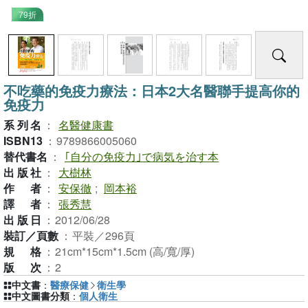
79折
不吃藥的免疫力療法：日本2大名醫聯手提高你的
免疫力
系列名
：
名醫健康書
ISBN13
：
9789866005060
替代書名
：
｢自分の免疫力｣で病気を治す本
出版社
：
大樹林
作者
：
安保徹
;
岡本裕
譯者
：
張秀慧
出版日
：
2012/06/28
裝訂／頁數
：
平裝／296頁
規格
：
21cm*15cm*1.5cm (高/寬/厚)
版次
：
2
中文書
：
醫療保健
衛生學
中文圖書分類
：
個人衛生