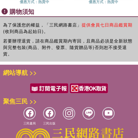
「中醫」改變你對疾病概念的認識
優惠方式：
熱賣中
優惠方式：
熱賣中
譯者簡介
把損壞的身體零件換掉，就能輕鬆把病治療好，這種過於簡單
「未病」是讓你恢復健康的關鍵
另外還詳細列出各種疾病型態及治療方法：
購物須知
的想法正逐漸擴大，而這應該就是導致醫學過度發展的主要原
避免走上糖尿病的路
頭痛、失眠、青光眼、突發性耳聾、梅尼爾氏症、腰痛、膝蓋
張秀慧
因吧！
痛、高血壓、糖尿病、痛風、脂肪肝、膽結石、膽管炎、膽囊
為了保護您的權益，「三民網路書店」
提供會員七日商品鑑賞期
第三章 了解疾病成因就知道治療方法 (安保 徹)
炎、胃炎、胃潰瘍、十二指腸潰瘍、躁性大腸症候群、潰瘍性
(收到商品為起始日)。
只要改變生活方法，就能靠自己的力量將疾病治好。但因為希
多愁善感又很理性的雙魚座。日本國立宇都宮大學日本語學
對症療法無法將病治好
大腸炎、克隆氏病、類風濕關節炎、帕金森氏症、過敏性疾病
望醫生能妙手回春，或是期待能將身體零件換掉，所以才無法
系、中國文化大學新聞研究所畢業，曾任日文主編，目前從事
處理壓力的三種系統
若要辦理退貨，請在商品鑑賞期內寄回，且商品必須是全新狀態
〈過敏性皮膚炎、支氣管氣喘、花粉症〉、生活環境病〈化學
將身體完全治癒。希望身體不適及罹患疾病的人能夠明白這一
專職日文翻譯及審書工作，譯有《反擊的智慧》《積極人生晨
壓力讓體內功能失去平衡
與完整包裝(商品、附件、發票、隨貨贈品等)否則恕不接受退
物質過敏症、纖維肌痛〉等。
點。
起術》《當親人罹患癌症該怎麼辦？》等。
製造提供瞬間暴發力熱能的「糖分解系統」
貨。
由兩大名醫共同為你揭開「疾病原因」與「疾病治療方法」的
在十六年前，發現壓力會引發疾病。因為壓力會造成負責支配
支持細胞分裂的熱能
謎底!
身體功能的自律神經失調，連帶引起白血球〈具有把侵入體內
製造持久力熱能的粒腺體
網站導航 >>
的細菌及異物殺死的功能〉失衡，最後導致抵抗病原體、及預
過度耗費熱能會招致疾病
本書特色
防疾病的免疫力下降。
COLUMN具有二十億年歷史的身體系統
調整身體狀況的自律神經
日本免疫學權威安保 徹教授及出版《90％的病自己會好》的
根據此研究，有關「為何會生病？」及「應該如何治療疾
保護身體不受疾病侵害的白血球
聚焦三民 >>
醫學博士岡本 裕，2大百萬暢銷作家聯手探討，讓他們來告
病？」等基本問題也得到了答案。到目前為止，醫學界除了進
自律神經決定白血球的數量及功能
訴你「治療疾病的真相」。
行研究外，更透過演講及出版書籍將壓力造成疾病的過程告訴
自律神經失衡就會生病
了解疾病成因才能知道治療方法，本書詳細列出17種常見疾病
民眾。此類活動的影響力似乎已逐漸擴大，最近不依賴醫生及
交感神經緊繃所招致的壞處
的型態及治療方法。
藥物，試著以提高自我免疫力來治療疾病的人也慢慢增加了。
太放鬆也會生病
三民書局
三民出版
教你如何提高免疫力，從根本治療癌症，透過進行自我治療來
「不吃藥之後，過敏症狀有所改善」、「潰瘍性大腸炎〈在大
副交感神經太過活躍可能會發生的問題
戰勝疾病。