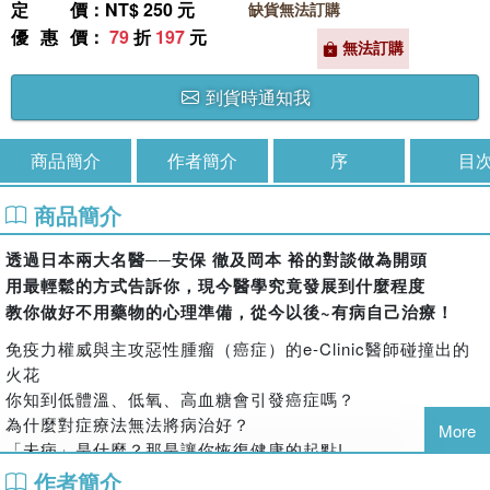
定價
：NT$ 250 元
缺貨無法訂購
優惠價
：
79
折
197
元
無法訂購
到貨時通知我
商品簡介
作者簡介
序
目
商品簡介
透過日本兩大名醫──安保 徹及岡本 裕的對談做為開頭
用最輕鬆的方式告訴你，現今醫學究竟發展到什麼程度
教你做好不用藥物的心理準備，從今以後~有病自己治療！
免疫力權威與主攻惡性腫瘤（癌症）的e-Clinic醫師碰撞出的
火花
你知到低體溫、低氧、高血糖會引發癌症嗎？
為什麼對症療法無法將病治好？
More
「未病」是什麼？那是讓你恢復健康的起點!
太放鬆也會生病？
作者簡介