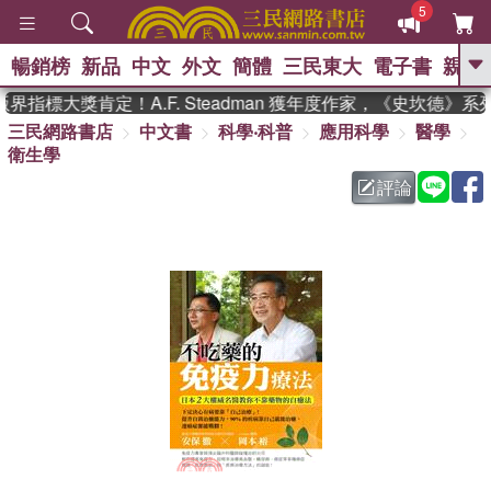
5
暢銷榜
新品
中文
外文
簡體
三民東大
電子書
親子
GO
指標大獎肯定！A.F. Steadman 獲年度作家，《史坎德》系
三民網路書店
中文書
科學‧科普
應用科學
醫學
、
熱搜：
東野圭吾
高希均教授回憶錄
衛生學
、
、
、
The Odyssey
父親節
花開錦
、
、
、
繡
暑期推薦
方念華
台灣的
評論
、
李登輝時代
數學女孩：黎曼猜想
、
、
偉大的迷走神經
如果歷史是一
、
群喵
臺灣漫遊錄