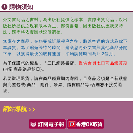
購物須知
that threatens the entire western half of the U.S.
From the volcanic peaks of Iceland to the blistering deserts of the
外文書商品之書封，為出版社提供之樣本。實際出貨商品，以出
版社所提供之現有版本為主。部份書籍，因出版社供應狀況特
American Southwest, from the gold vaults of Fort Knox to the
殊，匯率將依實際狀況做調整。
bubbling geysers of Yellowstone, Painter Crowe joins forces with
Commander Gray Pierce to penetrate the shadowy heart of a dark
無庫存之商品，在您完成訂單程序之後，將以空運的方式為你下
cabal, one that has been manipulating American history since the
單調貨。為了縮短等待的時間，建議您將外文書與其他商品分開
founding of the thirteen colonies.
下單，以獲得最快的取貨速度，平均調貨時間為1~2個月。
為了保護您的權益，「三民網路書店」
提供會員七日商品鑑賞期
But can he discover the truth—one that could topple governments
(收到商品為起始日)。
—before it destroys all he holds dear?
若要辦理退貨，請在商品鑑賞期內寄回，且商品必須是全新狀態
與完整包裝(商品、附件、發票、隨貨贈品等)否則恕不接受退
貨。
網站導航 >>