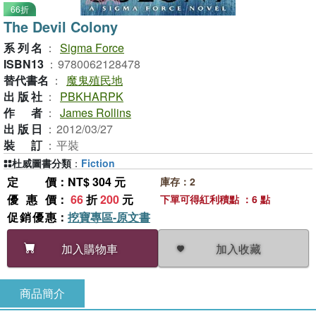
66折
The Devil Colony
系列名
：
Sigma Force
ISBN13
：
9780062128478
替代書名
：
魔鬼殖民地
出版社
：
PBKHARPK
作者
：
James Rollins
出版日
：
2012/03/27
裝訂
：
平裝
杜威圖書分類
：
Fiction
定價
：NT$ 304 元
庫存：2
優惠價
：
66
折
200
元
下單可得紅利積點 ：6 點
促銷優惠
：
挖寶專區-原文書
加入收藏
加入購物車
商品簡介