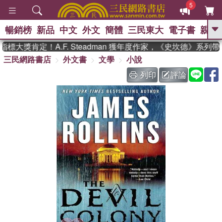
5
暢銷榜
新品
中文
外文
簡體
三民東大
電子書
親子
GO
標大獎肯定！A.F. Steadman 獲年度作家，《史坎德》系列
三民網路書店
外文書
文學
小說
、
、
熱搜：
東野圭吾
The Odyssey
、
、
父親節
如果歷史是一群喵
暑期
列印
評論
、
、
推薦
國際布克獎 臺灣漫遊錄
方
、
、
念華
台灣的李登輝時代
數學女
、
孩：黎曼猜想
偉大的迷走神經