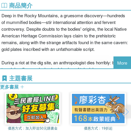
商品簡介
Deep in the Rocky Mountains, a gruesome discovery—hundreds
of mummified bodies—stir international attention and fervent
controversy. Despite doubts to the bodies' origins, the local Native
American Heritage Commission lays claim to the prehistoric
remains, along with the strange artifacts found in the same cavern:
gold plates inscribed with an unfathomable script.
During a riot at the dig site, an anthropologist dies horribly: burned
More
to ash in a fiery explosion in plain view of television cameras. All
evidence points to a radical group of Native Americans, including
主題書展
one agitator, a teenage firebrand who escapes with a vital clue to
更多書展
the murder and calls on the one person who might help: her uncle,
Painter Crowe, director of Sigma Force.
To protect his niece and uncover the truth, Painter will ignite a war
across the nation's most powerful intelligence agencies. Yet, an
even greater threat looms as events in the Rocky Mountains have
優惠方式：
加入即送50元購書金
優惠方式：
19折起
set in motion a frightening chain reaction, a geological meltdown