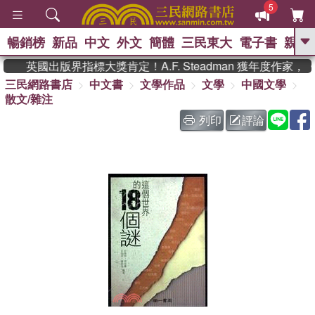
5
暢銷榜
新品
中文
外文
簡體
三民東大
電子書
親子
GO
英國出版界指標大獎肯定！A.F. Steadman 獲年度作
三民網路書店
中文書
文學作品
文學
中國文學
、
、
熱搜：
東野圭吾
The Odyssey
散文/雜注
、
、
父親節
如果歷史是一群喵
暑期
、
、
推薦
國際布克獎 臺灣漫遊錄
方
列印
評論
、
、
念華
台灣的李登輝時代
數學女
、
孩：黎曼猜想
偉大的迷走神經