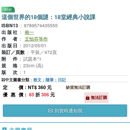
85折
這個世界的18個謎：18堂經典小說課
ISBN13
：
9789574435555
出版社
：
南一
作者
：
王怡芬等作
出版日
：
2012/05/01
裝訂／頁數
：
平裝／472頁
附件
：
試題本*1
規格
：
23cm (高)
版次
：
1
中文圖書分類
：
散文；隨筆；日記
定價
：NT$ 360 元
缺貨無法訂購
優惠價
：
85
折
306
元
無法訂購
到貨時通知我