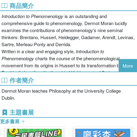
商品簡介
Introduction to Phenomenology
is an outstanding and
comprehensive guide to phenomenology. Dermot Moran lucidly
examines the contributions of phenomenology's nine seminal
thinkers: Brentano, Husserl, Heidegger, Gadamer, Arendt, Levinas,
Sartre, Merleau-Ponty and Derrida.
Written in a clear and engaging style,
Introduction to
Phenomenology
charts the course of the phenomenological
movement from its origins in Husserl to its transformation by
More
Derrida. It describes the thought of Heidegger and Sartre,
作者簡介
phenomonology's most famous thinkers, and introduces and
assesses the distinctive use of phenomonology by some of its
Dermot Moran teaches Philosophy at the University College
lesser known exponents, such as Levinas, Arendt and Gadamer.
Dublin.
Throughout the book, the enormous influence of phenomenology
on the course of twentieth-century philosophy is thoroughly
主題書展
explored.
更多書展
This is an indispensible introduction for all unfamiliar with this much
talked about but little understood school of thought. Technical terms
are explained throughout and jargon is avoided.
Introduction to