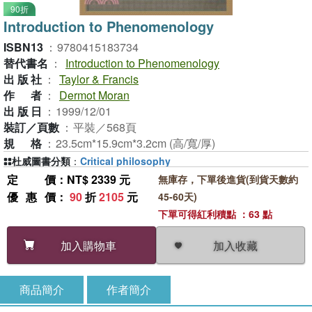
90折
Introduction to Phenomenology
ISBN13
：
9780415183734
替代書名
：
Introduction to Phenomenology
出版社
：
Taylor & Francis
作者
：
Dermot Moran
出版日
：
1999/12/01
裝訂／頁數
：
平裝／568頁
規格
：
23.5cm*15.9cm*3.2cm (高/寬/厚)
杜威圖書分類
：
Critical philosophy
定價
：NT$ 2339 元
無庫存，下單後進貨(到貨天數約
優惠價
：
90
折
2105
元
45-60天)
下單可得紅利積點 ：63 點
加入收藏
加入購物車
商品簡介
作者簡介