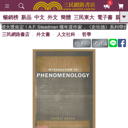
5
暢銷榜
新品
中文
外文
簡體
三民東大
電子書
親子
GO
大獎肯定！A.F. Steadman 獲年度作家，《史坎德》系列帶
三民網路書店
外文書
人文社科
哲學
、
熱搜：
東野圭吾
高希均教授回憶錄
、
、
、
The Odyssey
父親節
如果歷
列印
評論
、
、
史是一群喵
暑期推薦
國際布克
、
、
獎 臺灣漫遊錄
方念華
台灣的李
、
、
登輝時代
數學女孩：黎曼猜想
偉大的迷走神經