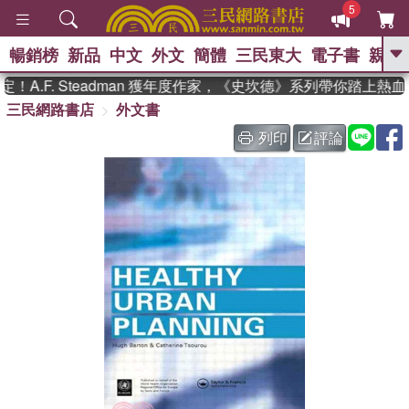
5
暢銷榜
新品
中文
外文
簡體
三民東大
電子書
親子
GO
A.F. Steadman 獲年度作家，《史坎德》系列帶你踏上熱血
三民網路書店
外文書
、
熱搜：
東野圭吾
高希均教授回憶錄
、
、
、
The Odyssey
父親節
如果歷
列印
評論
、
、
史是一群喵
暑期推薦
國際布克
、
、
獎 臺灣漫遊錄
方念華
台灣的李
、
、
登輝時代
數學女孩：黎曼猜想
偉大的迷走神經