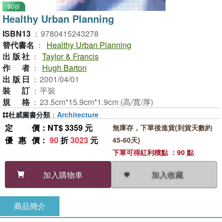
90折
Healthy Urban Planning
ISBN13
：
9780415243278
替代書名
：
Healthy Urban Planning
出版社
：
Taylor & Francis
作者
：
Hugh Barton
出版日
：
2001/04/01
裝訂
：
平裝
規格
：
23.5cm*15.9cm*1.9cm (高/寬/厚)
杜威圖書分類
：
Architecture
定價
：NT$ 3359 元
無庫存，下單後進貨(到貨天數約
優惠價
：
90
折
3023
元
45-60天)
下單可得紅利積點 ：90 點
加入收藏
加入購物車
商品簡介