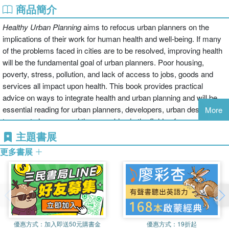
商品簡介
Healthy Urban Planning
aims to refocus urban planners on the
implications of their work for human health and well-being. If many
of the problems faced in cities are to be resolved, improving health
will be the fundamental goal of urban planners. Poor housing,
poverty, stress, pollution, and lack of access to jobs, goods and
services all impact upon health. This book provides practical
advice on ways to integrate health and urban planning and will be
essential reading for urban planners, developers, urban designers,
More
transport planners, and those working in the fields of regeneration
and renewal. It will also be of interest to those with an interest in
主題書展
sustainable development.
更多書展
優惠方式：
加入即送50元購書金
優惠方式：
19折起