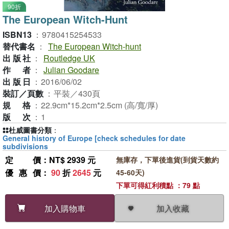
90折
The European Witch-Hunt
ISBN13
：
9780415254533
替代書名
：
The European Witch-hunt
出版社
：
Routledge UK
作者
：
Julian Goodare
出版日
：
2016/06/02
裝訂／頁數
：
平裝／430頁
規格
：
22.9cm*15.2cm*2.5cm (高/寬/厚)
版次
：
1
杜威圖書分類
：
General history of Europe [check schedules for date
subdivisions
定價
：NT$ 2939 元
無庫存，下單後進貨(到貨天數約
優惠價
：
90
折
2645
元
45-60天)
下單可得紅利積點 ：79 點
加入收藏
加入購物車