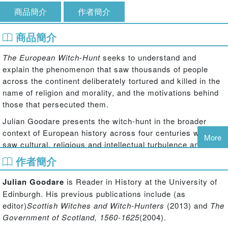
商品簡介
作者簡介
商品簡介
The European Witch-Hunt
seeks to understand and
explain the phenomenon that saw thousands of people
across the continent deliberately tortured and killed in the
name of religion and morality, and the motivations behind
those that persecuted them.
Julian Goodare presents the witch-hunt in the broader
context of European history across four centuries which
More
saw cultural, religious and intellectual turbulence and
included the Renaissance, the Reformation and the
作者簡介
Scientific Revolution. This book looks at witches and
witchcraft through the lens of the society in which they
Julian Goodare
is Reader in History at the University of
existed to demonstrate the system of thought and belief
Edinburgh. His previous publications include (as
that made the crime of witchcraft possible, and the legal
editor)
Scottish Witches
and Witch-Hunters
(2013) and
The
and political structures that upheld those fears. Chapters
Government of Scotland, 1560-1625
(2004).
are divided thematically to show perceptions of witchcraft