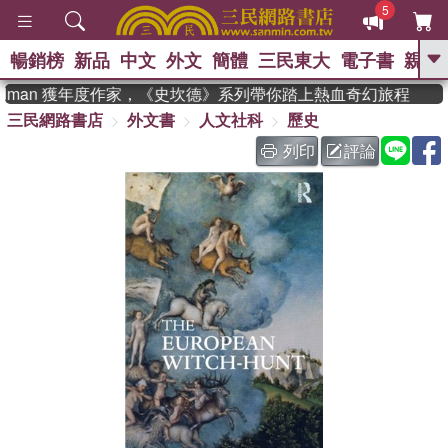
5
暢銷榜
新品
中文
外文
簡體
三民東大
電子書
親子
GO
adman 獲年度作家，《史坎德》系列帶你踏上熱血奇幻旅程
三民網路書店
外文書
人文社科
歷史
、
熱搜：
東野圭吾
高希均教授回憶錄
、
、
、
The Odyssey
父親節
如果歷
列印
評論
、
、
史是一群喵
暑期推薦
國際布克
、
、
獎 臺灣漫遊錄
方念華
台灣的李
、
、
登輝時代
數學女孩：黎曼猜想
偉大的迷走神經