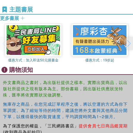
held by intellectuals and peasants, in the courts and in
主題書展
churches, drawing together the wealth of documentary
更多書展
evidence surrounding the witch-hunt, from trial records
and confessions to demonological treatises by
contemporary academics.
This is the ideal introduction for students exploring the
history of witchcraft and the persecution of suspected
witches for the first time.
優惠方式：
加入即送50元購書金
優惠方式：
19折起
購物須知
外文書商品之書封，為出版社提供之樣本。實際出貨商品，以出
版社所提供之現有版本為主。部份書籍，因出版社供應狀況特
殊，匯率將依實際狀況做調整。
無庫存之商品，在您完成訂單程序之後，將以空運的方式為你下
單調貨。為了縮短等待的時間，建議您將外文書與其他商品分開
下單，以獲得最快的取貨速度，平均調貨時間為1~2個月。
為了保護您的權益，「三民網路書店」
提供會員七日商品鑑賞期
(收到商品為起始日)。