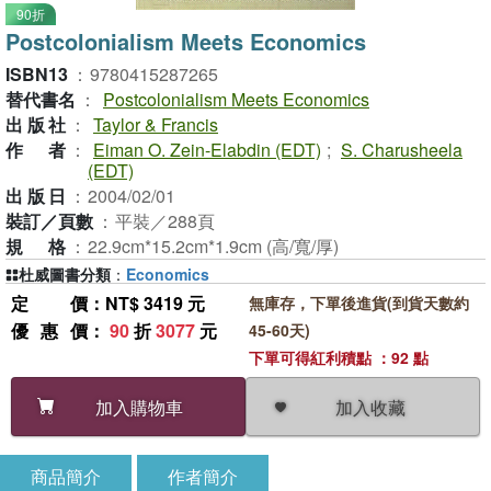
90折
Postcolonialism Meets Economics
ISBN13
：
9780415287265
替代書名
：
Postcolonialism Meets Economics
出版社
：
Taylor & Francis
作者
：
Eiman O. Zein-Elabdin (EDT)
;
S. Charusheela
(EDT)
出版日
：
2004/02/01
裝訂／頁數
：
平裝／288頁
規格
：
22.9cm*15.2cm*1.9cm (高/寬/厚)
杜威圖書分類
：
Economics
定價
：NT$ 3419 元
無庫存，下單後進貨(到貨天數約
優惠價
：
90
折
3077
元
45-60天)
下單可得紅利積點 ：92 點
加入收藏
加入購物車
商品簡介
作者簡介