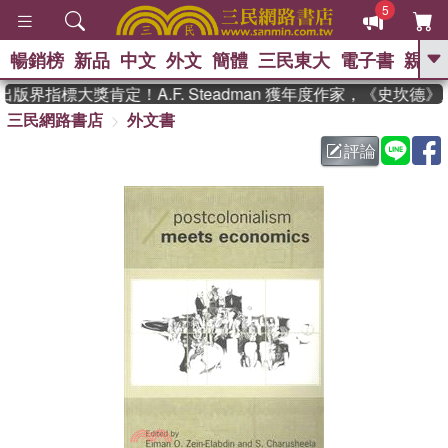
5
暢銷榜
新品
中文
外文
簡體
三民東大
電子書
親子
GO
版界指標大獎肯定！A.F. Steadman 獲年度作家，《史坎德
三民網路書店
外文書
、
熱搜：
東野圭吾
高希均教授回憶錄
、
、
、
The Odyssey
父親節
如果歷
評論
、
、
史是一群喵
暑期推薦
國際布克
、
、
獎 臺灣漫遊錄
方念華
台灣的李
、
、
登輝時代
數學女孩：黎曼猜想
偉大的迷走神經