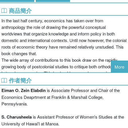
商品簡介
In the last half century, economics has taken over from
anthropology the role of drawing the powerful conceptual
worldviews that organize knowledge and inform policy in both
domestic and international contexts. Until now however, the colonial
roots of economic theory have remained relatively unstudied. This
book changes that.
The wide array of contributions to this book draw on the rapidly
growing body of postcolonial studies to critique both orthodox and
More
heterodox economics. This book addresses a large gap in
作者簡介
postcolonial studies, which lacks the type of sophisticated analysis
of economic questions that it displays in its analysis of culture. The
Eiman O. Zein Elabdin
is Associate Professor and Chair of the
intellectual and disciplinary terrain covered within this book spans
Economics Deaprtment at Franklin & Marshall College,
economics, history, anthropology, philosophy, literary theory,
Pennsylvania.
political science and women's studies.
S. Charusheela
is Assistant Professor of Women's Studies at the
University of Hawai'I at Manoa.