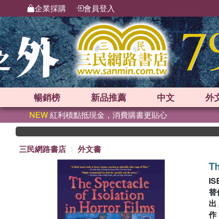
企業採購
會員登入
暢銷榜
新品
推薦
中文
外
NEW
紅利積點抵現金，消費購書更貼心
三民網路書店
外文書
Th
IS
替
出