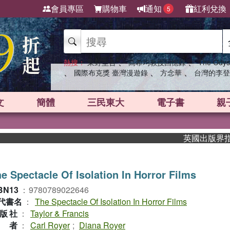
會員專區
購物車
通知
紅利兌換
5
、
、
熱搜：
東野圭吾
高希均教授回憶錄
The Odys
、
、
、
國際布克獎 臺灣漫遊錄
方念華
台灣的李登
文
簡體
三民東大
電子書
親
英國出版界指標大獎
e Spectacle Of Isolation In Horror Films
BN13
：
9780789022646
代書名
：
The Spectacle Of Isolation In Horror Films
版社
：
Taylor & Francis
作者
：
Carl Royer
;
Diana Royer