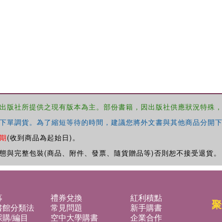
出版社所提供之現有版本為主。部份書籍，因出版社供應狀況特殊
下單調貨。為了縮短等待的時間，建議您將外文書與其他商品分開下
期
(收到商品為起始日)。
態與完整包裝(商品、附件、發票、隨貨贈品等)否則恕不接受退貨。
募
禮券兌換
紅利積點
聚
書館分類法
常見問題
新手購書
購/編目
空中大學購書
企業合作