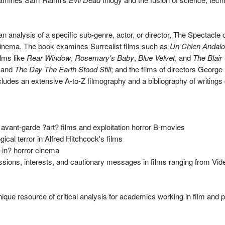
n analysis of a specific sub-genre, actor, or director, The Spectacle o
 cinema. The book examines Surrealist films such as
Un Chien Andal
ilms like
Rear Window
,
Rosemary's Baby
,
Blue Velvet
, and
The Blair
, and
The Day The Earth Stood Still
; and the films of directors Geor
cludes an extensive A-to-Z filmography and a bibliography of writings
nt-garde ?art? films and exploitation horror B-movies
al terror in Alfred Hitchcock's films
-in? horror cinema
sions, interests, and cautionary messages in films ranging from Vi
ique resource of critical analysis for academics working in film and po