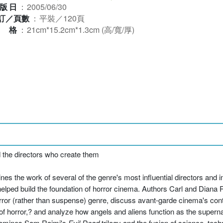
版日
：
2005/06/30
訂／頁數
：
平裝／120頁
規格
：
21cm*15.2cm*1.3cm (高/寬/厚)
d the directors who create them
s the work of several of the genre's most influential directors and i
e helped build the foundation of horror cinema. Authors Carl and Dian
orror (rather than suspense) genre, discuss avant-garde cinema's con
l of horror,? and analyze how angels and aliens function as the supern
 examines Sam Raimi's
Evil Dead
trilogy and the fusion of science, tech