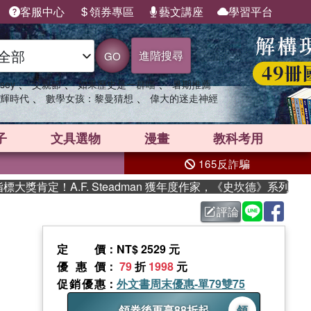
客服中心
領券專區
藝文講座
學習平台
進階搜尋
GO
、
、
、
sey
父親節
如果歷史是一群喵
暑期推薦
、
、
輝時代
數學女孩：黎曼猜想
偉大的迷走神經
子
文具選物
漫畫
教科考用
165反詐騙
肯定！A.F. Steadman 獲年度作家，《史坎德》系列帶你踏
評論
定價
：NT$ 2529 元
優惠價
：
79
折
1998
元
促銷優惠
：
外文書周末優惠-單79雙75
領券後再享88折起
領