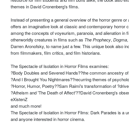
themes in David Cronenberg's films.
Instead of presenting a general overview of the horror genre or a
offers an imaginative look at classic and contemporary horror
among the concepts of voyeurism, paranoia, and alienation in f
otherworldly creatures in films such as
The Prophecy
,
Dogma
Darren Aronofsky, to name just a few. This unique book also in
from filmmakers, film critics, and film historians.
The Spectacle of Isolation in Horror Films examines:
?Body Doubles and Severed Hands??the common ancestry of ava
?And I Brought You Nightmares??recurring themes of psychologic
?Horror, Humor, Poetry??Sam Raimi's transformation of ?drive
?Atheism and 'The Death of Affect'??David Cronenberg's obses
eXistenZ
and much more!
The Spectacle of Isolation in Horror Films: Dark Parades is a un
and anyone interested in horror cinema.