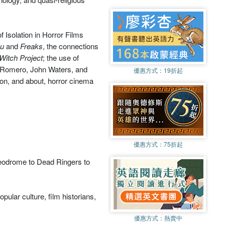
f Isolation in Horror Films
ou
and
Freaks
, the connections
 Witch Project
; the use of
ge Romero, John Waters, and
優惠方式：
19折起
 on, and about, horror cinema
優惠方式：
75折起
deodrome to Dead Ringers to
pular culture, film historians,
優惠方式：
熱賣中