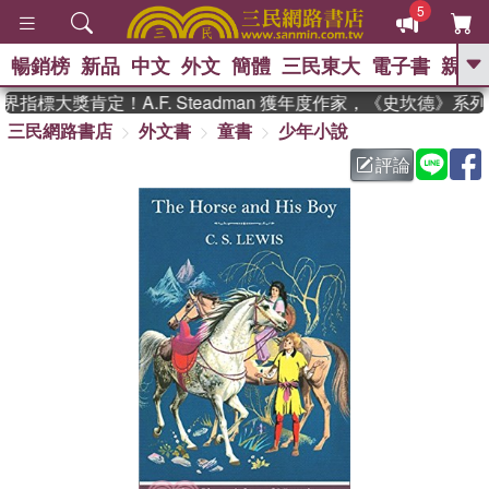
5
暢銷榜
新品
中文
外文
簡體
三民東大
電子書
親子
GO
指標大獎肯定！A.F. Steadman 獲年度作家，《史坎德》系
三民網路書店
外文書
童書
少年小說
、
熱搜：
東野圭吾
高希均教授回憶錄
、
、
、
The Odyssey
父親節
如果歷
評論
、
、
史是一群喵
暑期推薦
國際布克
、
、
獎 臺灣漫遊錄
方念華
台灣的李
、
、
登輝時代
數學女孩：黎曼猜想
偉大的迷走神經