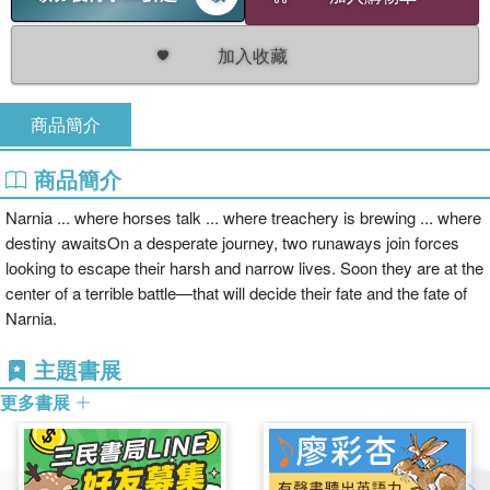
加入收藏
商品簡介
商品簡介
Narnia ... where horses talk ... where treachery is brewing ... where
destiny awaitsOn a desperate journey, two runaways join forces
looking to escape their harsh and narrow lives. Soon they are at the
center of a terrible battle—that will decide their fate and the fate of
Narnia.
主題書展
更多書展