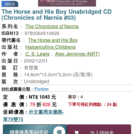
滿額折
The Horse and His Boy Unabridged CD
(Chronicles of Narnia #03)
系列名
：
The Chronicles of Narnia
ISBN13
：
9780060510626
替代書名
：
The Horse and His Boy
出版社
：
Harpercollins Childrens
作者
：
C. S. Lewis
;
Alex Jennings (NRT)
出版日
：
2002/12/01
裝訂
：
有聲書
規格
：
14.6cm*13.3cm*3.2cm (高/寬/厚)
版次
：
Unabridged
杜威圖書分類
：
Fiction
定價
：NT$ 1045 元
庫存：4
優惠價
：
79
折
826
元
下單可得紅利積點 ：24 點
促銷優惠
：
外文書周末優惠-
單79雙75
領券後再享88折起
領
加入購物車