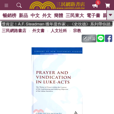
5
暢銷榜
新品
中文
外文
簡體
三民東大
電子書
親子
GO
肯定！A.F. Steadman 獲年度作家，《史坎德》系列帶你踏
三民網路書店
外文書
人文社科
宗教
、
熱搜：
東野圭吾
高希均教授回憶錄
、
、
、
The Odyssey
父親節
如果歷
評論
、
、
史是一群喵
暑期推薦
國際布克
、
、
獎 臺灣漫遊錄
方念華
台灣的李
、
、
登輝時代
數學女孩：黎曼猜想
偉大的迷走神經