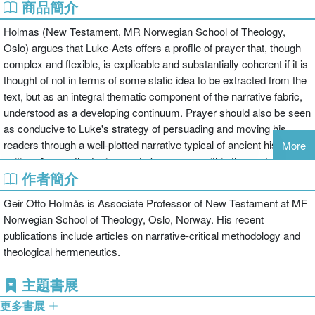
商品簡介
Holmas (New Testament, MR Norwegian School of Theology,
Oslo) argues that Luke-Acts offers a profile of prayer that, though
complex and flexible, is explicable and substantially coherent if it is
thought of not in terms of some static idea to be extracted from the
text, but as an integral thematic component of the narrative fabric,
understood as a developing continuum. Prayer should also be seen
as conducive to Luke's strategy of persuading and moving his
readers through a well-plotted narrative typical of ancient history
More
writing. Among the topics are Lukan prayer within the context of the
作者簡介
historiographical aims of the double work, the Lukan portrait of the
praying Jesus, and prayer in the life and mission of the early
Geir Otto Holmås is Associate Professor of New Testament at MF
community. The study is substantially revised from his doctoral
Norwegian School of Theology, Oslo, Norway. His recent
dissertation at MF Norwegian School of Theology. T&T Clark is an
publications include articles on narrative-critical methodology and
imprint of Continuum. Annotation c2011 Book News, Inc., Portland,
theological hermeneutics.
OR (booknews.com)
主題書展
更多書展