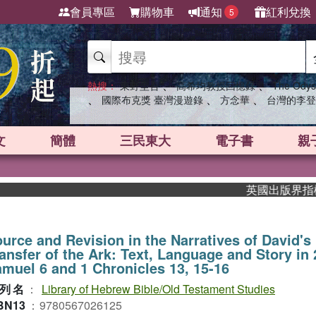
會員專區
購物車
通知
紅利兌換
5
、
、
熱搜：
東野圭吾
高希均教授回憶錄
The Odys
、
、
、
國際布克獎 臺灣漫遊錄
方念華
台灣的李登
文
簡體
三民東大
電子書
親
英國出版界指標大獎肯
urce and Revision in the Narratives of David's
ansfer of the Ark: Text, Language and Story in 
muel 6 and 1 Chronicles 13, 15-16
列名
：
Library of Hebrew Bible/Old Testament Studies
BN13
：
9780567026125