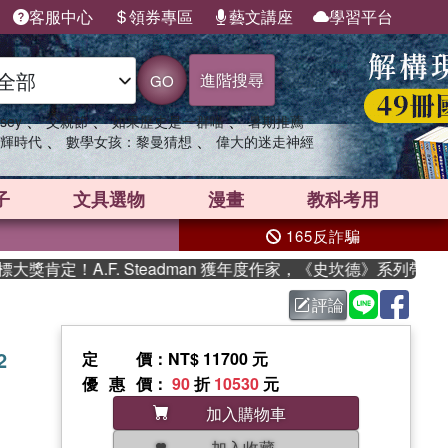
客服中心
領券專區
藝文講座
學習平台
進階搜尋
GO
、
、
、
sey
父親節
如果歷史是一群喵
暑期推薦
、
、
輝時代
數學女孩：黎曼猜想
偉大的迷走神經
子
文具選物
漫畫
教科考用
165反詐騙
定！A.F. Steadman 獲年度作家，《史坎德》系列帶你踏
評論
2
定價
：NT$ 11700 元
優惠價
：
90
折
10530
元
加入購物車
加入收藏