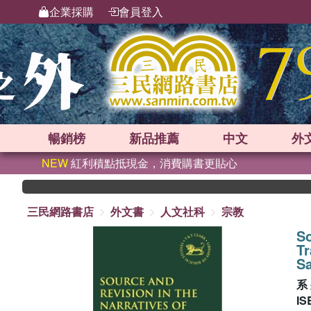
企業採購
會員登入
暢銷榜
新品
推薦
中文
外
NEW
紅利積點抵現金，消費購書更貼心
三民網路書店
外文書
人文社科
宗教
So
Tr
Sa
系
IS