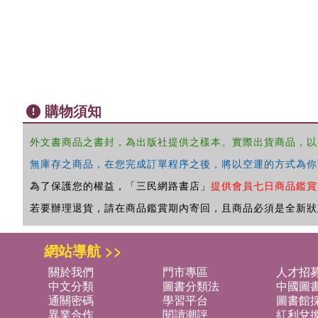
購物須知
外文書商品之書封，為出版社提供之樣本。實際出貨商品，以
無庫存之商品，在您完成訂單程序之後，將以空運的方式為你
為了保護您的權益，「三民網路書店」
提供會員七日商品鑑賞
若要辦理退貨，請在商品鑑賞期內寄回，且商品必須是全新狀
網站導航 >>
關於我們
門市專區
人才招
中文分類
圖書分類法
中國圖
通關密碼
學習平台
圖書館採
異業合作
閱讀潮評
紅利兌