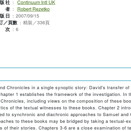
版社
：
Continuum Intl UK
作者
：
Robert Rezetko
版日
：
2007/09/15
訂／頁數
：
精裝／336頁
版次
：
6
 Chronicles in a single synoptic story: David's transfer of 
apter 1 establishes the framework of the investigation. In 
Chronicles, including views on the composition of these boo
ristics of the textual witnesses to these books. Chapter 2 in
ted to synchronic and diachronic approaches to Samuel and C
oaches to these books may be bridged by taking a textual-exe
s of their stories. Chapters 3-6 are a close examination of te