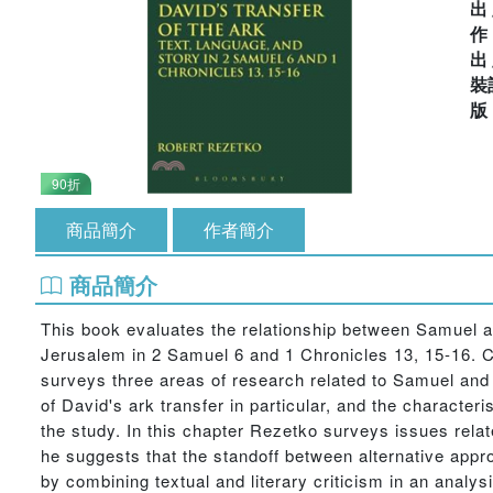
出
出
裝
90折
商品簡介
作者簡介
商品簡介
This book evaluates the relationship between Samuel and
Jerusalem in 2 Samuel 6 and 1 Chronicles 13, 15-16. Ch
surveys three areas of research related to Samuel and 
of David's ark transfer in particular, and the characte
the study. In this chapter Rezetko surveys issues rela
he suggests that the standoff between alternative appr
by combining textual and literary criticism in an analysi