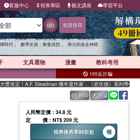
客服中心
領券專區
藝文講座
學習平台
進階搜尋
GO
、
、
、
sey
父親節
如果歷史是一群喵
暑期推薦
、
、
輝時代
數學女孩：黎曼猜想
偉大的迷走神經
子
文具選物
漫畫
教科考用
165反詐騙
A.F. Steadman 獲年度作家，《史坎德》系列帶你踏上熱血
列印
評論
人民幣定價：34.8 元
定價
：NT$ 209 元
領券後再享88折起
領