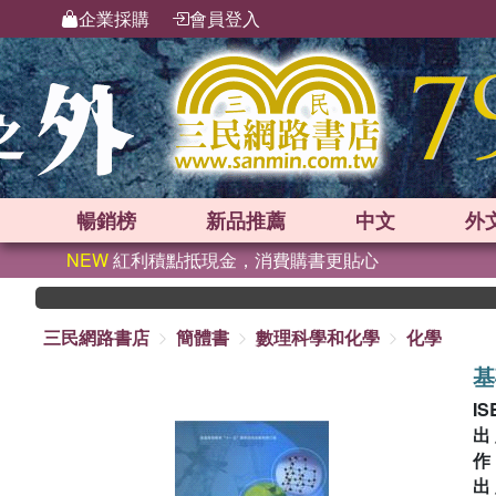
企業採購
會員登入
暢銷榜
新品
推薦
中文
外
NEW
紅利積點抵現金，消費購書更貼心
三民網路書店
簡體書
數理科學和化學
化學
基
IS
出
出