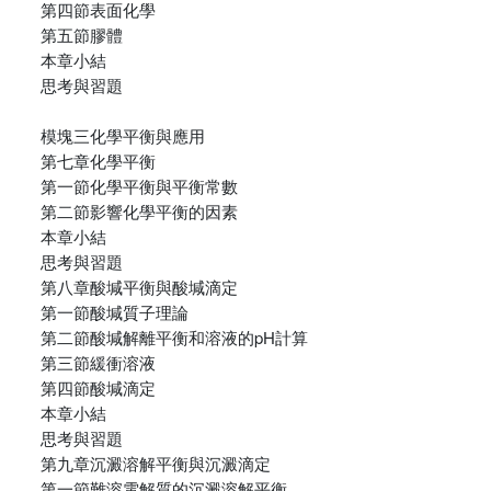
第四節表面化學
第五節膠體
本章小結
思考與習題
模塊三化學平衡與應用
第七章化學平衡
第一節化學平衡與平衡常數
第二節影響化學平衡的因素
本章小結
思考與習題
第八章酸堿平衡與酸堿滴定
第一節酸堿質子理論
第二節酸堿解離平衡和溶液的pH計算
第三節緩衝溶液
第四節酸堿滴定
本章小結
思考與習題
第九章沉澱溶解平衡與沉澱滴定
第一節難溶電解質的沉澱溶解平衡