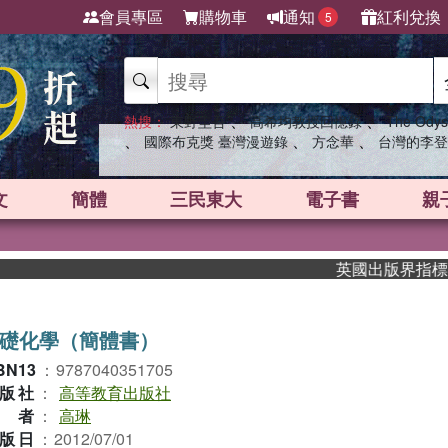
會員專區
購物車
通知
紅利兌換
5
、
、
熱搜：
東野圭吾
高希均教授回憶錄
The Odys
、
、
、
國際布克獎 臺灣漫遊錄
方念華
台灣的李登
文
簡體
三民東大
電子書
親
英國出版界指標大獎肯定！
礎化學（簡體書）
BN13
：
9787040351705
版社
：
高等教育出版社
作者
：
高琳
版日
：
2012/07/01