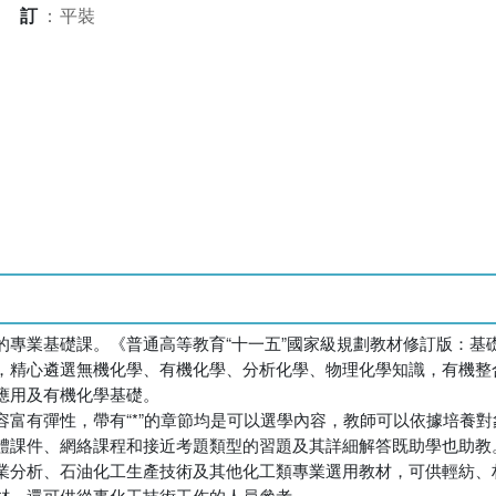
裝訂
：
平裝
專業基礎課。《普通高等教育“十一五”國家級規劃教材修訂版：基
”為度，精心遴選無機化學、有機化學、分析化學、物理化學知識，有機
應用及有機化學基礎。
富有彈性，帶有“*”的章節均是可以選學內容，教師可以依據培養
體課件、網絡課程和接近考題類型的習題及其詳細解答既助學也助教
業分析、石油化工生產技術及其他化工類專業選用教材，可供輕紡、
材，還可供從事化工技術工作的人員參考。．