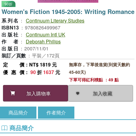
90折
Women's Fiction 1945-2005: Writing Romance
系列名
：
Continuum Literary Studies
ISBN13
：
9780826499967
出版社
：
Continuum Intl UK
作者
：
Deborah Philips
出版日
：
2007/11/01
裝訂／頁數
：
平裝／172頁
定價
：NT$ 1819 元
無庫存，下單後進貨(到貨天數約
優惠價
：
90
折
1637
元
45-60天)
下單可得紅利積點 ：49 點
加入收藏
加入購物車
商品簡介
作者簡介
商品簡介