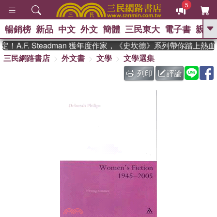
5
暢銷榜
新品
中文
外文
簡體
三民東大
電子書
親子
GO
A.F. Steadman 獲年度作家，《史坎德》系列帶你踏上熱血
三民網路書店
外文書
文學
文學選集
、
、
熱搜：
東野圭吾
The Odyssey
、
、
父親節
如果歷史是一群喵
暑期
列印
評論
、
、
推薦
國際布克獎 臺灣漫遊錄
方
、
、
念華
台灣的李登輝時代
數學女
、
孩：黎曼猜想
偉大的迷走神經