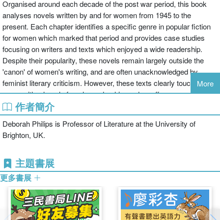
Organised around each decade of the post war period, this book
analyses novels written by and for women from 1945 to the
present. Each chapter identifies a specific genre in popular fiction
for women which marked that period and provides case studies
focusing on writers and texts which enjoyed a wide readership.
Despite their popularity, these novels remain largely outside the
'canon' of women's writing, and are often unacknowledged by
feminist literary criticism. However, these texts clearly touched a
More
nerve with a largely female readership, and so offer a means of
作者簡介
charting the changes in ideals of femininity, and in the tensions and
contradictions in gender identities in the post-war period. Their
Deborah Philips is Professor of Literature at the University of
analysis offers new insights into the shifting demands, aspirations
Brighton, UK.
and expectations of what a woman could and should be over the
last half century. Through her analysis of women's writing and
主題書展
reading, Philips sets out to challenge the distinction between
'popular' and 'literary' fiction, arguing that neat categories such as
更多書展
'popular', 'middle brow' and 'serious fiction' need more careful
definition.