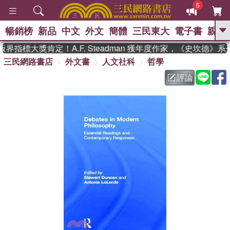
5
暢銷榜
新品
中文
外文
簡體
三民東大
電子書
親子
GO
界指標大獎肯定！A.F. Steadman 獲年度作家，《史坎德》
三民網路書店
外文書
人文社科
哲學
、
熱搜：
東野圭吾
高希均教授回憶錄
、
、
、
The Odyssey
父親節
如果歷
評論
、
、
史是一群喵
暑期推薦
國際布克
、
、
獎 臺灣漫遊錄
方念華
台灣的李
、
、
登輝時代
數學女孩：黎曼猜想
偉大的迷走神經