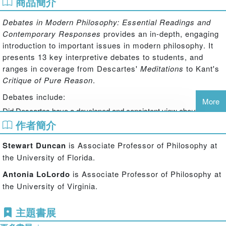
商品簡介
Debates in Modern Philosophy: Essential Readings and
Contemporary Responses
provides an in-depth, engaging
introduction to important issues in modern philosophy. It
presents 13 key interpretive debates to students, and
ranges in coverage from Descartes'
Meditations
to Kant's
Critique of Pure Reason
.
Debates include:
More
Did Descartes have a developed and consistent view about how
the mind interacts with the body?
作者簡介
Was Leibniz an idealist, or did he believe in corporeal substances?
Stewart Duncan
is Associate Professor of Philosophy at
What is Locke's theory of personal identity?
Could there be a Berkeleian metaphysics without God?
the University of Florida.
Did Hume believe in causal powers?
Antonia LoLordo
is Associate Professor of Philosophy at
What is Kant's transcendental idealism?
the University of Virginia.
Each of the thirteen debates consists of a well known
article or book chapter from a living philosopher, followed
主題書展
by a new response from a different scholar, specially