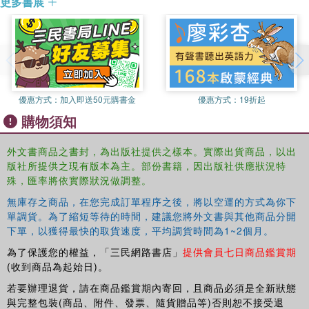
更多書展
commissioned for this volume. Every debate is prefaced
by an introduction written for those coming upon the
debates for the first time and followed by an annotated list
for further reading. The volume starts with an introduction
that explains the importance and relevance of the modern
period and its key debates to philosophy and ends with a
glossary that covers terms from both the modern period
優惠方式：
加入即送50元購書金
優惠方式：
19折起
and the study of the history of philosophy in general.
購物須知
Debates in Modern Philosophy
will help students evaluate
外文書商品之書封，為出版社提供之樣本。實際出貨商品，以出
different interpretations of key texts from modern
版社所提供之現有版本為主。部份書籍，因出版社供應狀況特
philosophy, and provide a model for constructing their own
殊，匯率將依實際狀況做調整。
positions in these debates.
無庫存之商品，在您完成訂單程序之後，將以空運的方式為你下
單調貨。為了縮短等待的時間，建議您將外文書與其他商品分開
下單，以獲得最快的取貨速度，平均調貨時間為1~2個月。
為了保護您的權益，「三民網路書店」
提供會員七日商品鑑賞期
(收到商品為起始日)。
若要辦理退貨，請在商品鑑賞期內寄回，且商品必須是全新狀態
與完整包裝(商品、附件、發票、隨貨贈品等)否則恕不接受退