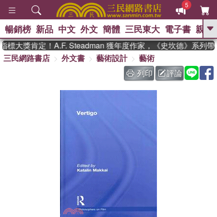
5
暢銷榜
新品
中文
外文
簡體
三民東大
電子書
親子
GO
標大獎肯定！A.F. Steadman 獲年度作家，《史坎德》系列
三民網路書店
外文書
藝術設計
藝術
、
熱搜：
東野圭吾
高希均教授回憶錄
、
、
、
The Odyssey
父親節
如果歷
列印
評論
、
、
史是一群喵
暑期推薦
國際布克
、
、
獎 臺灣漫遊錄
方念華
台灣的李
、
、
登輝時代
數學女孩：黎曼猜想
偉大的迷走神經