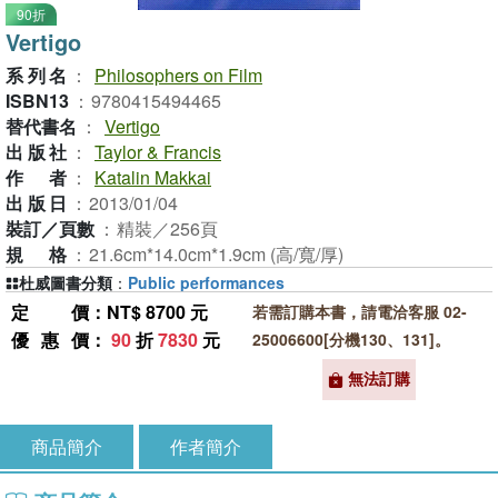
90折
Vertigo
系列名
：
Philosophers on Film
ISBN13
：
9780415494465
替代書名
：
Vertigo
出版社
：
Taylor & Francis
作者
：
Katalin Makkai
出版日
：
2013/01/04
裝訂／頁數
：
精裝／256頁
規格
：
21.6cm*14.0cm*1.9cm (高/寬/厚)
杜威圖書分類
：
Public performances
定價
：NT$ 8700 元
若需訂購本書，請電洽客服 02-
優惠價
：
90
折
7830
元
25006600[分機130、131]。
無法訂購
商品簡介
作者簡介