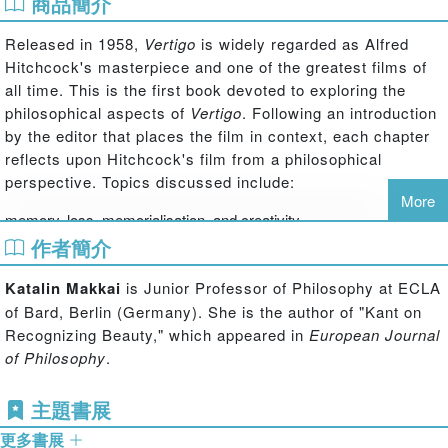
商品簡介
Released in 1958,
Vertigo
is widely regarded as Alfred
Hitchcock's masterpiece and one of the greatest films of
all time. This is the first book devoted to exploring the
philosophical aspects of
Vertigo
. Following an introduction
by the editor that places the film in context, each chapter
reflects upon Hitchcock's film
from a philosophical
perspective. Topics discussed include:
More
memory, loss, memorialisation, and creativity
mimetic or representational art and art as magic
作者簡介
the nature of romantic love
Katalin Makkai
is Junior Professor of Philosophy at ECLA
gender, sexual objectification, and identity
looking, "the gaze", and voyeurism
of Bard, Berlin (Germany). She is the author of "Kant on
film and psychoanalysis
Recognizing Beauty," which appeared in
European Journal
fantasy, illusion, and reality
of Philosophy
.
the phenomenology of colour.
主題書展
Including annotated further reading at the end of each
chapter, this collection is essential reading for anyone
更多書展