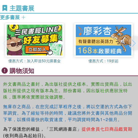
He goes on to explore the nature of these joyful and
主題書展
pleasurable experiences and the transformation required
of art, and particularly literature, if it is to incorporate
更多書展
them. He concludes that Proust revolutionises the idea of
metaphor, extending beyond the confines of language to
understand the nature of lived, bodily experience.
優惠方式：
加入即送50元購書金
優惠方式：
19折起
購物須知
外文書商品之書封，為出版社提供之樣本。實際出貨商品，以出
版社所提供之現有版本為主。部份書籍，因出版社供應狀況特
殊，匯率將依實際狀況做調整。
無庫存之商品，在您完成訂單程序之後，將以空運的方式為你下
單調貨。為了縮短等待的時間，建議您將外文書與其他商品分開
下單，以獲得最快的取貨速度，平均調貨時間為1~2個月。
為了保護您的權益，「三民網路書店」
提供會員七日商品鑑賞期
(收到商品為起始日)。