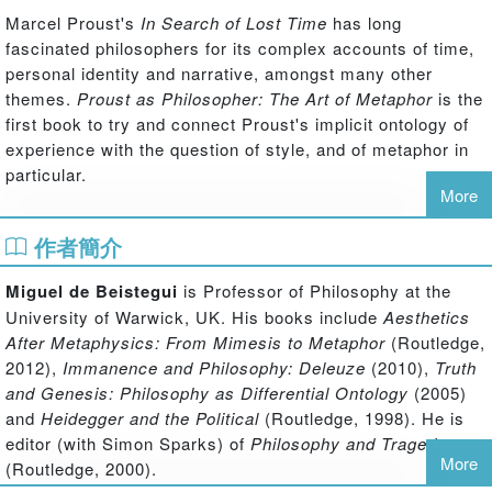
Marcel Proust's
In Search of Lost Time
has long
fascinated philosophers for its complex accounts of time,
personal identity and narrative, amongst many other
themes.
Proust as Philosopher: The Art of Metaphor
is the
first book to try and connect Proust's implicit ontology of
experience with the question of style, and of metaphor in
particular.
More
Miguel de Beistegui begins with an observation:
作者簡介
throughout
In Search of Lost Time
, the two main
characters seem prone to chronic dissatisfaction in
Miguel de Beistegui
is Professor of Philosophy at the
matters of love, friendship and even art. Reality always
University of Warwick, UK. His books include
Aesthetics
falls short of expectation. At the same time, the narrator
After Metaphysics: From Mimesis to Metaphor
(Routledge,
experiences unexpected bouts of intense elation, the
2012),
Immanence and Philosophy: Deleuze
(2010),
Truth
cause and meaning of which remain elusive. Beistegui
and Genesis: Philosophy as Differential Ontology
(2005)
argues we should understand these experiences as acts
and
Heidegger and the Political
(Routledge, 1998). He is
of artistic creation, and that this is why Proust himself
editor (with Simon Sparks) of
Philosophy and Tragedy
wrote that true life is the life of art.
More
(Routledge, 2000).