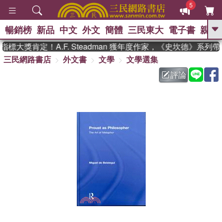
5
暢銷榜
新品
中文
外文
簡體
三民東大
電子書
親子
GO
標大獎肯定！A.F. Steadman 獲年度作家，《史坎德》系列
三民網路書店
外文書
文學
文學選集
、
熱搜：
東野圭吾
高希均教授回憶錄
、
、
、
The Odyssey
父親節
如果歷
評論
、
、
史是一群喵
暑期推薦
國際布克
、
、
獎 臺灣漫遊錄
方念華
台灣的李
、
、
登輝時代
數學女孩：黎曼猜想
偉大的迷走神經