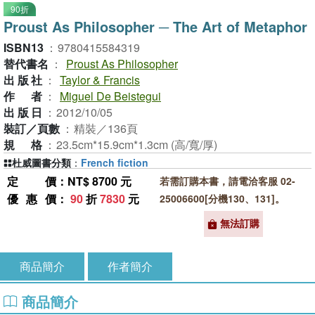
90折
Proust As Philosopher ─ The Art of Metaphor
ISBN13
：
9780415584319
替代書名
：
Proust As Philosopher
出版社
：
Taylor & Francis
作者
：
Miguel De Beistegui
出版日
：
2012/10/05
裝訂／頁數
：
精裝／136頁
規格
：
23.5cm*15.9cm*1.3cm (高/寬/厚)
杜威圖書分類
：
French fiction
定價
：NT$ 8700 元
若需訂購本書，請電洽客服 02-
優惠價
：
90
折
7830
元
25006600[分機130、131]。
無法訂購
商品簡介
作者簡介
商品簡介