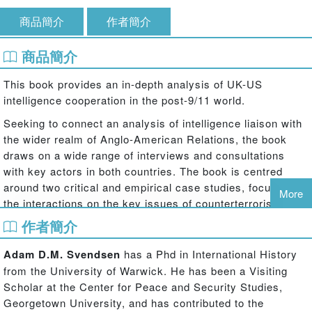
商品簡介
作者簡介
商品簡介
This book provides an in-depth analysis of UK-US
intelligence cooperation in the post-9/11 world.
Seeking to connect an analysis of intelligence liaison with
the wider realm of Anglo-American Relations, the book
draws on a wide range of interviews and consultations
with key actors in both countries. The book is centred
around two critical and empirical case studies, focusing on
More
the interactions on the key issues of counterterrorism and
weapons of mass destruction (WMD) counter-proliferation.
作者簡介
These case studies provide substantive insights into a
range of interactions such as 9/11, the 7/7 London
Adam D.M. Svendsen
has a Phd in International History
bombings, the A.Q. Khan nuclear network, the prelude to
from the University of Warwick. He has been a Visiting
the 2003 Iraq War, extraordinary rendition and special
Scholar at the Center for Peace and Security Studies,
forces deployments. Drawing on over 60 interviews
Georgetown University, and has contributed to the