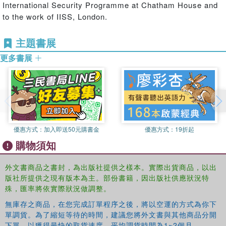
conducted in the UK and US with prominent decision-
International Security Programme at Chatham House and
makers and practitioners, these issues are examined in
to the work of IISS, London.
the contemporary historical context, with the main focus
being on the years 2000-05.
主題書展
This book will be of much interest to students of
更多書展
intelligence studies, foreign policy, security studies and
International Relations in general.
Adam Svendsen
has a Phd in International History from
the University of Warwick. He has been a Visiting Scholar
at the Center for Peace and Security Studies, Georgetown
University, and has contributed to the International
優惠方式：
加入即送50元購書金
優惠方式：
19折起
Security Programme at Chatham House and to the work of
購物須知
IISS, London.
外文書商品之書封，為出版社提供之樣本。實際出貨商品，以出
版社所提供之現有版本為主。部份書籍，因出版社供應狀況特
殊，匯率將依實際狀況做調整。
無庫存之商品，在您完成訂單程序之後，將以空運的方式為你下
單調貨。為了縮短等待的時間，建議您將外文書與其他商品分開
下單，以獲得最快的取貨速度，平均調貨時間為1~2個月。