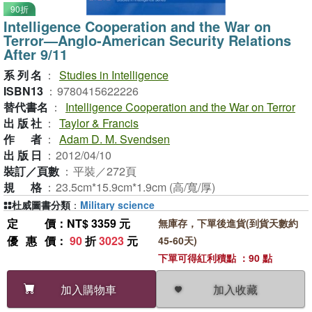
90折
Intelligence Cooperation and the War on
Terror—Anglo-American Security Relations
After 9/11
系列名
：
Studies in Intelligence
ISBN13
：
9780415622226
替代書名
：
Intelligence Cooperation and the War on Terror
出版社
：
Taylor & Francis
作者
：
Adam D. M. Svendsen
出版日
：
2012/04/10
裝訂／頁數
：
平裝／272頁
規格
：
23.5cm*15.9cm*1.9cm (高/寬/厚)
杜威圖書分類
：
Military science
定價
：NT$ 3359 元
無庫存，下單後進貨(到貨天數約
優惠價
：
90
折
3023
元
45-60天)
下單可得紅利積點 ：90 點
加入收藏
加入購物車