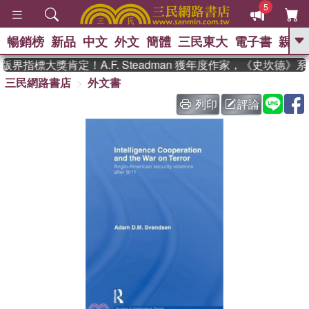
5
暢銷榜
新品
中文
外文
簡體
三民東大
電子書
親子
GO
界指標大獎肯定！A.F. Steadman 獲年度作家，《史坎德》
三民網路書店
外文書
、
熱搜：
東野圭吾
高希均教授回憶錄
、
、
、
The Odyssey
父親節
如果歷
列印
評論
、
、
史是一群喵
暑期推薦
國際布克
、
、
獎 臺灣漫遊錄
方念華
台灣的李
、
、
登輝時代
數學女孩：黎曼猜想
偉大的迷走神經