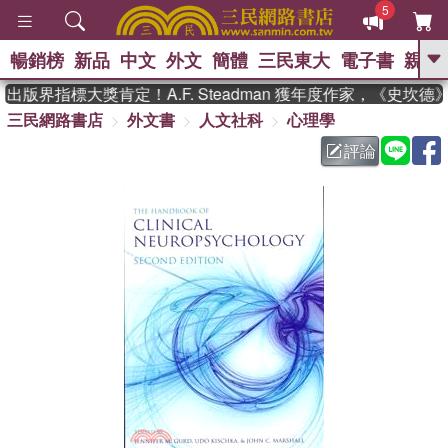
5
暢銷榜
新品
中文
外文
簡體
三民東大
電子書
親子
GO
出版界指標大獎肯定！A.F. Steadman 獲年度作家，《史坎
三民網路書店
外文書
人文社科
心理學
、
熱搜：
東野圭吾
高希均教授回憶錄
、
、
、
The Odyssey
父親節
如果歷
評論
、
、
史是一群喵
暑期推薦
國際布克
、
、
獎 臺灣漫遊錄
方念華
台灣的李
、
、
登輝時代
數學女孩：黎曼猜想
偉大的迷走神經