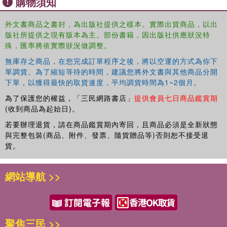
購物須知
funcional neuroanatomy, and the historical context. Throughout, the
content draws on contemporary neuroscientific techniques,
focusing on the methods of functional imaging, cognitive
外文書商品之書封，為出版社提供之樣本。實際出貨商品，以出
版社所提供之現有版本為主。部份書籍，因出版社供應狀況特
psychology, cognitive neuropsychology, neuropsychiatry and
殊，匯率將依實際狀況做調整。
cognitive rehabilitation. It also provides background information on
laboratory and research techniques, as well as covering relevant
無庫存之商品，在您完成訂單程序之後，將以空運的方式為你下
neurology and psychiatry.
單調貨。為了縮短等待的時間，建議您將外文書與其他商品分開
下單，以獲得最快的取貨速度，平均調貨時間為1~2個月。
The book will be essential for trainee neuropsychologists, students
為了保護您的權益，「三民網路書店」
提供會員七日商品鑑賞期
and teachers in the clinical and cognitive
(收到商品為起始日)。
neurosciences/psychology, neurobiologists, neurologists,
若要辦理退貨，請在商品鑑賞期內寄回，且商品必須是全新狀態
neurosurgeons and psychiatrists.
與完整包裝(商品、附件、發票、隨貨贈品等)否則恕不接受退
貨。
網站導航 >>
聚焦三民 >>