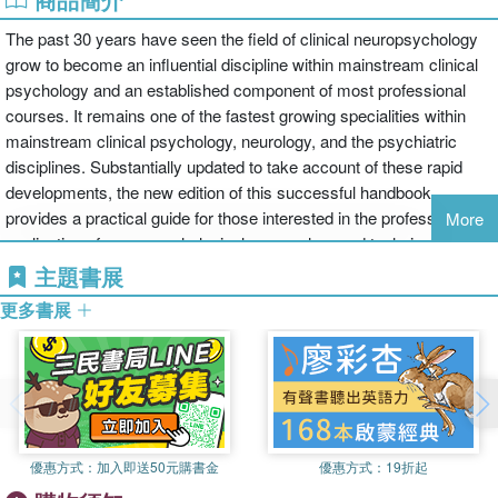
The past 30 years have seen the field of clinical neuropsychology
grow to become an influential discipline within mainstream clinical
psychology and an established component of most professional
courses. It remains one of the fastest growing specialities within
mainstream clinical psychology, neurology, and the psychiatric
disciplines. Substantially updated to take account of these rapid
developments, the new edition of this successful handbook
provides a practical guide for those interested in the professional
More
application of neuropsychological approaches and techniques in
clinical practice.
主題書展
更多書展
With chapters by leading specialists, it demonstrates the
contribution that neuropsychological approaches can make to the
assessment, diagnosis, and treatment of a range of brain
disorders, as well as addressing the special considerations when
treating children and the elderly. As before, the book is divided into
10 sections, covering everything from methodological and
優惠方式：
加入即送50元購書金
優惠方式：
19折起
conceptual issues, developmental and paediatric neuropsychology,