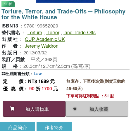
90折
Torture, Terror, and Trade-Offs ─ Philosophy
for the White House
ISBN13
：
9780199652020
替代書名
：
Torture
,
Terror
,
and Trade-Offs
出版社
：
OUP Academic UK
作者
：
Jeremy Waldron
出版日
：
2012/03/02
裝訂／頁數
：
平裝／368頁
規格
：
20.3cm*12.7cm*2.5cm (高/寬/厚)
杜威圖書分類
：
Law
定價
：NT$ 1889 元
無庫存，下單後進貨(到貨天數約
優惠價
：
90
折
1700
元
45-60天)
下單可得紅利積點 ：51 點
加入收藏
加入購物車
商品簡介
作者簡介