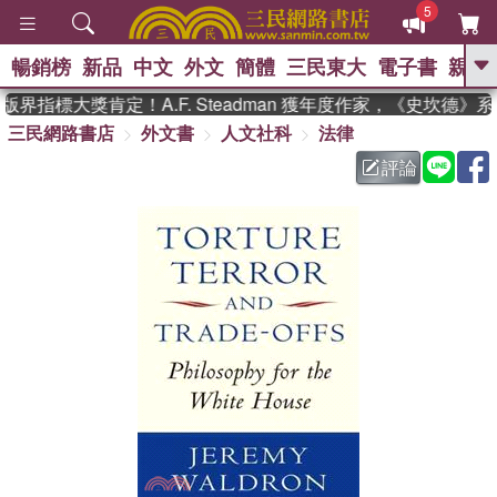
5
暢銷榜
新品
中文
外文
簡體
三民東大
電子書
親子
GO
界指標大獎肯定！A.F. Steadman 獲年度作家，《史坎德》
三民網路書店
外文書
人文社科
法律
、
熱搜：
東野圭吾
高希均教授回憶錄
、
、
、
The Odyssey
父親節
如果歷
評論
、
、
史是一群喵
暑期推薦
國際布克
、
、
獎 臺灣漫遊錄
方念華
台灣的李
、
、
登輝時代
數學女孩：黎曼猜想
偉大的迷走神經