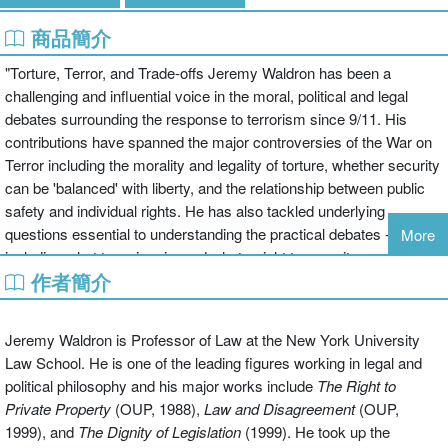
商品簡介
"Torture, Terror, and Trade-offs Jeremy Waldron has been a
challenging and influential voice in the moral, political and legal
debates surrounding the response to terrorism since 9/11. His
contributions have spanned the major controversies of the War on
Terror including the morality and legality of torture, whether security
can be 'balanced' with liberty, and the relationship between public
safety and individual rights. He has also tackled underlying
questions essential to understanding the practical debates -
More
including what terrorism is, and what a right to security would entail.
作者簡介
This volume collects all Waldron's work on these issues, including
six published essays and two previously unpublished essays. It
also includes a new introduction in which Waldron presents an
Jeremy Waldron is Professor of Law at the New York University
overview of his contribution, and looks at the problems currently
Law School. He is one of the leading figures working in legal and
facing the Obama administration and the UK Government in
political philosophy and his major works include
The Right to
dealing with the legacy of the Bush White House. The volume will
Private Property
(OUP, 1988),
Law and Disagreement
(OUP,
be essential reading for all those engaged with contemporary
1999), and
The Dignity of Legislation
(1999). He took up the
politics, security law, and the continuing struggle for an ethical