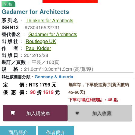
90折
Gadamer for Architects
系列名
：
Thinkers for Architects
ISBN13
：
9780415522731
替代書名
：
Gadamer for Architects
出版社
：
Routledge UK
作者
：
Paul Kidder
出版日
：
2012/12/28
裝訂／頁數
：
平裝／160頁
規格
：
21.0cm*13.3cm*1.3cm (高/寬/厚)
杜威圖書分類
：
Germany & Austria
定價
：NT$ 1799 元
無庫存，下單後進貨(到貨天數約
優惠價
：
90
折
1619
元
45-60天)
下單可得紅利積點 ：48 點
加入收藏
加入購物車
商品簡介
作者簡介