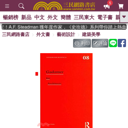
5
暢銷榜
新品
中文
外文
簡體
三民東大
電子書
親子
GO
A.F. Steadman 獲年度作家，《史坎德》系列帶你踏上熱血
三民網路書店
外文書
藝術設計
建築美學
、
、
熱搜：
東野圭吾
The Odyssey
、
、
父親節
如果歷史是一群喵
暑期
列印
評論
、
、
推薦
國際布克獎 臺灣漫遊錄
方
、
、
念華
台灣的李登輝時代
數學女
、
孩：黎曼猜想
偉大的迷走神經