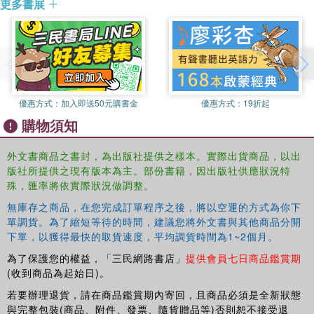
更多書展
opens a world of possibilities for understanding how building today
can be rich with human meaning, relating to architecture's history in
an insightful manner that does not merely repeat nor merely
repudiate that history"--
優惠方式：
加入即送50元購書金
優惠方式：
19折起
購物須知
外文書商品之書封，為出版社提供之樣本。實際出貨商品，以出
版社所提供之現有版本為主。部份書籍，因出版社供應狀況特
殊，匯率將依實際狀況做調整。
無庫存之商品，在您完成訂單程序之後，將以空運的方式為你下
單調貨。為了縮短等待的時間，建議您將外文書與其他商品分開
下單，以獲得最快的取貨速度，平均調貨時間為1~2個月。
為了保護您的權益，「三民網路書店」
提供會員七日商品鑑賞期
(收到商品為起始日)。
若要辦理退貨，請在商品鑑賞期內寄回，且商品必須是全新狀態
與完整包裝(商品、附件、發票、隨貨贈品等)否則恕不接受退