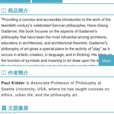
商品簡介
"Providing a concise and accessible introduction to the work of the
twentieth century's celebrated German philosopher, Hans-Georg
Gadamer, this book focuses on the aspects of Gadamer's
philosophy that have been the most influential among architects,
educators in architecture, and architectural theorists. Gadamer's
philosophy of art gives a special place to the activity of "play" as it
occurs in artistic creation, in language, and in thinking. His ideas on
the function of symbols and meaning in art draw upon his teacher,
More
Martin Heidegger, while developing further the applicability of
作者簡介
Heideggerian thinking. His theory of interpretation, or "philosophical
hermeneutics" offers profound ways to understand the influence of
Paul
Kidder
is Associate Professor of Philosophy at
the past upon the present, and to appropriate the past in ever new
Seattle University, USA, where he has taught courses on
forms. Gadamer's sensitivity to the way that theory arises out of
ethics, urban life, and the philosophy art.
practice and must maintain its relevance to practice gives his
thought a remarkable usefulness and applicability. For architects,
主題書展
architectural theorists, architectural historians, and undergraduate
and postgraduate students of architecture, Gadamer's thinking