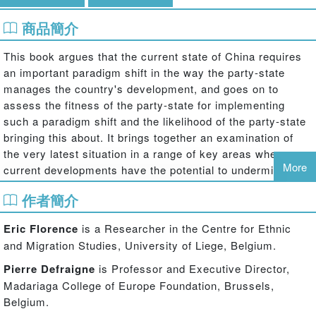
商品簡介
This book argues that the current state of China requires
an important paradigm shift in the way the party-state
manages the country's development, and goes on to
assess the fitness of the party-state for implementing
such a paradigm shift and the likelihood of the party-state
bringing this about. It brings together an examination of
the very latest situation in a range of key areas where
More
current developments have the potential to undermine
substantially the status quo, areas such as the recent
作者簡介
economic crisis and the resulting economic slowdown,
increasing labour unrest, mounting calls for social justice,
Eric Florence
is a Researcher in the Centre for Ethnic
worsening urban-rural disparity, the urgent need to
and Migration Studies, University of Liege, Belgium.
implement social welfare programmes, the rise of civil
society, and the impact of new media. Overall, the book
Pierre Defraigne
is Professor and Executive Director,
provides a thorough appraisal of the difficulties which
Madariaga College of Europe Foundation, Brussels,
China currently faces.
Belgium.