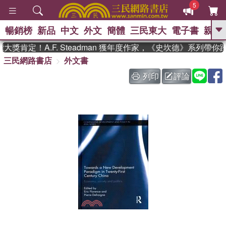
5
暢銷榜
新品
中文
外文
簡體
三民東大
電子書
親子
GO
獎肯定！A.F. Steadman 獲年度作家，《史坎德》系列帶你
三民網路書店
外文書
、
、
熱搜：
東野圭吾
The Odyssey
、
、
父親節
如果歷史是一群喵
暑期
列印
評論
、
、
推薦
國際布克獎 臺灣漫遊錄
方
、
、
念華
台灣的李登輝時代
數學女
、
孩：黎曼猜想
偉大的迷走神經