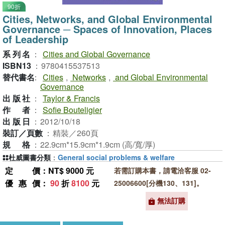
90折
Cities, Networks, and Global Environmental
Governance ─ Spaces of Innovation, Places
of Leadership
系列名
：
Cities and Global Governance
ISBN13
：
9780415537513
替代書名
：
Cities
,
Networks
,
and Global Environmental
Governance
出版社
：
Taylor & Francis
作者
：
Sofie Bouteligier
出版日
：
2012/10/18
裝訂／頁數
：
精裝／260頁
規格
：
22.9cm*15.9cm*1.9cm (高/寬/厚)
杜威圖書分類
：
General social problems & welfare
定價
：NT$ 9000 元
若需訂購本書，請電洽客服 02-
優惠價
：
90
折
8100
元
25006600[分機130、131]。
無法訂購