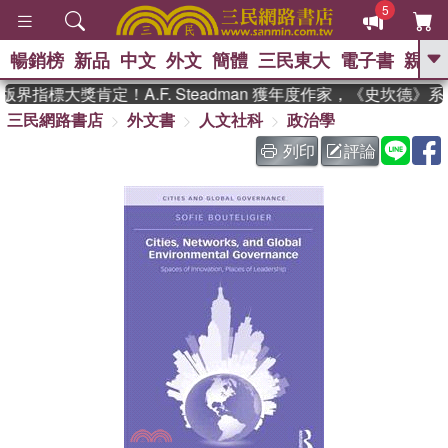
5
暢銷榜
新品
中文
外文
簡體
三民東大
電子書
親子
GO
界指標大獎肯定！A.F. Steadman 獲年度作家，《史坎德》
三民網路書店
外文書
人文社科
政治學
、
熱搜：
東野圭吾
高希均教授回憶錄
、
、
、
The Odyssey
父親節
如果歷
列印
評論
、
、
史是一群喵
暑期推薦
國際布克
、
、
獎 臺灣漫遊錄
方念華
台灣的李
、
、
登輝時代
數學女孩：黎曼猜想
偉大的迷走神經