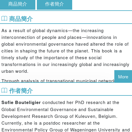
商品簡介
作者簡介
商品簡介
As a result of global dynamics—the increasing
interconnection of people and places—innovations in
global environmental governance haved altered the role of
cities in shaping the future of the planet. This book is a
timely study of the importance of these social
transformations in our increasingly global and increasingly
urban world.
More
Through analysis of transnational municipal networks,
such as Metropolis and the C40 Cities Climate Leadership
作者簡介
Group, Sofie Bouteligier's innovative study examines
theories of the network society and global cities from a
Sofie Bouteligier
conducted her PhD research at the
global ecology perspective. Through direct observation
Global Environmental Governance and Sustainable
and interviews and using two types of city networks that
Development Research Group of Kuleuven, Belgium.
have been treated separately in the literature, she
Currently, she is a postdoc researcher at the
discovers the structure and logic pertaining to office
Environmental Policy Group of Wageningen University and