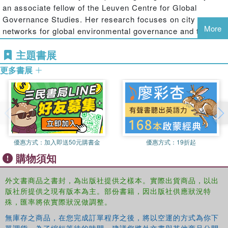
networks of environmental non-governmental
an associate fellow of the Leuven Centre for Global
organizations and environmental consultancy firms. In
Governance Studies. Her research focuses on city
doing so she incisively demonstrates the ways in which
More
networks for global environmental governance and the
cities fulfill the role of strategic sites of global
interactions between multinational private companies and
environmental governance, concentrating knowledge,
主題書展
cities in the search for sustainable urban futures.
infrastructure, and institutions vital to the function of
更多書展
transnational actors.
優惠方式：
加入即送50元購書金
優惠方式：
19折起
購物須知
外文書商品之書封，為出版社提供之樣本。實際出貨商品，以出
版社所提供之現有版本為主。部份書籍，因出版社供應狀況特
殊，匯率將依實際狀況做調整。
無庫存之商品，在您完成訂單程序之後，將以空運的方式為你下
單調貨。為了縮短等待的時間，建議您將外文書與其他商品分開