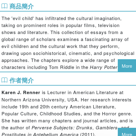
商品簡介
The 'evil child' has infiltrated the cultural imagination,
taking on prominent roles in popular films, television
shows and literature. This collection of essays from a
global range of scholars examines a fascinating array of
evil children and the cultural work that they perform,
drawing upon sociohistorical, cinematic, and psychological
approaches. The chapters explore a wide range of
More
characters including Tom Riddle in the
Harry Potter
series,
the possessed Regan in William Peter Blatty's
The
作者簡介
Exorcist
, the monstrous Ben in Doris Lessing's
The Fifth
Child
, the hostile fetuses of
Rosemary's Baby
and
Alien
,
Karen J. Renner
is Lecturer in American Literature at
and even the tiny terrors featured in the reality television
Northern Arizona University, USA. Her research interests
series
Supernanny
. Contributors also analyse various
include 19th and 20th century American Literature,
themes and issues within film, literature and popular
Popular Culture, Childhood Studies, and the Horror genre.
culture including ethics, representations of evil and
She has written many chapters and journal articles, and is
critiques of society.
the author of
Perverse Subjects: Drunks, Gamblers, and
Prostitutes in Antebellum America
(2011).
More
This book was originally published as two special issues