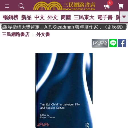
5
暢銷榜
新品
中文
外文
簡體
三民東大
電子書
親子
GO
版界指標大獎肯定！A.F. Steadman 獲年度作家，《史坎德
三民網路書店
外文書
、
熱搜：
東野圭吾
高希均教授回憶錄
、
、
、
The Odyssey
父親節
如果歷
評論
、
、
史是一群喵
暑期推薦
國際布克
、
、
獎 臺灣漫遊錄
方念華
台灣的李
、
、
登輝時代
數學女孩：黎曼猜想
偉大的迷走神經