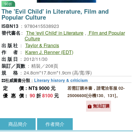
90折
The 'Evil Child' in Literature, Film and
Popular Culture
ISBN13
：
9780415538923
替代書名
：
The 'evil Child' in Literature
,
Film and Popular
Culture
出版社
：
Taylor & Francis
作者
：
Karen J. Renner (EDT)
出版日
：
2012/11/30
裝訂／頁數
：
精裝／208頁
規格
：
24.8cm*17.8cm*1.9cm (高/寬/厚)
杜威圖書分類
：
Literary history & criticism
定價
：NT$ 9000 元
若需訂購本書，請電洽客服 02-
優惠價
：
90
折
8100
元
25006600[分機130、131]。
無法訂購
商品簡介
作者簡介