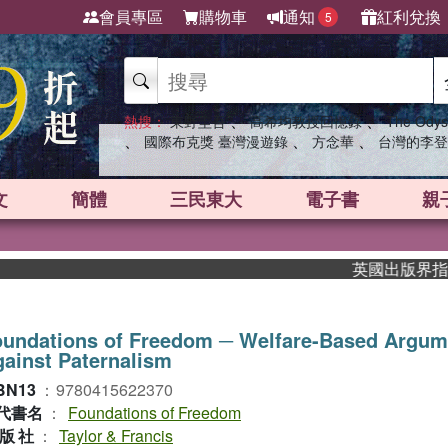
會員專區
購物車
通知
紅利兌換
5
、
、
熱搜：
東野圭吾
高希均教授回憶錄
The Odys
、
、
、
國際布克獎 臺灣漫遊錄
方念華
台灣的李登
文
簡體
三民東大
電子書
親
英國出版界指標大獎肯
oundations of Freedom ─ Welfare-Based Argum
ainst Paternalism
BN13
：
9780415622370
代書名
：
Foundations of Freedom
版社
：
Taylor & Francis