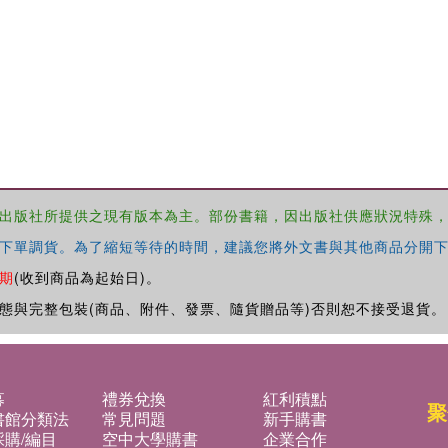
出版社所提供之現有版本為主。部份書籍，因出版社供應狀況特殊
下單調貨。為了縮短等待的時間，建議您將外文書與其他商品分開下
期
(收到商品為起始日)。
態與完整包裝(商品、附件、發票、隨貨贈品等)否則恕不接受退貨。
募
禮券兌換
紅利積點
聚
書館分類法
常見問題
新手購書
購/編目
空中大學購書
企業合作