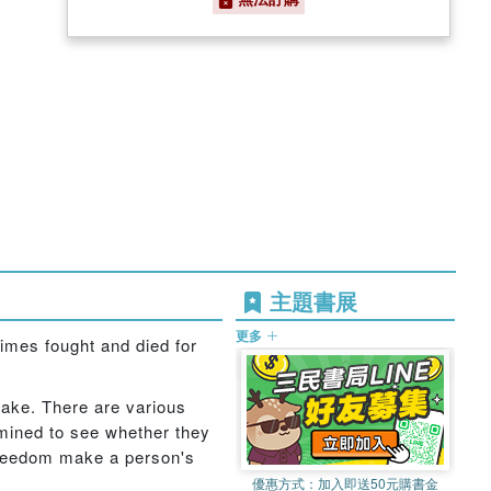
主題書展
更多
imes fought and died for
take. There are various
xamined to see whether they
 freedom make a person's
優惠方式：
加入即送50元購書金