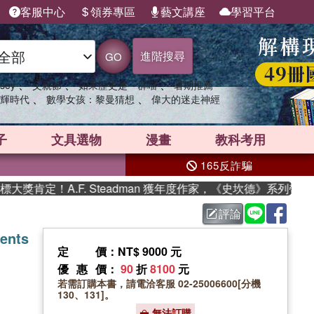
客服中心
領券專區
藝文講座
學習平台
進階搜尋
GO
、
、
、
sey
父親節
如果歷史是一群喵
暑期推薦
、
、
輝時代
數學女孩：黎曼猜想
偉大的迷走神經
子
文具選物
漫畫
教科考用
165反詐騙
定！A.F. Steadman 獲年度作家，《史坎德》系列帶你踏
評論
ents
定價
：NT$ 9000 元
優惠價
：
90
折
8100
元
若需訂購本書，請電洽客服 02-25006600[分機
130、131]。
無法訂購