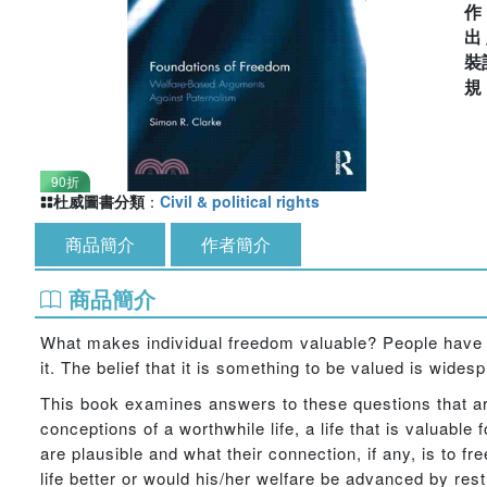
出
裝
90折
杜威圖書分類
：
Civil & political rights
商品簡介
作者簡介
商品簡介
What makes individual freedom valuable? People have a
it. The belief that it is something to be valued is wides
This book examines answers to these questions that ar
conceptions of a worthwhile life, a life that is valuabl
are plausible and what their connection, if any, is to
life better or would his/her welfare be advanced by res