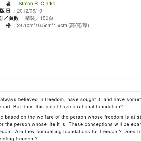
作者
：
Simon R. Clarke
版日
：
2012/06/19
訂／頁數
：
精裝／150頁
規格
：
24.1cm*16.5cm*1.9cm (高/寬/厚)
lways believed in freedom, have sought it, and have somet
pread. But does this belief have a rational foundation?
e based on the welfare of the person whose freedom is at s
e for the person whose life it is. These conceptions will be e
 freedom. Are they compelling foundations for freedom? Does
tricting freedom?