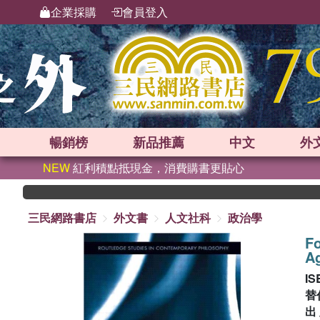
企業採購
會員登入
暢銷榜
新品
推薦
中文
外
NEW
紅利積點抵現金，消費購書更貼心
三民網路書店
外文書
人文社科
政治學
F
Ag
IS
替
出