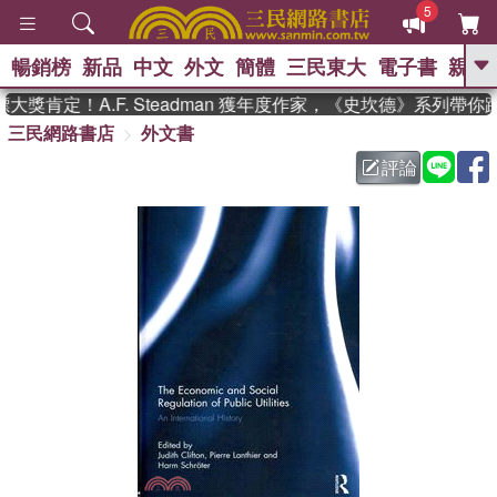
5
暢銷榜
新品
中文
外文
簡體
三民東大
電子書
親子
GO
獎肯定！A.F. Steadman 獲年度作家，《史坎德》系列帶你
三民網路書店
外文書
、
熱搜：
東野圭吾
高希均教授回憶錄
、
、
、
The Odyssey
父親節
花開錦
評論
、
、
、
繡
暑期推薦
方念華
台灣的
、
李登輝時代
數學女孩：黎曼猜想
、
、
偉大的迷走神經
如果歷史是一
、
群喵
臺灣漫遊錄