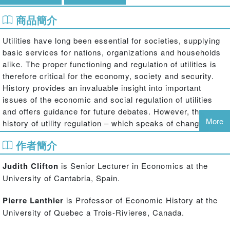
商品簡介
Utilities have long been essential for societies, supplying
basic services for nations, organizations and households
alike. The proper functioning and regulation of utilities is
therefore critical for the economy, society and security.
History provides an invaluable insight into important
issues of the economic and social regulation of utilities
and offers guidance for future debates. However, the
More
history of utility regulation – which speaks of changing,
diverse and complex experiences around the world – was
作者簡介
sidelined or marginalised when economists and policy-
makers enthusiastically embraced the question of how to
Judith Clifton
is Senior Lecturer in Economics at the
reform the utilities from the 1970s. This book examines in
University of Cantabria, Spain.
depth the complex regulation and deregulation of energy,
communications, transportation and water utilities across
Pierre Lanthier
is Professor of Economic History at the
Western Europe, the United States, Australia, Brazil,
University of Quebec a Trois-Rivieres, Canada.
China and India. In each case, attention is drawn to the
changing roles of the state, the market and firms in the