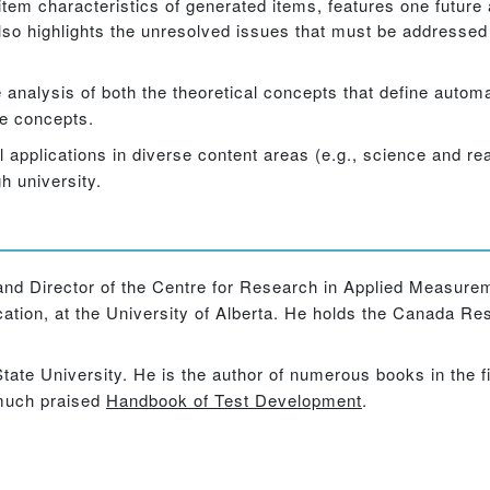
item characteristics of generated items, features one future 
lso highlights the unresolved issues that must be addressed
nalysis of both the theoretical concepts that define automa
se concepts.
 applications in diverse content areas (e.g., science and r
h university.
nd Director of the Centre for Research in Applied Measurem
ation, at the University of Alberta. He holds the Canada Re
ate University. He is the author of numerous books in the fi
 much praised
Handbook of Test Development
.