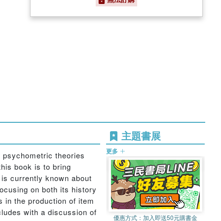
主題書展
更多
d psychometric theories
his book is to bring
 is currently known about
ocusing on both its history
 in the production of item
cludes with a discussion of
優惠方式：
加入即送50元購書金