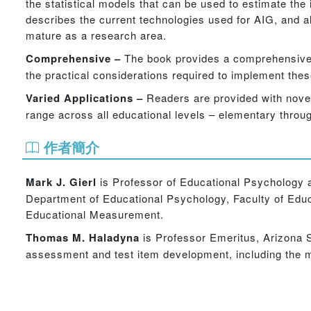
the statistical models that can be used to estimate the 
describes the current technologies used for AIG, and a
mature as a research area.
Comprehensive –
The book provides a comprehensive a
the practical considerations required to implement the
Varied Applications –
Readers are provided with novel
range across all educational levels – elementary throug
作者簡介
Mark J. Gierl
is Professor of Educational Psychology a
Department of Educational Psychology, Faculty of Educ
Educational Measurement.
Thomas M. Haladyna
is Professor Emeritus, Arizona St
assessment and test item development, including the