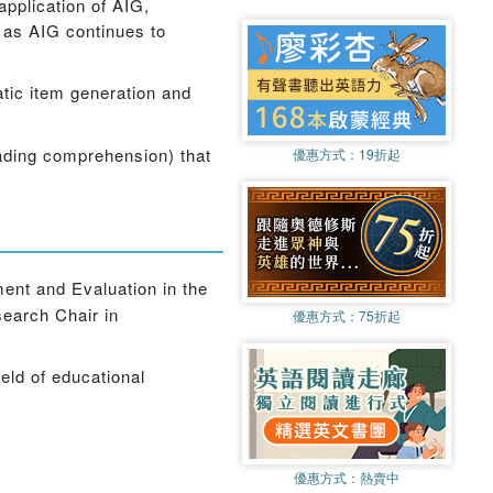
application of AIG,
 as AIG continues to
tic item generation and
eading comprehension) that
優惠方式：
19折起
ent and Evaluation in the
search Chair in
優惠方式：
75折起
eld of educational
優惠方式：
熱賣中