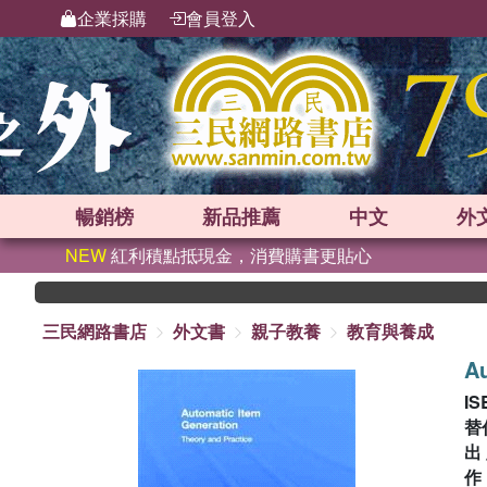
企業採購
會員登入
暢銷榜
新品
推薦
中文
外
NEW
紅利積點抵現金，消費購書更貼心
三民網路書店
外文書
親子教養
教育與養成
Au
IS
替
出