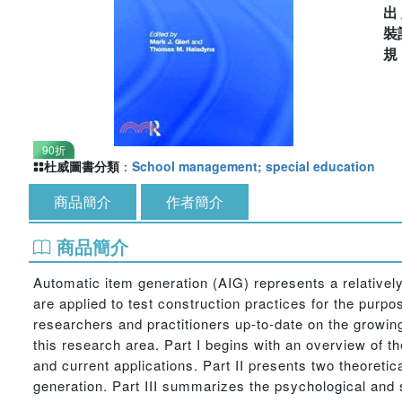
出
裝
90折
杜威圖書分類
：
School management; special education
商品簡介
作者簡介
商品簡介
Automatic item generation (AIG) represents a relative
are applied to test construction practices for the purpo
researchers and practitioners up-to-date on the growi
this research area. Part I begins with an overview of 
and current applications. Part II presents two theoreti
generation. Part III summarizes the psychological and 