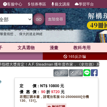
客服中心
領券專區
藝文講座
學習平台
進階搜尋
GO
、
、
果歷史是一群喵
暑期推薦
國際布克獎 臺灣漫
、
黎曼猜想
偉大的迷走神經
子
文具選物
漫畫
教科考用
165反詐騙
獎肯定！A.F. Steadman 獲年度作家，《史坎德》系列帶你
列印
評論
e
定價
：NT$ 10800 元
優惠價
：
90
折
9720
元
若需訂購本書，請電洽客服 02-25006600[分機
130、131]。
無法訂購