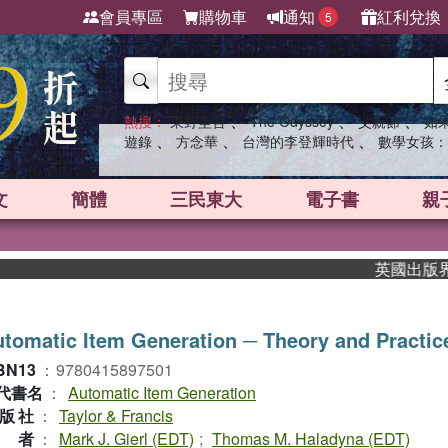
會員專區
購物車
通知
紅利兌換
5
、
、
、
熱搜：
東野圭吾
The Odyssey
父親節
如
、
、
、
遊錄
方念華
台灣的李登輝時代
數學女孩：
文
簡體
三民東大
電子書
親
英國出版界指標大
tomatic Item Generation ─ Theory and Practic
BN13
：
9780415897501
代書名
：
Automatic Item Generation
版社
：
Taylor & Francis
作者
：
Mark J. Gierl (EDT)
;
Thomas M. Haladyna (EDT)