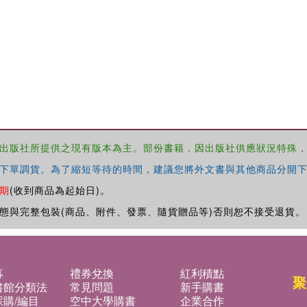
出版社所提供之現有版本為主。部份書籍，因出版社供應狀況特殊
下單調貨。為了縮短等待的時間，建議您將外文書與其他商品分開下
期
(收到商品為起始日)。
態與完整包裝(商品、附件、發票、隨貨贈品等)否則恕不接受退貨。
募
禮券兌換
紅利積點
聚
書館分類法
常見問題
新手購書
購/編目
空中大學購書
企業合作