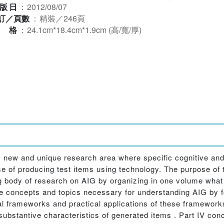
版日
：
2012/08/07
訂／頁數
：
精裝／246頁
規格
：
24.1cm*18.4cm*1.9cm (高/寬/厚)
ly new and unique research area where specific cognitive an
se of producing test items using technology. The purpose of t
ng body of research on AIG by organizing in one volume what
the concepts and topics necessary for understanding AIG by f
cal frameworks and practical applications of these frameworks
substantive characteristics of generated items . Part IV con