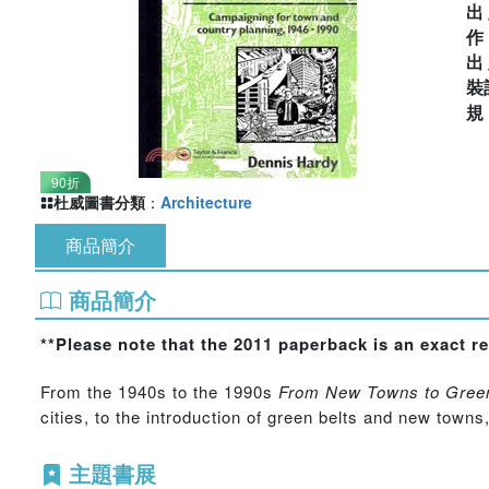
出
出
裝
90折
杜威圖書分類
：
Architecture
商品簡介
商品簡介
**Please note that the 2011 paperback is an exact r
From the 1940s to the 1990s
From New Towns to Green
cities, to the introduction of green belts and new towns
主題書展