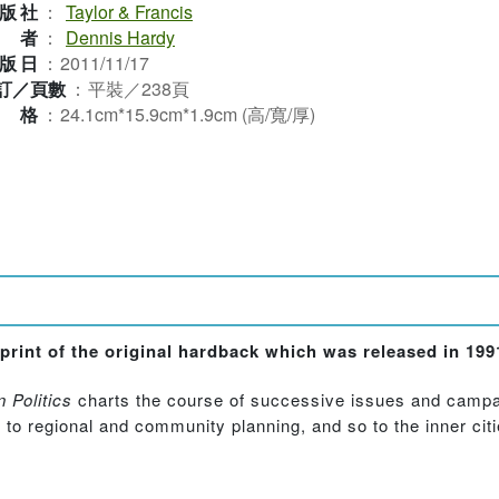
版社
：
Taylor & Francis
作者
：
Dennis Hardy
版日
：
2011/11/17
訂／頁數
：
平裝／238頁
規格
：
24.1cm*15.9cm*1.9cm (高/寬/厚)
eprint of the original hardback which was released in 199
 Politics
charts the course of successive issues and campaig
, to regional and community planning, and so to the inner citi