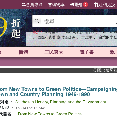
會員專區
購物車
通知
紅利兌換
5
、
、
熱搜：
東野圭吾
高希均教授回憶錄
The Odys
、
、
、
國際布克獎 臺灣漫遊錄
方念華
台灣的李登
文
簡體
三民東大
電子書
親
英國出版界指標大獎
rom New Towns to Green Politics—Campaigning
wn and Country Planning 1946-1990
列名
：
Studies in History, Planning and the Environment
BN13
：
9780415511742
代書名
：
From New Towns to Green Politics