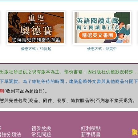
優惠方式：
75折起
優惠方式：
熱賣中
出版社所提供之現有版本為主。部份書籍，因出版社供應狀況特殊
下單調貨。為了縮短等待的時間，建議您將外文書與其他商品分開下
期
(收到商品為起始日)。
態與完整包裝(商品、附件、發票、隨貨贈品等)否則恕不接受退貨。
募
禮券兌換
紅利積點
聚
書館分類法
常見問題
新手購書