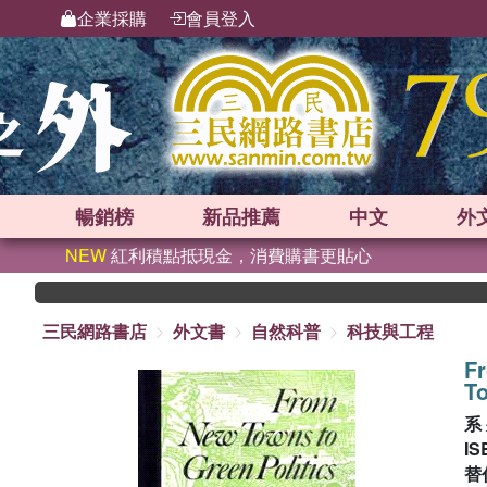
企業採購
會員登入
暢銷榜
新品
推薦
中文
外
NEW
紅利積點抵現金，消費購書更貼心
三民網路書店
外文書
自然科普
科技與工程
F
To
系
IS
替