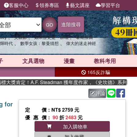
客服中心
領券專區
藝文講座
學習平台
進階搜尋
GO
、
、
、
sey
父親節
如果歷史是一群喵
暑期推薦
、
、
輝時代
數學女孩：黎曼猜想
偉大的迷走神經
子
文具選物
漫畫
教科考用
165反詐騙
肯定！A.F. Steadman 獲年度作家，《史坎德》系列帶你踏
評論
 for
定價
：NT$ 2759 元
優惠價
：
90
折
2483
元
加入購物車
加入收藏