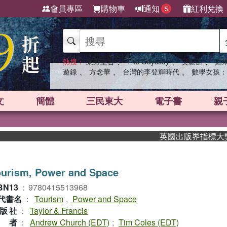
會員專區
購物車
通知
紅利兌換
5
、
、
、
熱搜：
東野圭吾
The Odyssey
父親節
如
、
、
、
遊錄
方念華
台灣的李登輝時代
數學女孩：
文
簡體
三民東大
電子書
親
英國出版界指標大獎肯定！
ourism, Power and Space
BN13
：
9780415513968
代書名
：
Tourism
,
Power and Space
版社
：
Taylor & Francis
作者
：
Andrew Church (EDT)
;
Tim Coles (EDT)