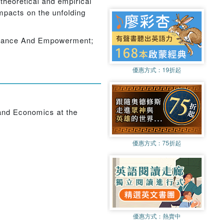
theoretical and empirical
impacts on the unfolding
ernance And Empowerment;
優惠方式：
19折起
and Economics at the
優惠方式：
75折起
優惠方式：
熱賣中