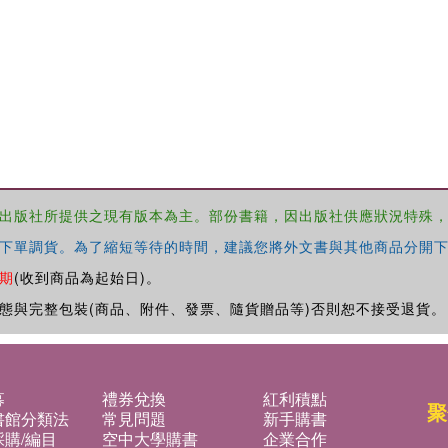
出版社所提供之現有版本為主。部份書籍，因出版社供應狀況特殊
下單調貨。為了縮短等待的時間，建議您將外文書與其他商品分開下
期
(收到商品為起始日)。
態與完整包裝(商品、附件、發票、隨貨贈品等)否則恕不接受退貨。
募
禮券兌換
紅利積點
聚
書館分類法
常見問題
新手購書
購/編目
空中大學購書
企業合作