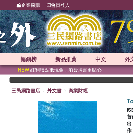
企業採購
會員登入
暢銷榜
新品
推薦
中文
外
NEW
紅利積點抵現金，消費購書更貼心
三民網路書店
外文書
商業財經
T
IS
替
出