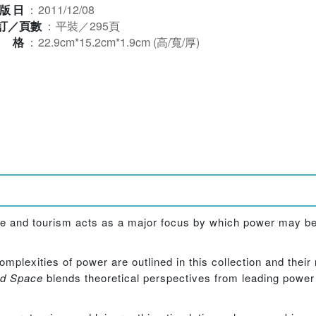
版日
：
2011/12/08
訂／頁數
：
平裝／295頁
規格
：
22.9cm*15.2cm*1.9cm (高/寬/厚)
isure and tourism acts as a major focus by which power may b
mplexities of power are outlined in this collection and their
nd Space
blends theoretical perspectives from leading power