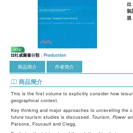
出
裝
90折
杜威圖書分類
：
Production
商品簡介
作者簡介
商品簡介
This is the first volume to explicitly consider how le
geographical context.
Key thinking and major approaches to unravelling the co
future tourism studies is discussed.
Tourism, Power a
Parsons, Foucault and Clegg.