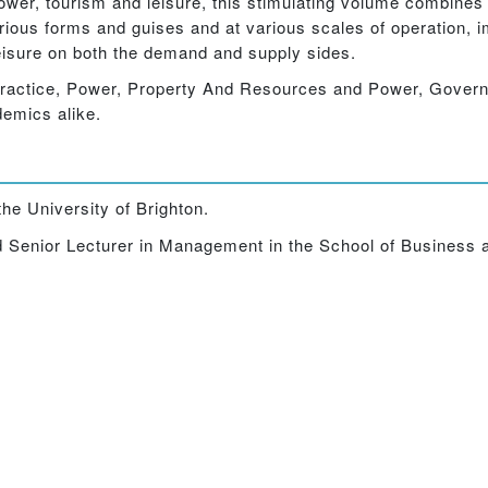
power, tourism and leisure, this stimulating volume combines 
 various forms and guises and at various scales of operation, 
leisure on both the demand and supply sides.
 Practice, Power, Property And Resources and Power, Gov
demics alike.
e University of Brighton.
 Senior Lecturer in Management in the School of Business 