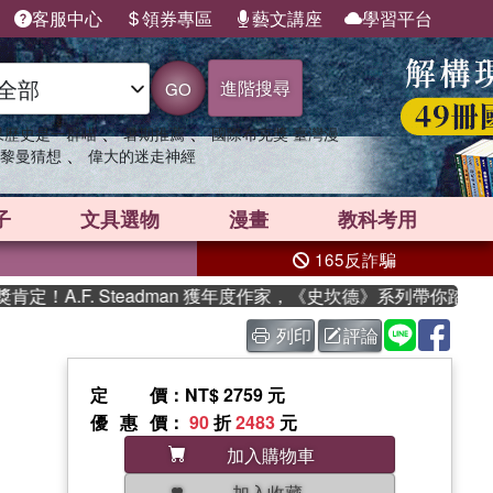
客服中心
領券專區
藝文講座
學習平台
進階搜尋
GO
、
、
果歷史是一群喵
暑期推薦
國際布克獎 臺灣漫
、
黎曼猜想
偉大的迷走神經
子
文具選物
漫畫
教科考用
165反詐騙
A.F. Steadman 獲年度作家，《史坎德》系列帶你踏上熱血
列印
評論
定價
：NT$ 2759 元
優惠價
：
90
折
2483
元
加入購物車
加入收藏