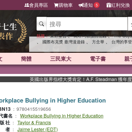
會員專區
購物車
通知
紅利兌換
5
、
、
熱搜：
東野圭吾
高希均教授回憶錄
The Odys
、
、
、
國際布克獎 臺灣漫遊錄
方念華
台灣的李登
文
簡體
三民東大
電子書
親
英國出版界指標大獎肯定！A.F. Steadman 獲年
rkplace Bullying in Higher Education
BN13
：
9780415519656
代書名
：
Workplace Bullying in Higher Education
版社
：
Taylor & Francis
作者
：
Jaime Lester (EDT)