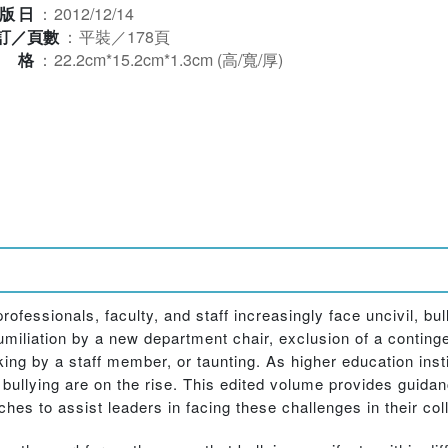
版日
：
2012/12/14
訂／頁數
：
平裝／178頁
規格
：
22.2cm*15.2cm*1.3cm (高/寬/厚)
essionals, faculty, and staff increasingly face uncivil, bul
umiliation by a new department chair, exclusion of a conting
ng by a staff member, or taunting. As higher education insti
 bullying are on the rise. This edited volume provides guida
ches to assist leaders in facing these challenges in their col