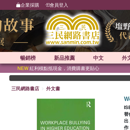
企業採購
會員登入
暢銷榜
新品
推薦
中文
外
NEW
紅利積點抵現金，消費購書更貼心
三民網路書店
外文書
Wo
IS
替
出