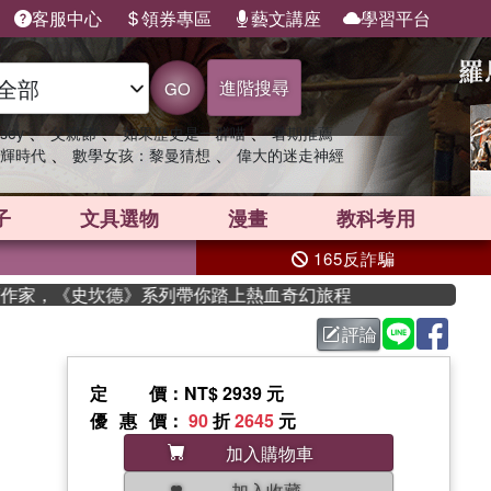
客服中心
領券專區
藝文講座
學習平台
進階搜尋
GO
、
、
、
sey
父親節
如果歷史是一群喵
暑期推薦
、
、
輝時代
數學女孩：黎曼猜想
偉大的迷走神經
子
文具選物
漫畫
教科考用
165反詐騙
度作家，《史坎德》系列帶你踏上熱血奇幻旅程
評論
定價
：NT$ 2939 元
優惠價
：
90
折
2645
元
加入購物車
加入收藏