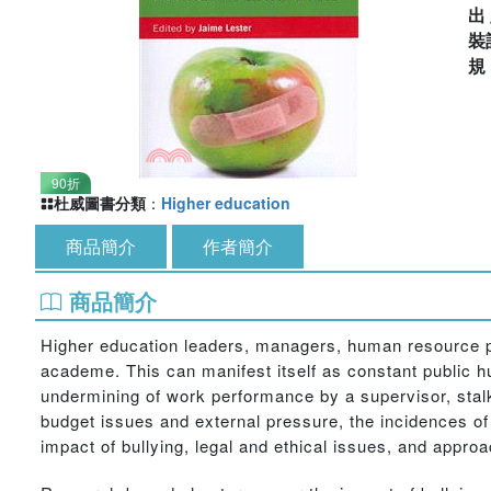
出
裝
90折
杜威圖書分類
：
Higher education
商品簡介
作者簡介
商品簡介
Higher education leaders, managers, human resource prof
academe. This can manifest itself as constant public h
undermining of work performance by a supervisor, stalki
budget issues and external pressure, the incidences of
impact of bullying, legal and ethical issues, and approa