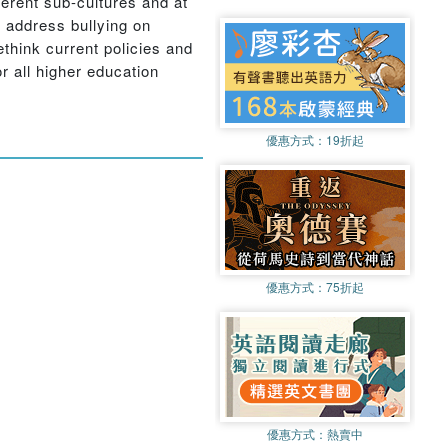
ferent sub-cultures and at
o address bullying on
think current policies and
r all higher education
優惠方式：
19折起
優惠方式：
75折起
優惠方式：
熱賣中