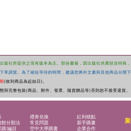
出版社所提供之現有版本為主。部份書籍，因出版社供應狀況特殊
下單調貨。為了縮短等待的時間，建議您將外文書與其他商品分開下
期
(收到商品為起始日)。
態與完整包裝(商品、附件、發票、隨貨贈品等)否則恕不接受退貨。
募
禮券兌換
紅利積點
聚
書館分類法
常見問題
新手購書
購/編目
空中大學購書
企業合作