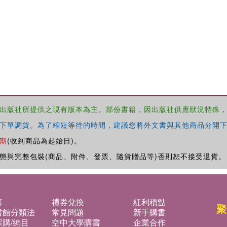
出版社所提供之現有版本為主。部份書籍，因出版社供應狀況特殊
下單調貨。為了縮短等待的時間，建議您將外文書與其他商品分開下
期
(收到商品為起始日)。
態與完整包裝(商品、附件、發票、隨貨贈品等)否則恕不接受退貨。
募
禮券兌換
紅利積點
聚
書館分類法
常見問題
新手購書
購/編目
空中大學購書
企業合作