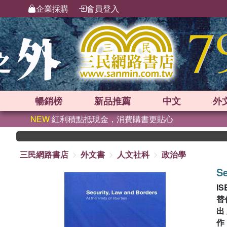
企業採購
會員登入
暢銷榜
新品
推薦
中文
外
NEW
紅利積點抵現金，消費購書更貼心
三民網路書店
外文書
人文社科
政治學
Se
IS
替
出