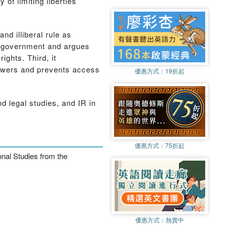
y of limiting liberties
nd illiberal rule as
 of government and argues
ights. Third, it
g powers and prevents access
優惠方式：
19折起
nd legal studies, and IR in
優惠方式：
75折起
ional Studies from the
優惠方式：
熱賣中