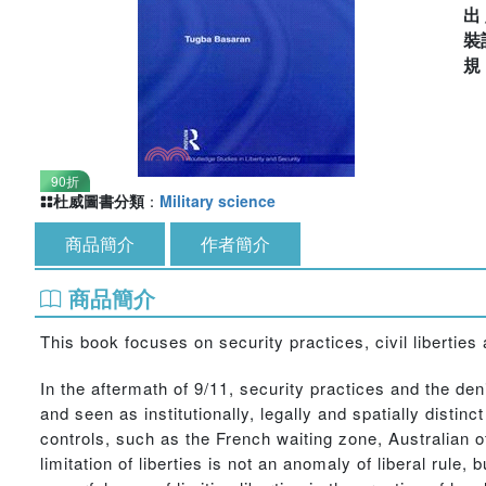
出
裝
90折
杜威圖書分類
：
Military science
商品簡介
作者簡介
商品簡介
This book focuses on security practices, civil liberties 
In the aftermath of 9/11, security practices and the deni
and seen as institutionally, legally and spatially distin
controls, such as the French waiting zone, Australian 
limitation of liberties is not an anomaly of liberal rule