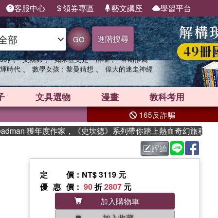
客服中心
領券專區
藝文講座
學習平台
進階搜尋
GO
、
、
、
sey
父親節
如果歷史是一群喵
暑期推薦
、
、
輝時代
數學女孩：黎曼猜想
偉大的迷走神經
子
文具選物
漫畫
教科考用
165反詐騙
adman 獲年度作家，《史坎德》系列帶你踏上熱血奇幻旅程
評論
定價
：NT$ 3119 元
優惠價
：
90
折
2807
元
加入購物車
加入收藏