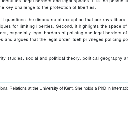
 identities, legal borders and legal spaces. It is the possibilit
 key challenge to the protection of liberties.
t questions the discourse of exception that portrays liberal a
iques for limiting liberties. Second, it highlights the space
ers, especially legal borders of policing and legal borders of r
ces and argues that the legal order itself privileges policin
rity studies, social and political theory, political geography a
ational Relations at the University of Kent. She holds a PhD in Internat