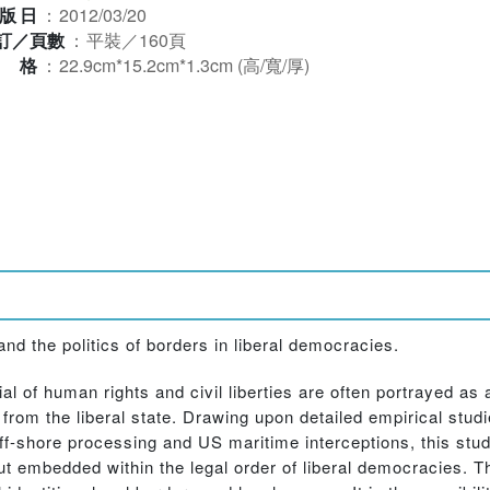
版日
：
2012/03/20
訂／頁數
：
平裝／160頁
規格
：
22.9cm*15.2cm*1.3cm (高/寬/厚)
and the politics of borders in liberal democracies.
al of human rights and civil liberties are often portrayed as a
ct from the liberal state. Drawing upon detailed empirical stu
off-shore processing and US maritime interceptions, this stu
, but embedded within the legal order of liberal democracies. 