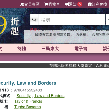
會員專區
購物車
通知
紅利兌換
5
、
、
熱搜：
東野圭吾
高希均教授回憶錄
The Odys
、
、
、
國際布克獎 臺灣漫遊錄
方念華
台灣的李登
文
簡體
三民東大
電子書
親
英國出版界指標大獎肯定！A.F. Ste
curity, Law and Borders
BN13
：
9780415532433
代書名
：
Security
,
Law and Borders
版社
：
Taylor & Francis
作者
：
Tugba Basaran