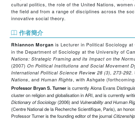
cultural politics, the role of the United Nations, women
the field and from a range of disciplines across the s
innovative social theory.
作者簡介
Rhiannon Morgan
is Lecturer in Political Sociology 
in the Department of Sociology at the University of Ca
Nations: Strategic Framing and its Impact on the Norm
(2007)
On Political Institutions and Social Movement
International Political Science Review 28 (3), 273-292
.
Nations
, and
Human Rights
, with Ashgate (forthcoming
Professor Bryan S. Turner
is currently Alona Evans Distingui
cluster on religion and globalisation in ARI, and is currently wr
Dictionary of Sociology
(2006) and
Vulnerability and Human Ri
(Centre National de la Recherche Scientifique, Paris), an honor
Professor Turner is the founding editor of the journal
Citizenshi