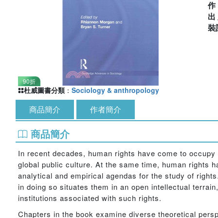
出
裝
90折
杜威圖書分類
：
Sociology & anthropology
商品簡介
作者簡介
商品簡介
In recent decades, human rights have come to occupy 
global public culture. At the same time, human rights 
analytical and empirical agendas for the study of right
in doing so situates them in an open intellectual terra
institutions associated with such rights.
Chapters in the book examine diverse theoretical persp