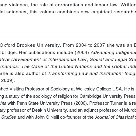
 and violence, the role of corporations and labour law. Writte
ocial sciences, this volume combines new empirical research 
at Oxford Brookes University. From 2004 to 2007 she was an
mbridge. Her publications include (2004)
Advancing Indigenou
ative Development of International Law
,
Social and Legal St
 Dynamics: The Case of the United Nations and the Global I
 She is also author of
Transforming Law and Institution: Indi
 2009).
shed Visiting Professor of Sociology at Wellesley College USA. He is 
iting a study of the sociology of religion for Cambridge University Pres
ghts
with Penn State University Press (2006). Professor Turner is a
ary professor of Deakin University, and an adjunct professor of Murdo
p Studies
and with John O’Neill co-founder of the
Journal of Classical