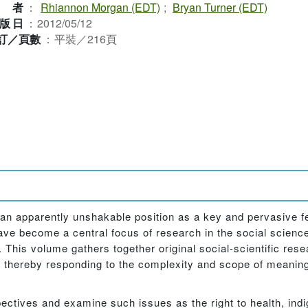
作者
：
Rhiannon Morgan (EDT)
;
Bryan Turner (EDT)
版日
：
2012/05/12
訂／頁數
：
平裝／216頁
an apparently unshakable position as a key and pervasive f
have become a central focus of research in the social scienc
s. This volume gathers together original social-scientific re
in, thereby responding to the complexity and scope of meanin
ectives and examine such issues as the right to health, indi