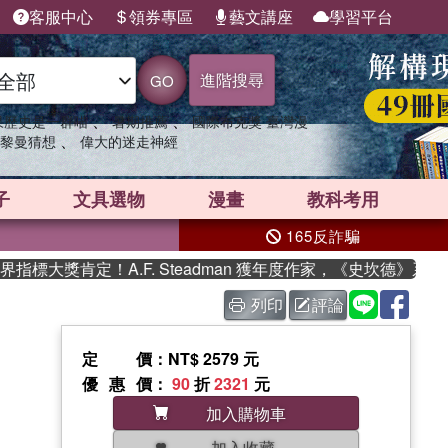
客服中心
領券專區
藝文講座
學習平台
進階搜尋
GO
、
、
果歷史是一群喵
暑期推薦
國際布克獎 臺灣漫
、
黎曼猜想
偉大的迷走神經
子
文具選物
漫畫
教科考用
165反詐騙
大獎肯定！A.F. Steadman 獲年度作家，《史坎德》系列帶
列印
評論
定價
：NT$ 2579 元
優惠價
：
90
折
2321
元
加入購物車
加入收藏