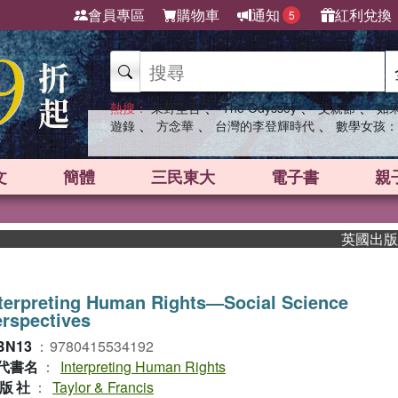
會員專區
購物車
通知
紅利兌換
5
、
、
、
熱搜：
東野圭吾
The Odyssey
父親節
如
、
、
、
遊錄
方念華
台灣的李登輝時代
數學女孩：
文
簡體
三民東大
電子書
親
英國出版界指標
terpreting Human Rights―Social Science
rspectives
BN13
：
9780415534192
代書名
：
Interpreting Human Rights
版社
：
Taylor & Francis