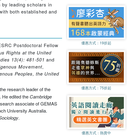
n by leading scholars in
with both established and
優惠方式：
19折起
 ESRC Postdoctoral Fellow
s Rights at the United
udies 13(4): 481-501
and
ndigenous Movement
,
genous Peoples, the United
優惠方式：
75折起
the research leader of the
s. He edited the
Cambridge
 research associate of GEMAS
ch University Australia.
 Sociology
.
優惠方式：
熱賣中