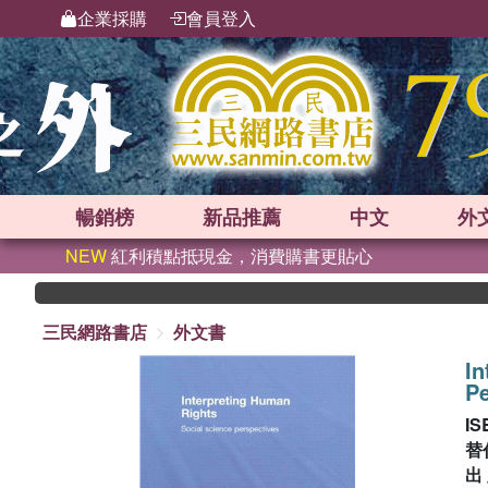
企業採購
會員登入
暢銷榜
新品
推薦
中文
外
NEW
紅利積點抵現金，消費購書更貼心
三民網路書店
外文書
In
Pe
IS
替
出