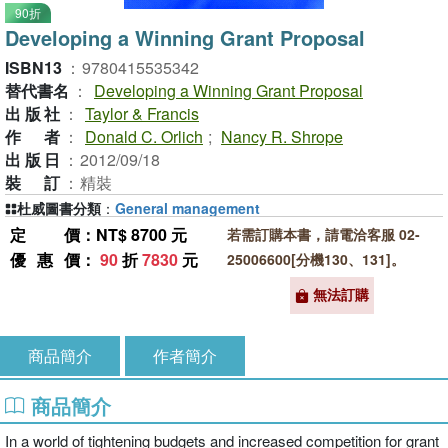
90折
Developing a Winning Grant Proposal
ISBN13
：
9780415535342
替代書名
：
Developing a Winning Grant Proposal
出版社
：
Taylor & Francis
作者
：
Donald C. Orlich
;
Nancy R. Shrope
出版日
：
2012/09/18
裝訂
：
精裝
杜威圖書分類
：
General management
定價
：NT$ 8700 元
若需訂購本書，請電洽客服 02-
優惠價
：
90
折
7830
元
25006600[分機130、131]。
無法訂購
商品簡介
作者簡介
商品簡介
In a world of tightening budgets and increased competition for grant