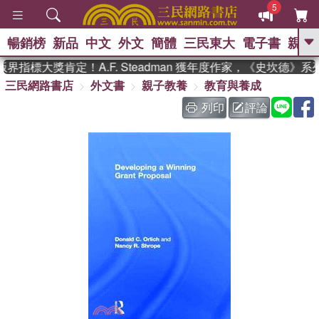
5
暢銷榜
新品
中文
外文
簡體
三民東大
電子書
親子
GO
界指標大獎肯定！A.F. Steadman 獲年度作家，《史坎德》
三民網路書店
外文書
親子教養
教育與養成
、
、
熱搜：
東野圭吾
The Odyssey
、
、
父親節
如果歷史是一群喵
暑期
列印
評論
、
、
推薦
國際布克獎 臺灣漫遊錄
方
、
、
念華
台灣的李登輝時代
數學女
、
孩：黎曼猜想
偉大的迷走神經