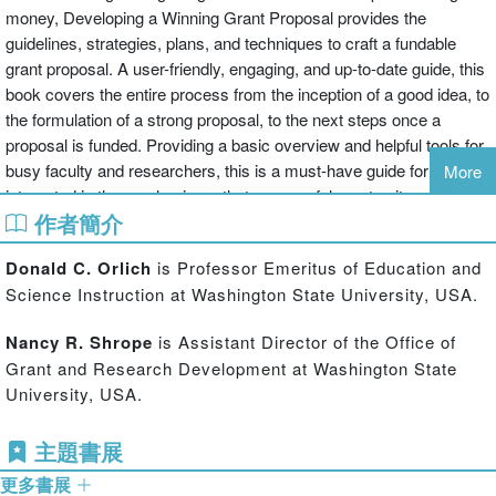
money, Developing a Winning Grant Proposal provides the
guidelines, strategies, plans, and techniques to craft a fundable
grant proposal. A user-friendly, engaging, and up-to-date guide, this
book covers the entire process from the inception of a good idea, to
the formulation of a strong proposal, to the next steps once a
proposal is funded. Providing a basic overview and helpful tools for
busy faculty and researchers, this is a must-have guide for anyone
More
interested in the mechanisms that successful grant writers employ.
作者簡介
Donald C. Orlich
is Professor Emeritus of Education and
Special Features Include:
Science Instruction at Washington State University, USA.
Nancy R. Shrope
is Assistant Director of the Office of
Grant and Research Development at Washington State
Appendices with a "Model of a Funded Proposal" and a "Basic
University, USA.
Toolbox for Grant Seekers"
主題書展
Checklists for self-evaluating the efficacy of each portion of the
grant proposal
更多書展