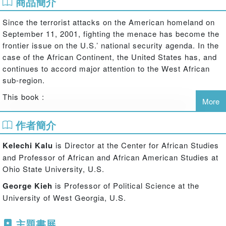
商品簡介
Since the terrorist attacks on the American homeland on
September 11, 2001, fighting the menace has become the
frontier issue on the U.S.’ national security agenda. In the
case of the African Continent, the United States has, and
continues to accord major attention to the West African
sub-region.
This book :
More
Evaluates where we can place West Africa within the broader
作者簡介
crucible of the U.S. war on terrorism
Kelechi Kalu
is Director at the Center for African Studies
Establishes the key elements of the U.S.’ counter-terrorism policy
and Professor of African and African American Studies at
in West Africa?
Ohio State University, U.S.
Examines the U.S. counter-terrorism strategies in West Africa, and
George Kieh
is Professor of Political Science at the
evaluates if they are being pursued both at the bilateral and
University of West Georgia, U.S.
multilateral levels in the region
主題書展