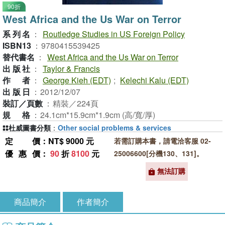
90折
West Africa and the Us War on Terror
系列名
：
Routledge Studies in US Foreign Policy
ISBN13
：
9780415539425
替代書名
：
West Africa and the Us War on Terror
出版社
：
Taylor & Francis
作者
：
George Kieh (EDT)
;
Kelechi Kalu (EDT)
出版日
：
2012/12/07
裝訂／頁數
：
精裝／224頁
規格
：
24.1cm*15.9cm*1.9cm (高/寬/厚)
杜威圖書分類
：
Other social problems & services
定價
：NT$ 9000 元
若需訂購本書，請電洽客服 02-
優惠價
：
90
折
8100
元
25006600[分機130、131]。
無法訂購
商品簡介
作者簡介