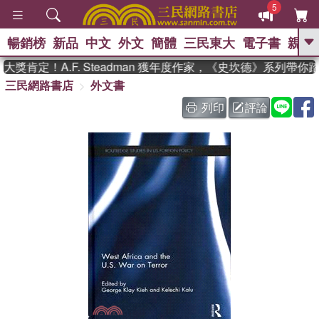
5
暢銷榜
新品
中文
外文
簡體
三民東大
電子書
親子
GO
獎肯定！A.F. Steadman 獲年度作家，《史坎德》系列帶你
三民網路書店
外文書
、
、
熱搜：
東野圭吾
The Odyssey
、
、
父親節
如果歷史是一群喵
暑期
列印
評論
、
、
推薦
國際布克獎 臺灣漫遊錄
方
、
、
念華
台灣的李登輝時代
數學女
、
孩：黎曼猜想
偉大的迷走神經