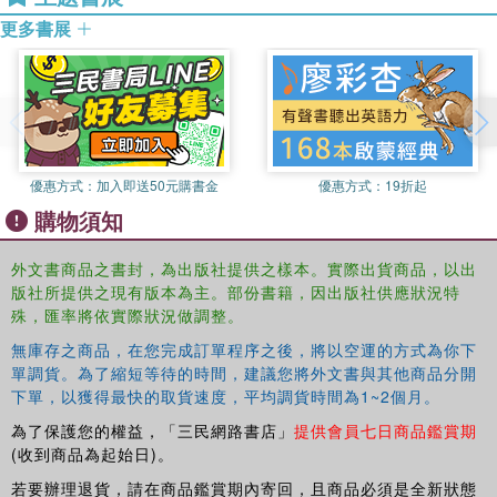
Interrogates the relationship between stability in the sub-region and
更多書展
the waging of the U.S.’ war on terrorism.
Specifically, the book examines the crises of
underdevelopment—cultural, economic, environmental,
political, security and social—in the sub-region, especially
their impact on shaping the conditions that provide the
taproots of terrorism. Clearly, addressing these
優惠方式：
加入即送50元購書金
優惠方式：
19折起
multidimensional crises of underdevelopment is pivotal to
購物須知
the success of the U.S. war on terrorism in the sub-
region.
外文書商品之書封，為出版社提供之樣本。實際出貨商品，以出
版社所提供之現有版本為主。部份書籍，因出版社供應狀況特
This book will be of great interest to students and scholars
殊，匯率將依實際狀況做調整。
of terrorism, homeland security, African Studies, conflict
management, and political violence.
無庫存之商品，在您完成訂單程序之後，將以空運的方式為你下
單調貨。為了縮短等待的時間，建議您將外文書與其他商品分開
下單，以獲得最快的取貨速度，平均調貨時間為1~2個月。
為了保護您的權益，「三民網路書店」
提供會員七日商品鑑賞期
(收到商品為起始日)。
若要辦理退貨，請在商品鑑賞期內寄回，且商品必須是全新狀態