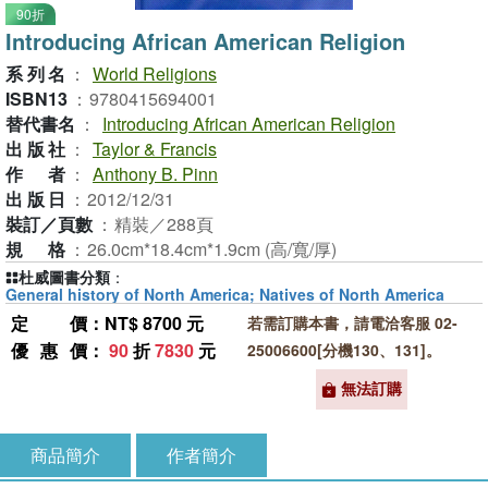
90折
Introducing African American Religion
系列名
：
World Religions
ISBN13
：
9780415694001
替代書名
：
Introducing African American Religion
出版社
：
Taylor & Francis
作者
：
Anthony B. Pinn
出版日
：
2012/12/31
裝訂／頁數
：
精裝／288頁
規格
：
26.0cm*18.4cm*1.9cm (高/寬/厚)
杜威圖書分類
：
General history of North America; Natives of North America
定價
：NT$ 8700 元
若需訂購本書，請電洽客服 02-
優惠價
：
90
折
7830
元
25006600[分機130、131]。
無法訂購
商品簡介
作者簡介