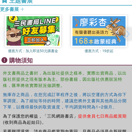
主題書展
Introducing African American Religion
includes
更多書展
illustrations, summaries, discussion questions and
suggestions for further reading as well as a glossary and
chronology, helping students to become familiar with the
main terms of the traditions discussed and to place their
development in historical context. Additional resources
can be found on the companion website:
www.routledge.com/cw/pinn
優惠方式：
加入即送50元購書金
優惠方式：
19折起
購物須知
外文書商品之書封，為出版社提供之樣本。實際出貨商品，以出
版社所提供之現有版本為主。部份書籍，因出版社供應狀況特
殊，匯率將依實際狀況做調整。
無庫存之商品，在您完成訂單程序之後，將以空運的方式為你下
單調貨。為了縮短等待的時間，建議您將外文書與其他商品分開
下單，以獲得最快的取貨速度，平均調貨時間為1~2個月。
為了保護您的權益，「三民網路書店」
提供會員七日商品鑑賞期
(收到商品為起始日)。
若要辦理退貨，請在商品鑑賞期內寄回，且商品必須是全新狀態