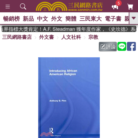
5
暢銷榜
新品
中文
外文
簡體
三民東大
電子書
親子
GO
界指標大獎肯定！A.F. Steadman 獲年度作家，《史坎德》
三民網路書店
外文書
人文社科
宗教
、
熱搜：
東野圭吾
高希均教授回憶錄
、
、
、
The Odyssey
父親節
如果歷
評論
、
、
史是一群喵
暑期推薦
國際布克
、
、
獎 臺灣漫遊錄
方念華
台灣的李
、
、
登輝時代
數學女孩：黎曼猜想
偉大的迷走神經