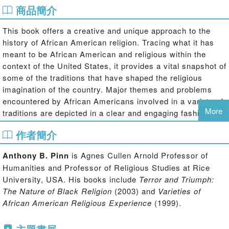
商品簡介
This book offers a creative and unique approach to the
history of African American religion. Tracing what it has
meant to be African American and religious within the
context of the United States, it provides a vital snapshot of
some of the traditions that have shaped the religious
imagination of the country. Major themes and problems
encountered by African Americans involved in a variety of
More
traditions are depicted in a clear and engaging fashion.
作者簡介
The chapters move from the period of slavery and the
early arrangement of religious thought and practice within
Anthony B. Pinn
is Agnes Cullen Arnold Professor of
communities of enslaved Africans to the more recent
Humanities and Professor of Religious Studies at Rice
growth in the number of African American "Nones".
University, USA. His books include
Terror and Triumph:
Drawing on cultural developments such as hip hop,
The Nature of Black Religion
(2003) and
Varieties of
Anthony Pinn links the language and activities of African
African American Religious Experience
(1999).
American religious experience to the cultural worlds in
which African Americans live.