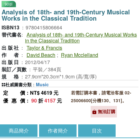
90折
Analysis of 18th- and 19th-Century Musical
Works in the Classical Tradition
ISBN13
：
9780415806664
替代書名
：
Analysis of 18th- and 19th-Century Musical Works
in the Classical Tradition
出版社
：
Taylor & Francis
作者
：
David Beach
;
Ryan Mcclelland
出版日
：
2012/04/17
裝訂／頁數
：
平裝／384頁
規格
：
27.9cm*20.3cm*1.9cm (高/寬/厚)
杜威圖書分類
：
Music
定價
：NT$ 4619 元
若需訂購本書，請電洽客服 02-
優惠價
：
90
折
4157
元
25006600[分機130、131]。
無法訂購
商品簡介
作者簡介
目次