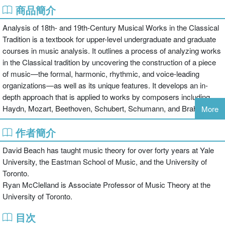
商品簡介
Analysis of 18th- and 19th-Century Musical Works in the Classical
Tradition is a textbook for upper-level undergraduate and graduate
courses in music analysis. It outlines a process of analyzing works
in the Classical tradition by uncovering the construction of a piece
of music—the formal, harmonic, rhythmic, and voice-leading
organizations—as well as its unique features. It develops an in-
depth approach that is applied to works by composers including
Haydn, Mozart, Beethoven, Schubert, Schumann, and Brahms.
More
作者簡介
The book begins with foundational chapters in music theory,
starting with basic diatonic harmony and progressing rapidly to
David Beach has taught music theory for over forty years at Yale
more advanced topics, such as phrase design, phrase expansion,
University, the Eastman School of Music, and the University of
and chromatic harmony. The second part contains analyses of
Toronto.
complete musical works and movements. The text features over
Ryan McClelland is Associate Professor of Music Theory at the
150 musical examples, including numerous complete annotated
University of Toronto.
scores. Suggested assignments at the end of each chapter guide
students in their own musical analysis.
目次