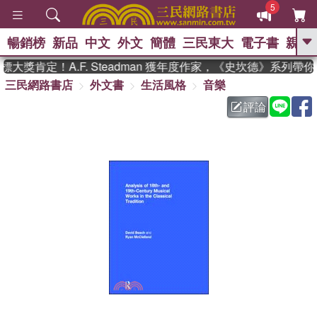
5
暢銷榜
新品
中文
外文
簡體
三民東大
電子書
親子
GO
大獎肯定！A.F. Steadman 獲年度作家，《史坎德》系列帶
三民網路書店
外文書
生活風格
音樂
、
熱搜：
東野圭吾
高希均教授回憶錄
、
、
、
The Odyssey
父親節
如果歷
評論
、
、
史是一群喵
暑期推薦
國際布克
、
、
獎 臺灣漫遊錄
方念華
台灣的李
、
、
登輝時代
數學女孩：黎曼猜想
偉大的迷走神經