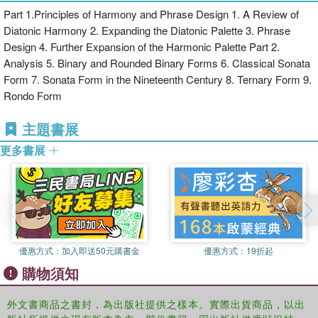
Part 1.Principles of Harmony and Phrase Design 1. A Review of
Diatonic Harmony 2. Expanding the Diatonic Palette 3. Phrase
Design 4. Further Expansion of the Harmonic Palette Part 2.
Analysis 5. Binary and Rounded Binary Forms 6. Classical Sonata
Form 7. Sonata Form in the Nineteenth Century 8. Ternary Form 9.
Rondo Form
主題書展
更多書展
優惠方式：
加入即送50元購書金
優惠方式：
19折起
購物須知
外文書商品之書封，為出版社提供之樣本。實際出貨商品，以出