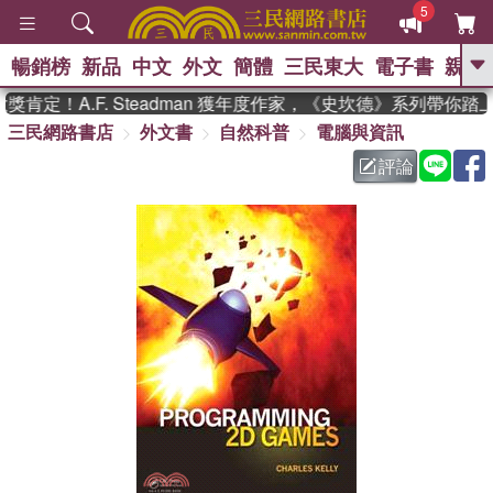
5
暢銷榜
新品
中文
外文
簡體
三民東大
電子書
親子
GO
肯定！A.F. Steadman 獲年度作家，《史坎德》系列帶你踏
三民網路書店
外文書
自然科普
電腦與資訊
、
熱搜：
東野圭吾
高希均教授回憶錄
、
、
、
The Odyssey
父親節
如果歷
評論
、
、
史是一群喵
暑期推薦
國際布克
、
、
獎 臺灣漫遊錄
方念華
台灣的李
、
、
登輝時代
數學女孩：黎曼猜想
偉大的迷走神經