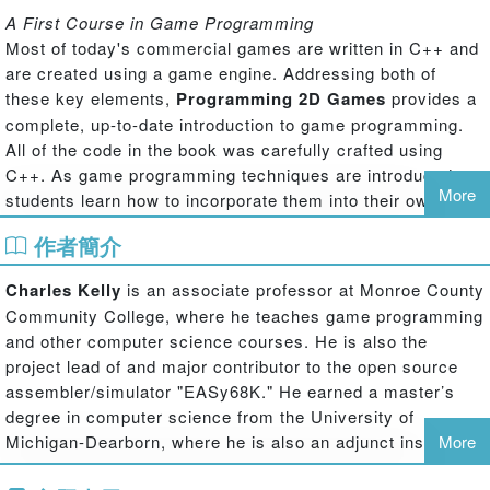
A First Course in Game Programming
Most of today's commercial games are written in C++ and
are created using a game engine. Addressing both of
these key elements,
Programming 2D Games
provides a
complete, up-to-date introduction to game programming.
All of the code in the book was carefully crafted using
C++. As game programming techniques are introduced,
More
students learn how to incorporate them into their own
game engine and discover how to use the game engine to
作者簡介
create a complete game.
Enables Students to Create 2D Games
Charles Kelly
is an associate professor at Monroe County
The text covers sprites, animation, collision detection,
Community College, where he teaches game programming
sound, text display, game dashboards, special graphic
and other computer science courses. He is also the
effects, tiled games, and network programming. It
project lead of and major contributor to the open source
systematically explains how to program DirectX
assembler/simulator "EASy68K." He earned a master’s
applications and emphasizes proper software engineering
degree in computer science from the University of
techniques. Every topic is explained theoretically and with
Michigan-Dearborn, where he is also an adjunct instructor.
More
working code examples. The example programs for each
chapter are available at www.programming2dgames.com.