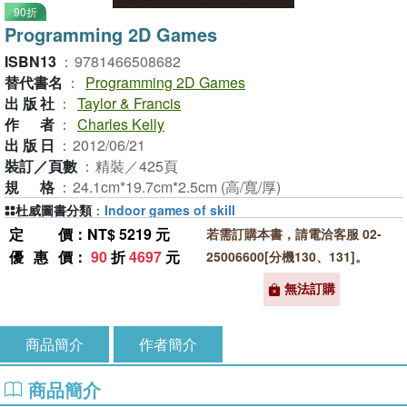
90折
Programming 2D Games
ISBN13
：
9781466508682
替代書名
：
Programming 2D Games
出版社
：
Taylor & Francis
作者
：
Charles Kelly
出版日
：
2012/06/21
裝訂／頁數
：
精裝／425頁
規格
：
24.1cm*19.7cm*2.5cm (高/寬/厚)
杜威圖書分類
：
Indoor games of skill
定價
：NT$ 5219 元
若需訂購本書，請電洽客服 02-
優惠價
：
90
折
4697
元
25006600[分機130、131]。
無法訂購
商品簡介
作者簡介
商品簡介