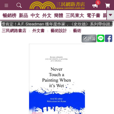
5
暢銷榜
新品
中文
外文
簡體
三民東大
電子書
親子
GO
定！A.F. Steadman 獲年度作家，《史坎德》系列帶你踏
三民網路書店
外文書
藝術設計
藝術
、
熱搜：
東野圭吾
高希均教授回憶錄
、
、
、
The Odyssey
父親節
如果歷
評論
、
、
史是一群喵
暑期推薦
國際布克
、
、
獎 臺灣漫遊錄
方念華
台灣的李
、
、
登輝時代
數學女孩：黎曼猜想
偉大的迷走神經