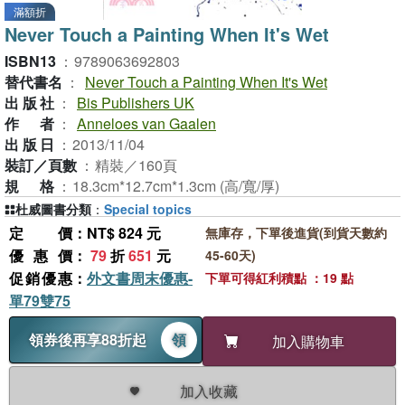
滿額折
Never Touch a Painting When It's Wet
ISBN13
：
9789063692803
替代書名
：
Never Touch a Painting When It's Wet
出版社
：
Bis Publishers UK
作者
：
Anneloes van Gaalen
出版日
：
2013/11/04
裝訂／頁數
：
精裝／160頁
規格
：
18.3cm*12.7cm*1.3cm (高/寬/厚)
杜威圖書分類
：
Special topics
定價
：NT$ 824 元
無庫存，下單後進貨(到貨天數約
優惠價
：
79
折
651
元
45-60天)
促銷優惠
：
外文書周末優惠-
下單可得紅利積點 ：19 點
單79雙75
領券後再享88折起
領
加入購物車
加入收藏