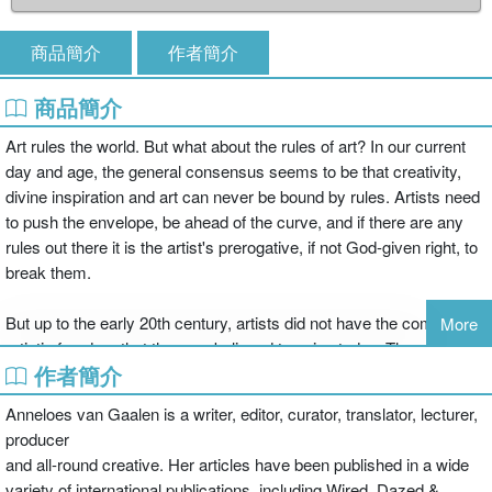
商品簡介
作者簡介
商品簡介
Art rules the world. But what about the rules of art? In our current
day and age, the general consensus seems to be that creativity,
divine inspiration and art can never be bound by rules. Artists need
to push the envelope, be ahead of the curve, and if there are any
rules out there it is the artist's prerogative, if not God-given right, to
break them.
But up to the early 20th century, artists did not have the complete
More
artistic freedom that they are believed to enjoy today. They were
作者簡介
bound by rules of art, of decency and indeed of taste.
Anneloes van Gaalen is a writer, editor, curator, translator, lecturer,
This books contains 51 art rules. From the age-old ‘Rule of Thirds'
producer
to modern mantras like ‘Design isn't art.' Myths, like the one of the
and all-round creative. Her articles have been published in a wide
struggling artist, are dispelled, while other rules are merely
variety of international publications, including Wired, Dazed &